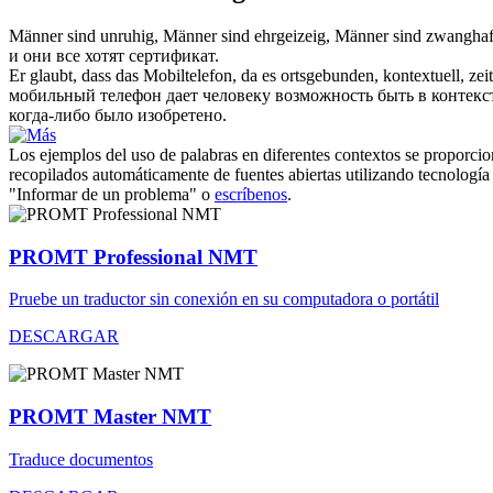
Männer sind unruhig, Männer sind ehrgeizeig, Männer sind zwanghaf
и они все хотят сертификат.
Er glaubt, dass das Mobiltelefon, da es
ortsgebunden
, kontextuell, ze
мобильный телефон дает человеку возможность быть в контекст
когда-либо было изобретено.
Los ejemplos del uso de palabras en diferentes contextos se proporcion
recopilados automáticamente de fuentes abiertas utilizando tecnología 
"Informar de un problema" o
escríbenos
.
PROMT Professional NMT
Pruebe un traductor sin conexión en su computadora o portátil
DESCARGAR
PROMT Master NMT
Traduce documentos