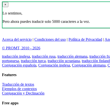
×
Lo sentimos,
Pero ahora puedes traducir solo 5000 caracteres a la vez.
Acerca del servicio
|
Condiciones del uso
|
Política de Privacidad
|
An
© PROMT, 2010 - 2026
traducción inglesa
,
traducción rusa
,
traducción alemana
,
traducción fr
portuguesa
,
traducción turca
,
traducción ucraniana
,
traducción finland
Conjugación española
,
Conjugación inglesa
,
Conjugación alemana
,
C
Features
Traducción de textos
Ejemplos de contextos
Conjugación y Declinación
Free apps