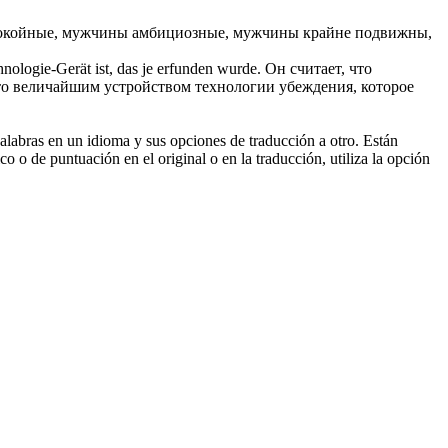
койные, мужчины амбициозные, мужчины крайне подвижны,
hnologie-Gerät ist, das je erfunden wurde.
Он считает, что
осто величайшим устройством технологии убеждения, которое
palabras en un idioma y sus opciones de traducción a otro. Están
o o de puntuación en el original o en la traducción, utiliza la opción