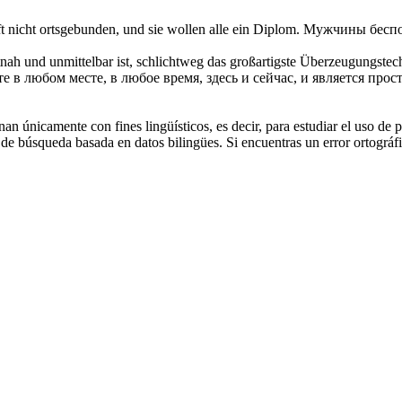
t nicht
ortsgebunden
, und sie wollen alle ein Diplom.
Мужчины беспо
itnah und unmittelbar ist, schlichtweg das großartigste Überzeugungstec
е в любом месте, в любое время, здесь и сейчас, и является пр
an únicamente con fines lingüísticos, es decir, para estudiar el uso de 
de búsqueda basada en datos bilingües. Si encuentras un error ortográfic