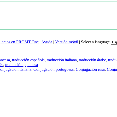
uncios en PROMT.One
|
Ayuda
|
Versión móvil
|
Select a language
ancesa
,
traducción española
,
traducción italiana
,
traducción árabe
,
tradu
és
,
traducción japonesa
onjugación italiana
,
Conjugación portuguesa
,
Conjugación rusa
,
Conju