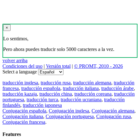
×
Lo sentimos,
Pero ahora puedes traducir solo 5000 caracteres a la vez.
volver arriba
Condiciones del uso
|
Versión total
|
© PROMT, 2010 - 2026
Select a language
traducción inglesa
,
traducción rusa
,
traducción alemana
,
traducción
francesa
,
traducción española
,
traducción italiana
,
traducción árabe
,
traducción kazaja
,
traducción china
,
traducción coreana
,
traducción
portuguesa
,
traducción turca
,
traducción ucraniana
,
traducción
finlandés
,
traducción japonesa
Conjugación española
,
Conjugación inglesa
,
Conjugación alemana
,
Conjugación italiana
,
Conjugación portuguesa
,
Conjugación rusa
,
Conjugación francesa
.
Features