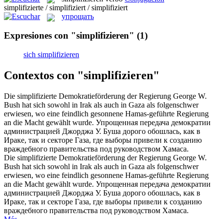
simplifizierte / simplifiziert / simplifiziert
упрощать
Expresiones con "simplifizieren"
(1)
sich simplifizieren
Contextos con "simplifizieren"
Die
simplifizierte
Demokratieförderung der Regierung George W.
Bush hat sich sowohl in Irak als auch in Gaza als folgenschwer
erwiesen, wo eine feindlich gesonnene Hamas-geführte Regierung
an die Macht gewählt wurde.
Упрощенная
передача демократии
администрацией Джорджа У. Буша дорого обошлась, как в
Ираке, так и секторе Газа, где выборы привели к созданию
враждебного правительства под руководством Хамаса.
Die
simplifizierte
Demokratieförderung der Regierung George W.
Bush hat
sich
sowohl in Irak als auch in Gaza als folgenschwer
erwiesen, wo eine feindlich gesonnene Hamas-geführte Regierung
an die Macht gewählt wurde.
Упрощенная
передача демократии
администрацией Джорджа У. Буша дорого обошлась, как в
Ираке, так и секторе Газа, где выборы привели к созданию
враждебного правительства под руководством Хамаса.