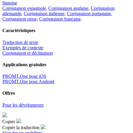
finnoise
Conjugaison espagnole
,
Conjugaison anglaise
,
Conjugaison
allemande
,
Conjugaison italienne
,
Conjugaison portugaise
,
Conjugaison russe
,
Conjugaison française
.
Caractéristiques
Traduction de texte
Exemples de contexte
Conjugaison et déclinaison
Applications gratuites
PROMT.One pour iOS
PROMT.One pour Android
Offres
Pour les développeurs
Copier
Copier la traduction
Signaler un problème