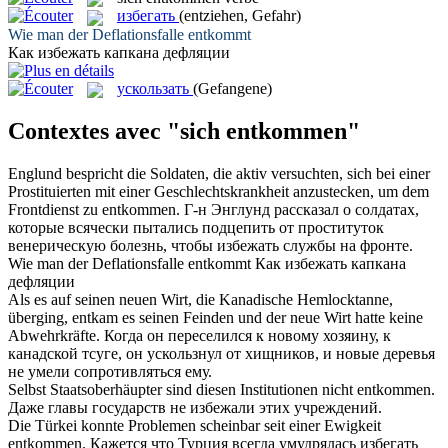
избегать
(entziehen, Gefahr)
Wie man der Deflationsfalle
entkommt
Как
избежать
капкана дефляции
ускользать
(Gefangene)
Contextes avec "sich entkommen"
Englund bespricht die Soldaten, die aktiv versuchten,
sich
bei einer
Prostituierten mit einer Geschlechtskrankheit anzustecken, um dem
Frontdienst zu
entkommen
.
Г-н Энглунд рассказал о солдатах,
которые всячески пытались подцепить от проституток
венерическую болезнь, чтобы
избежать
службы на фронте.
Wie man der Deflationsfalle
entkommt
Как
избежать
капкана
дефляции
Als es auf seinen neuen Wirt, die Kanadische Hemlocktanne,
überging,
entkam
es seinen Feinden und der neue Wirt hatte keine
Abwehrkräfte.
Когда он переселился к новому хозяину, к
канадской тсуге, он
ускользнул
от хищников, и новые деревья
не умели сопротивляться ему.
Selbst Staatsoberhäupter sind diesen Institutionen nicht
entkommen
.
Даже главы государств не
избежали
этих учреждений.
Die Türkei konnte Problemen scheinbar seit einer Ewigkeit
entkommen
.
Кажется что Турция всегда умудрялась
избегать