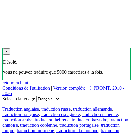
×
Désolé,
vous ne pouvez traduire que 5000 caractères à la fois.
retour en haut
Conditions de l'utilisation
|
Version complète
|
© PROMT, 2010 -
2026
Select a language
Traduction anglaise
,
traduction russe
,
traduction allemande
,
traduction française
,
traduction espagnole
,
traduction italienne
,
traduction arabe
,
traduction hébreue
,
traduction kazakhe
,
traduction
chinoise
,
traduction coréenne
,
traduction portugaise
,
traduction
turque
,
traduction turkmène
,
traduction ukrainienne
,
traduction