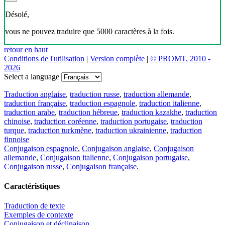
Désolé,
vous ne pouvez traduire que 5000 caractères à la fois.
retour en haut
Conditions de l'utilisation
|
Version complète
|
© PROMT, 2010 -
2026
Select a language
Traduction anglaise
,
traduction russe
,
traduction allemande
,
traduction française
,
traduction espagnole
,
traduction italienne
,
traduction arabe
,
traduction hébreue
,
traduction kazakhe
,
traduction
chinoise
,
traduction coréenne
,
traduction portugaise
,
traduction
turque
,
traduction turkmène
,
traduction ukrainienne
,
traduction
finnoise
Conjugaison espagnole
,
Conjugaison anglaise
,
Conjugaison
allemande
,
Conjugaison italienne
,
Conjugaison portugaise
,
Conjugaison russe
,
Conjugaison française
.
Caractéristiques
Traduction de texte
Exemples de contexte
Conjugaison et déclinaison