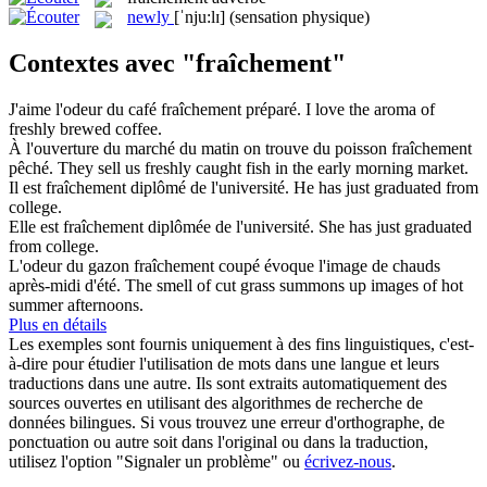
newly
[ˈnju:lɪ]
(sensation physique)
Contextes avec "fraîchement"
J'aime l'odeur du café
fraîchement
préparé.
I love the aroma of
freshly
brewed coffee.
À l'ouverture du marché du matin on trouve du poisson
fraîchement
pêché.
They sell us
freshly
caught fish in the early morning market.
Il est
fraîchement
diplômé de l'université.
He has just graduated from
college.
Elle est
fraîchement
diplômée de l'université.
She has just graduated
from college.
L'odeur du gazon
fraîchement
coupé évoque l'image de chauds
après-midi d'été.
The smell of cut grass summons up images of hot
summer afternoons.
Plus en détails
Les exemples sont fournis uniquement à des fins linguistiques, c'est-
à-dire pour étudier l'utilisation de mots dans une langue et leurs
traductions dans une autre. Ils sont extraits automatiquement des
sources ouvertes en utilisant des algorithmes de recherche de
données bilingues. Si vous trouvez une erreur d'orthographe, de
ponctuation ou autre soit dans l'original ou dans la traduction,
utilisez l'option "Signaler un problème" ou
écrivez-nous
.