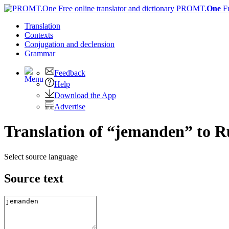
PROMT.
One
F
Translation
Contexts
Conjugation
and declension
Grammar
Feedback
Help
Download the App
Advertise
Translation of “jemanden” to R
Select source language
Source text