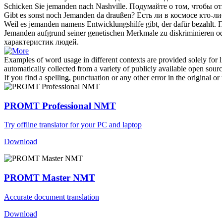
Schicken Sie
jemanden
nach Nashville.
Подумайте о том, чтобы о
Gibt es sonst noch
Jemanden
da draußen?
Есть ли в космосе
кто-ли
Weil es
jemanden
namens Entwicklungshilfe gibt, der dafür bezahlt.
П
Jemanden
aufgrund seiner genetischen Merkmale zu diskriminieren oder
характеристик людей.
Examples of word usage in different contexts are provided solely for l
automatically collected from a variety of publicly available open sour
If you find a spelling, punctuation or any other error in the original o
PROMT Professional NMT
Try offline translator for your PC and laptop
Download
PROMT Master NMT
Accurate document translation
Download