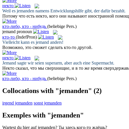
некто
Weil es
jemanden
namens Entwicklungshilfe gibt, der dafür bezahlt.
Потому что есть
некто
, кого они называют иностранной помощь
кто-либо, кто - нибудь
(beliebige Pers.)
jemand
pronoun
кто-то
(IndefPron)
Vielleicht kann es
jemand
anders!
Возможно, это сможет сделать
кто-то
другой.
некто
Jemand
sagte wir seien superarm, aber auch eine Supermacht.
Некто
сказал, что мы сверхнищие, и в то же время сверхдержав
кто-либо, кто - нибудь
(beliebige Pers.)
Collocations with "jemanden"
(2)
irgend jemanden
sonst jemanden
Exemples with "jemanden"
Wartest du hier auf
jemanden
?
Ты здесь
кого-то
ждёшь?