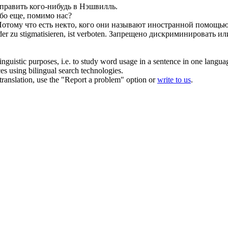
тправить
кого-нибудь
в Нэшвилль.
бо
еще, помимо нас?
отому что есть
некто
, кого они называют иностранной помощью,
 zu stigmatisieren, ist verboten.
Запрещено дискриминировать ил
inguistic purposes, i.e. to study word usage in a sentence in one langua
ces using bilingual search technologies.
r translation, use the "Report a problem" option or
write to us
.