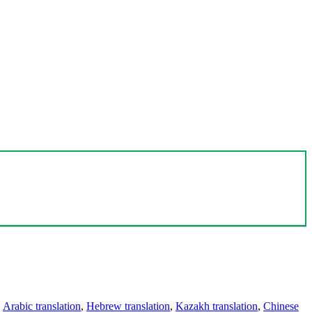
,
Arabic translation
,
Hebrew translation
,
Kazakh translation
,
Chinese