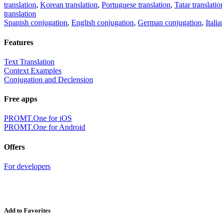
translation
,
Korean translation
,
Portuguese translation
,
Tatar translatio
translation
Spanish conjugation
,
English conjugation
,
German conjugation
,
Itali
Features
Text Translation
Context Examples
Conjugation and Declension
Free apps
PROMT.One for iOS
PROMT.One for Android
Offers
For developers
Add to Favorites