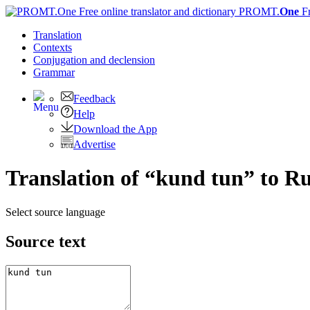
PROMT.
One
F
Translation
Contexts
Conjugation
and declension
Grammar
Feedback
Help
Download the App
Advertise
Translation of “kund tun” to R
Select source language
Source text