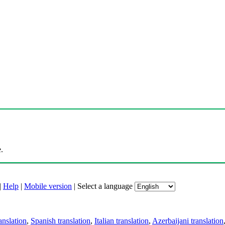
.
|
Help
|
Mobile version
|
Select a language
anslation
,
Spanish translation
,
Italian translation
,
Azerbaijani translation