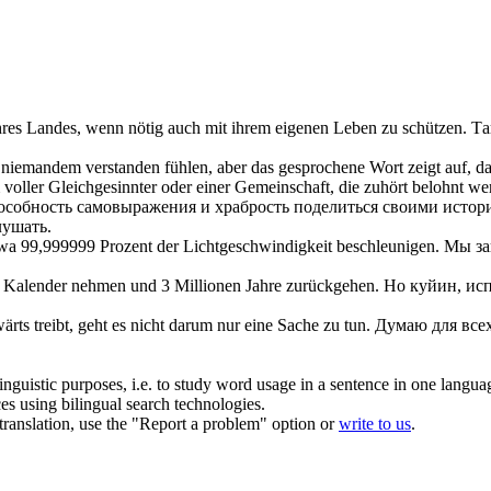
ihres Landes, wenn nötig auch mit ihrem eigenen Leben zu schützen.
Та
on niemandem verstanden fühlen, aber das gesprochene Wort zeigt auf, 
voller Gleichgesinnter oder einer Gemeinschaft, die zuhört belohnt we
 способность самовыражения и храбрость поделиться своими исто
лушать.
 etwa 99,999999 Prozent der Lichtgeschwindigkeit beschleunigen.
Мы за
ren Kalender nehmen und 3 Millionen Jahre zurückgehen.
Но куйин, ис
ts treibt, geht es nicht darum nur eine Sache zu
tun
.
Думаю для всех
inguistic purposes, i.e. to study word usage in a sentence in one langua
ces using bilingual search technologies.
r translation, use the "Report a problem" option or
write to us
.