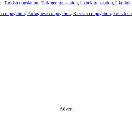
n
,
Turkish translation
,
Turkmen translation
,
Uzbek translation
,
Ukrainian
an conjugation
,
Portuguese conjugation
,
Russian conjugation
,
French co
Advert