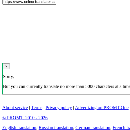
×
Sorry,
But you can currently translate no more than 5000 characters at a time
About service
|
Terms
|
Privacy policy
|
Advertizing on PROMT.One
© PROMT, 2010 - 2026
English translation
,
Russian translation
,
German translation
,
French tr