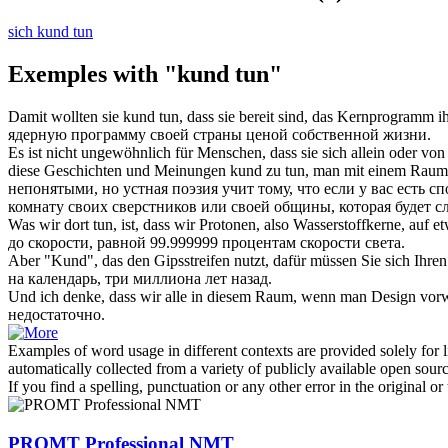
sich kund tun
Exemples with "kund tun"
Damit wollten sie
kund tun
, dass sie bereit sind, das Kernprogramm 
ядерную программу своей страны ценой собственной жизни.
Es ist nicht ungewöhnlich für Menschen, dass sie sich allein oder v
diese Geschichten und Meinungen
kund
zu
tun
, man mit einem Raum 
непонятыми, но устная поэзия учит тому, что если у вас есть
комнату своих сверстников или своей общины, которая будет с
Was wir dort
tun
, ist, dass wir Protonen, also Wasserstoffkerne, auf
до скорости, равной 99.999999 процентам скорости света.
Aber "
Kund
", das den Gipsstreifen nutzt, dafür müssen Sie sich Ih
на календарь, три миллиона лет назад.
Und ich denke, dass wir alle in diesem Raum, wenn man Design vorwär
недостаточно.
Examples of word usage in different contexts are provided solely for l
automatically collected from a variety of publicly available open sour
If you find a spelling, punctuation or any other error in the original o
PROMT Professional NMT