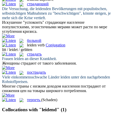
страдающий
Die Versuchung, die
leidenden
Bevölkerungen mit populistischen,
selbstsüchtigen Maßnahmen zu "beschwichtigen", könnte steigen, je
mehr sich die Krise vertieft.
Искушение "успокоить"
страдающее
население
популистскими, эгоистичными мерами может расти по мере
углубления кризиса.
больной
leiden
verb
Conjugation
litt / leidet / gelitten
страдать
Frauen
leiden
an dieser Krankheit.
Женщины
страдают
от такого заболевания.
пострадать
Viele einkommensschwache Länder
leiden
unter den nachgebenden
Rohstoffpreisen.
Многие страны с низким доходом населения
пострадают
от
снижения цен на товары широкого потребления.
терпеть
(Schaden)
Collocations with "leidend"
(1)