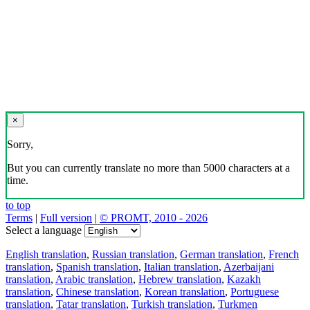
×
Sorry,
But you can currently translate no more than 5000 characters at a
time.
to top
Terms
|
Full version
|
© PROMT, 2010 - 2026
Select a language
English translation
,
Russian translation
,
German translation
,
French
translation
,
Spanish translation
,
Italian translation
,
Azerbaijani
translation
,
Arabic translation
,
Hebrew translation
,
Kazakh
translation
,
Chinese translation
,
Korean translation
,
Portuguese
translation
,
Tatar translation
,
Turkish translation
,
Turkmen