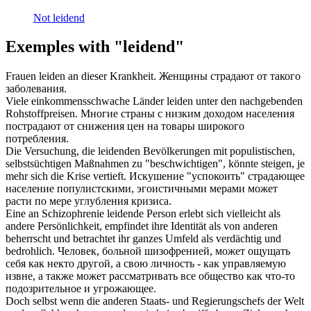
Not leidend
Exemples with "leidend"
Frauen
leiden
an dieser Krankheit.
Женщины
страдают
от такого
заболевания.
Viele einkommensschwache Länder
leiden
unter den nachgebenden
Rohstoffpreisen.
Многие страны с низким доходом населения
пострадают
от снижения цен на товары широкого
потребления.
Die Versuchung, die
leidenden
Bevölkerungen mit populistischen,
selbstsüchtigen Maßnahmen zu "beschwichtigen", könnte steigen, je
mehr sich die Krise vertieft.
Искушение "успокоить"
страдающее
население популистскими, эгоистичными мерами может
расти по мере углубления кризиса.
Eine an Schizophrenie
leidende
Person erlebt sich vielleicht als
andere Persönlichkeit, empfindet ihre Identität als von anderen
beherrscht und betrachtet ihr ganzes Umfeld als verdächtig und
bedrohlich.
Человек,
больной
шизофренией, может ощущать
себя как некто другой, а свою личность - как управляемую
извне, а также может рассматривать все общество как что-то
подозрительное и угрожающее.
Doch selbst wenn die anderen Staats- und Regierungschefs der Welt