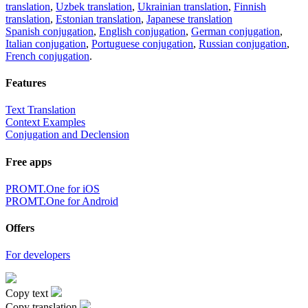
translation
,
Uzbek translation
,
Ukrainian translation
,
Finnish
translation
,
Estonian translation
,
Japanese translation
Spanish conjugation
,
English conjugation
,
German conjugation
,
Italian conjugation
,
Portuguese conjugation
,
Russian conjugation
,
French conjugation
.
Features
Text Translation
Context Examples
Conjugation and Declension
Free apps
PROMT.One for iOS
PROMT.One for Android
Offers
For developers
Copy text
Copy translation