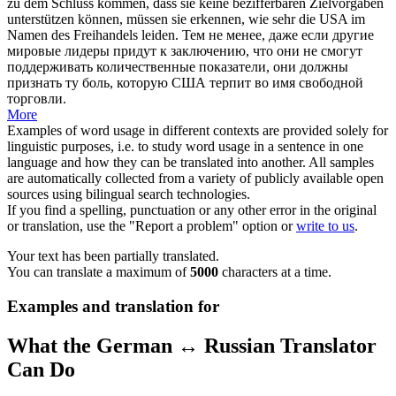
zu dem Schluss kommen, dass sie keine bezifferbaren Zielvorgaben
unterstützen können, müssen sie erkennen, wie sehr die USA im
Namen des Freihandels
leiden
.
Тем не менее, даже если другие
мировые лидеры придут к заключению, что они не смогут
поддерживать количественные показатели, они должны
признать ту боль, которую США
терпит
во имя свободной
торговли.
More
Examples of word usage in different contexts are provided solely for
linguistic purposes, i.e. to study word usage in a sentence in one
language and how they can be translated into another. All samples
are automatically collected from a variety of publicly available open
sources using bilingual search technologies.
If you find a spelling, punctuation or any other error in the original
or translation, use the "Report a problem" option or
write to us
.
Your text has been partially translated.
You can translate a maximum of
5000
characters at a time.
Examples and translation for
What the German ↔ Russian Translator
Can Do