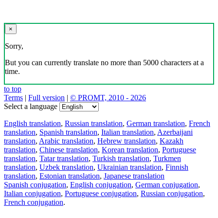
×
Sorry,
But you can currently translate no more than 5000 characters at a
time.
to top
Terms
|
Full version
|
© PROMT, 2010 - 2026
Select a language
English translation
,
Russian translation
,
German translation
,
French
translation
,
Spanish translation
,
Italian translation
,
Azerbaijani
translation
,
Arabic translation
,
Hebrew translation
,
Kazakh
translation
,
Chinese translation
,
Korean translation
,
Portuguese
translation
,
Tatar translation
,
Turkish translation
,
Turkmen
translation
,
Uzbek translation
,
Ukrainian translation
,
Finnish
translation
,
Estonian translation
,
Japanese translation
Spanish conjugation
,
English conjugation
,
German conjugation
,
Italian conjugation
,
Portuguese conjugation
,
Russian conjugation
,
French conjugation
.