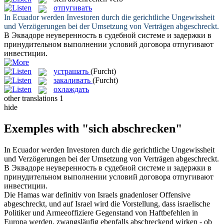
отпугивать
In Ecuador werden Investoren durch die gerichtliche Ungewissheit
und Verzögerungen bei der Umsetzung von Verträgen
abgeschreckt
.
В Эквадоре неуверенность в судебной системе и задержки в
принудительном выполнении условий договора
отпугивают
инвестиции.
устрашать
(Furcht)
закаливать
(Furcht)
охлаждать
other translations
1
hide
Exemples with "sich abschrecken"
In Ecuador werden Investoren durch die gerichtliche Ungewissheit
und Verzögerungen bei der Umsetzung von Verträgen
abgeschreckt
.
В Эквадоре неуверенность в судебной системе и задержки в
принудительном выполнении условий договора
отпугивают
инвестиции.
Die Hamas war definitiv von Israels gnadenloser Offensive
abgeschreckt
, und auf Israel wird die Vorstellung, dass israelische
Politiker und Armeeoffiziere Gegenstand von Haftbefehlen in
Europa werden, zwangsläufig ebenfalls abschreckend wirken - ob