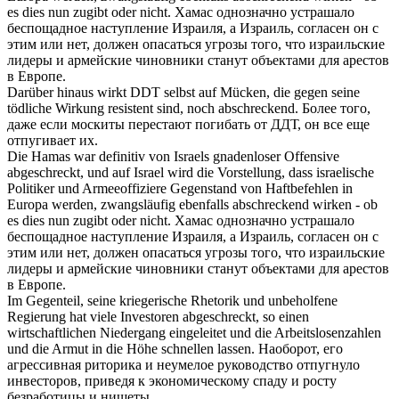
es dies nun zugibt oder nicht.
Хамас однозначно
устрашало
беспощадное наступление Израиля, а Израиль, согласен он с
этим или нет, должен опасаться угрозы того, что израильские
лидеры и армейские чиновники станут объектами для арестов
в Европе.
Darüber hinaus wirkt DDT selbst auf Mücken, die gegen seine
tödliche Wirkung resistent sind, noch
abschreckend
.
Более того,
даже если москиты перестают погибать от ДДТ, он все еще
отпугивает
их.
Die Hamas war definitiv von Israels gnadenloser Offensive
abgeschreckt, und auf Israel wird die Vorstellung, dass israelische
Politiker und Armeeoffiziere Gegenstand von Haftbefehlen in
Europa werden, zwangsläufig ebenfalls
abschreckend
wirken - ob
es dies nun zugibt oder nicht.
Хамас однозначно
устрашало
беспощадное наступление Израиля, а Израиль, согласен он с
этим или нет, должен опасаться угрозы того, что израильские
лидеры и армейские чиновники станут объектами для арестов
в Европе.
Im Gegenteil, seine kriegerische Rhetorik und unbeholfene
Regierung hat viele Investoren
abgeschreckt
, so einen
wirtschaftlichen Niedergang eingeleitet und die Arbeitslosenzahlen
und die Armut in die Höhe schnellen lassen.
Наоборот, его
агрессивная риторика и неумелое руководство
отпугнуло
инвесторов, приведя к экономическому спаду и росту
безработицы и нищеты.