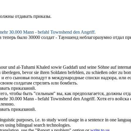
 должны
отдавать приказы
.
unmehr 30.000 Mann -
befahl
Townshend den Angriff.
ов теперь было 30000 солдат - Тауншенд неблагоразумно
отдал пр
ur und al-Tuhami Khaled sowie Gaddafi und seine Söhne auf internat
 überlegen, bevor sie ihren Soldaten
befehlen
, zu schießen oder zu bo
и его сыновья попадут в международные списки надзора, или есл
своим солдатам стрелять или бомбить.
авать приказаний.
его, чтобы быть "сильным" вы, как предполагается, должны
отд
unmehr 30.000 Mann -
befahl
Townshend den Angriff.
Хотя его войска 
плению.
авать приказаний.
inguistic purposes, i.e. to study word usage in a sentence in one langua
ces using bilingual search technologies.
r translation, use the "Report a problem" option or
write to us
.