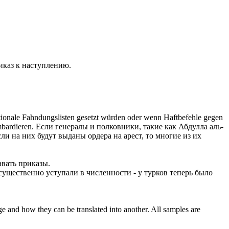
иказ
к наступлению.
ionale Fahndungslisten gesetzt würden oder wenn Haftbefehle gegen
mbardieren.
Если генералы и полковники, такие как Абдулла аль-
и на них будут выданы ордера на арест, то многие из их
авать приказы
.
существенно уступали в численности - у турков теперь было
ge and how they can be translated into another. All samples are