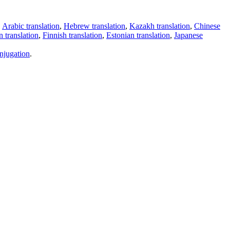
,
Arabic translation
,
Hebrew translation
,
Kazakh translation
,
Chinese
 translation
,
Finnish translation
,
Estonian translation
,
Japanese
njugation
.