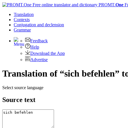
PROMT.
One
F
Translation
Contexts
Conjugation
and declension
Grammar
Feedback
Help
Download the App
Advertise
Translation of “sich befehlen” t
Select source language
Source text