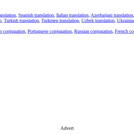
anslation
,
Spanish translation
,
Italian translation
,
Azerbaijani translation
n
,
Turkish translation
,
Turkmen translation
,
Uzbek translation
,
Ukrainian
an conjugation
,
Portuguese conjugation
,
Russian conjugation
,
French co
Advert