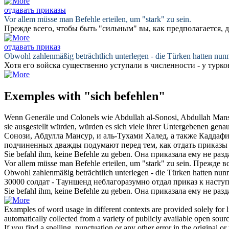
отдавать приказы
Vor allem müsse man
Befehle
erteilen, um "stark" zu sein.
Прежде всего, чтобы быть "сильным" вы, как предполагается,
отдавать приказ
Obwohl zahlenmäßig beträchtlich unterlegen - die Türken hatten n
Хотя его войска существенно уступали в численности - у турк
Exemples with "sich befehlen"
Wenn Generäle und Colonels wie Abdullah al-Sonosi, Abdullah Manso
sie ausgestellt würden, würden es
sich
viele ihrer Untergebenen genau
Сонози, Абдулла Мансур, и аль-Тухами Халед, а также Каддафи 
подчиненных дважды подумают перед тем, как
отдать приказы
Sie
befahl
ihm, keine Befehle zu geben.
Она
приказала
ему не разд
Vor allem müsse man
Befehle
erteilen, um "stark" zu sein.
Прежде вс
Obwohl zahlenmäßig beträchtlich unterlegen - die Türken hatten n
30000 солдат - Тауншенд неблагоразумно
отдал приказ
к насту
Sie befahl ihm, keine
Befehle
zu geben.
Она
приказала
ему не разд
Examples of word usage in different contexts are provided solely for l
automatically collected from a variety of publicly available open sour
If you find a spelling, punctuation or any other error in the original o