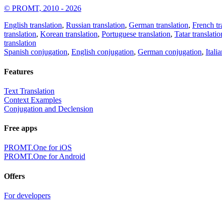
© PROMT, 2010 - 2026
English translation
,
Russian translation
,
German translation
,
French tr
translation
,
Korean translation
,
Portuguese translation
,
Tatar translatio
translation
Spanish conjugation
,
English conjugation
,
German conjugation
,
Itali
Features
Text Translation
Context Examples
Conjugation and Declension
Free apps
PROMT.One for iOS
PROMT.One for Android
Offers
For developers