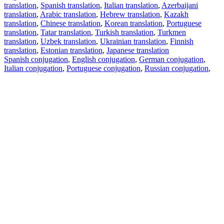
translation
,
Spanish translation
,
Italian translation
,
Azerbaijani
translation
,
Arabic translation
,
Hebrew translation
,
Kazakh
translation
,
Chinese translation
,
Korean translation
,
Portuguese
translation
,
Tatar translation
,
Turkish translation
,
Turkmen
translation
,
Uzbek translation
,
Ukrainian translation
,
Finnish
translation
,
Estonian translation
,
Japanese translation
Spanish conjugation
,
English conjugation
,
German conjugation
,
Italian conjugation
,
Portuguese conjugation
,
Russian conjugation
,
French conjugation
.
Features
Text Translation
Context Examples
Conjugation and Declension
Free apps
PROMT.One for iOS
PROMT.One for Android
Offers
For developers