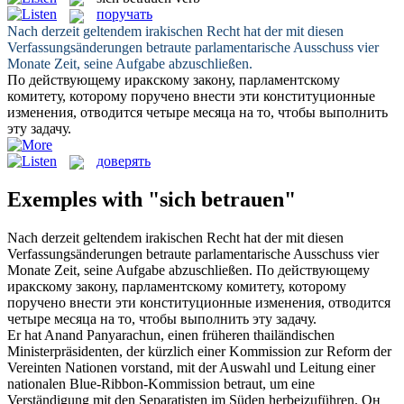
поручать
Nach derzeit geltendem irakischen Recht hat der mit diesen
Verfassungsänderungen
betraute
parlamentarische Ausschuss vier
Monate Zeit, seine Aufgabe abzuschließen.
По действующему иракскому закону, парламентскому
комитету, которому
поручено
внести эти конституционные
изменения, отводится четыре месяца на то, чтобы выполнить
эту задачу.
доверять
Exemples with "sich betrauen"
Nach derzeit geltendem irakischen Recht hat der mit diesen
Verfassungsänderungen
betraute
parlamentarische Ausschuss vier
Monate Zeit, seine Aufgabe abzuschließen.
По действующему
иракскому закону, парламентскому комитету, которому
поручено
внести эти конституционные изменения, отводится
четыре месяца на то, чтобы выполнить эту задачу.
Er hat Anand Panyarachun, einen früheren thailändischen
Ministerpräsidenten, der kürzlich einer Kommission zur Reform der
Vereinten Nationen vorstand, mit der Auswahl und Leitung einer
nationalen Blue-Ribbon-Kommission
betraut
, um eine
Verständigung mit den Separatisten im Süden herbeizuführen.
Он