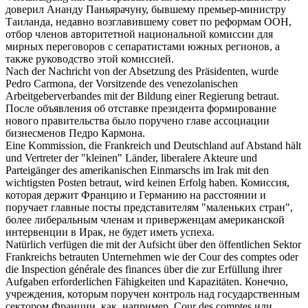
доверил
Ананду Паньярачуну, бывшему премьер-министру
Таиланда, недавно возглавившему совет по реформам ООН,
отбор членов авторитетной национальной комиссии для
мирных переговоров с сепаратистами южных регионов, а
также руководство этой комиссией.
Nach der Nachricht von der Absetzung des Präsidenten, wurde
Pedro Carmona, der Vorsitzende des venezolanischen
Arbeitgeberverbandes mit der Bildung einer Regierung
betraut
.
После объявления об отставке президента формирование
нового правительства было
поручено
главе ассоциации
бизнесменов Педро Кармона.
Eine Kommission, die Frankreich und Deutschland auf Abstand hält
und Vertreter der "kleinen" Länder, liberalere Akteure und
Parteigänger des amerikanischen Einmarschs im Irak mit den
wichtigsten Posten
betraut
, wird keinen Erfolg haben.
Комиссия,
которая держит Францию и Германию на расстоянии и
поручает
главные посты представителям "маленьких стран",
более либеральным членам и приверженцам американской
интервенции в Ирак, не будет иметь успеха.
Natürlich verfügen die mit der Aufsicht über den öffentlichen Sektor
Frankreichs
betrauten
Unternehmen wie der Cour des comptes oder
die Inspection générale des finances über die zur Erfüllung ihrer
Aufgaben erforderlichen Fähigkeiten und Kapazitäten.
Конечно,
учреждения, которым
поручен
контроль над государственным
сектором Франции, как, например, Cour des comptes или