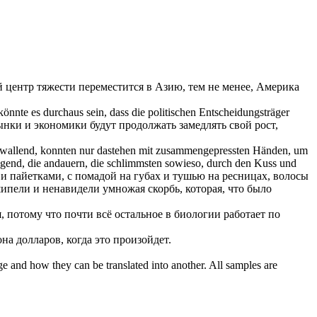
 центр тяжести переместится в Азию, тем не менее, Америка
nte es durchaus sein, dass die politischen Entscheidungsträger
ынки и экономики будут продолжать замедлять свой рост,
r wallend, konnten nur
dastehen
mit zusammengepressten Händen, um
ügend, die andauern, die schlimmsten sowieso, durch den Kuss und
 пайетками, с помадой на губах и тушью на ресницах, волосы
 шипели и ненавидели умножая скорбь, которая, что было
, потому что почти всё остальное в биологии работает по
на долларов, когда это произойдет.
ge and how they can be translated into another. All samples are