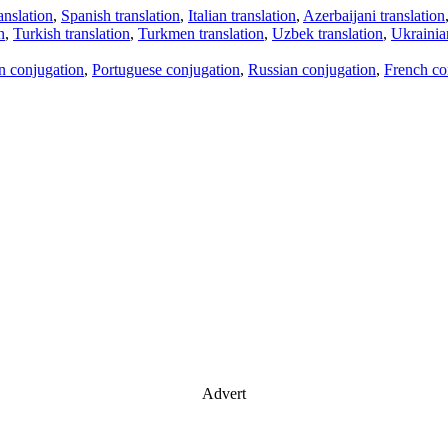
anslation
,
Spanish translation
,
Italian translation
,
Azerbaijani translation
n
,
Turkish translation
,
Turkmen translation
,
Uzbek translation
,
Ukrainian
an conjugation
,
Portuguese conjugation
,
Russian conjugation
,
French co
Advert