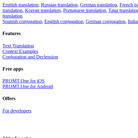
English translation
,
Russian translation
,
German translation
,
French tr
translation
,
Korean translation
,
Portuguese translation
,
Tatar translatio
translation
Spanish conjugation
,
English conjugation
,
German conjugation
,
Itali
Features
Text Translation
Context Examples
Conjugation and Declension
Free apps
PROMT.One for iOS
PROMT.One for Android
Offers
For developers