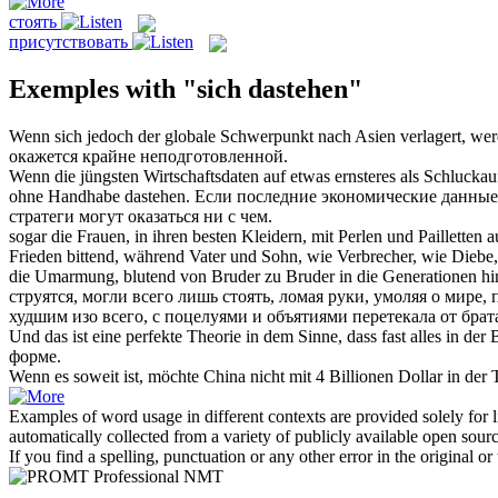
стоять
присутствовать
Exemples with "sich dastehen"
Wenn
sich
jedoch der globale Schwerpunkt nach Asien verlagert, wer
окажется
крайне неподготовленной.
Wenn die jüngsten Wirtschaftsdaten auf etwas ernsteres als Schlucka
ohne Handhabe
dastehen
.
Если последние экономические данные б
стратеги могут
оказаться
ни с чем.
sogar die Frauen, in ihren besten Kleidern, mit Perlen und Pailletten
Frieden bittend, während Vater und Sohn, wie Verbrecher, wie Diebe
die Umarmung, blutend von Bruder zu Bruder in die Generationen hi
струятся, могли всего лишь
стоять
, ломая руки, умоляя о мире,
худшим изо всего, с поцелуями и объятиями перетекала от брата
Und das ist eine perfekte Theorie in dem Sinne, dass fast alles in der
форме.
Wenn es soweit ist, möchte China nicht mit 4 Billionen Dollar in der
Examples of word usage in different contexts are provided solely for l
automatically collected from a variety of publicly available open sour
If you find a spelling, punctuation or any other error in the original o