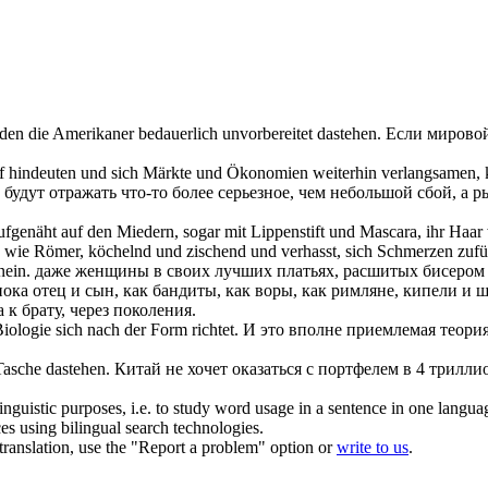
den die Amerikaner bedauerlich unvorbereitet
dastehen
.
Если мировой
uf hindeuten und
sich
Märkte und Ökonomien weiterhin verlangsamen, kön
удут отражать что-то более серьезное, чем небольшой сбой, а р
 aufgenäht auf den Miedern, sogar mit Lippenstift und Mascara, ihr Haa
, wie Römer, köchelnd und zischend und verhasst, sich Schmerzen zuf
nein.
даже женщины в своих лучших платьях, расшитых бисером и
 пока отец и сын, как бандиты, как воры, как римляне, кипели и
 к брату, через поколения.
 Biologie
sich
nach der Form richtet.
И это вполне приемлемая теория
 Tasche
dastehen
.
Китай не хочет
оказаться
с портфелем в 4 триллио
inguistic purposes, i.e. to study word usage in a sentence in one langua
ces using bilingual search technologies.
r translation, use the "Report a problem" option or
write to us
.