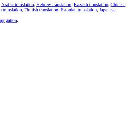
,
Arabic translation
,
Hebrew translation
,
Kazakh translation
,
Chinese
 translation
,
Finnish translation
,
Estonian translation
,
Japanese
njugation
.