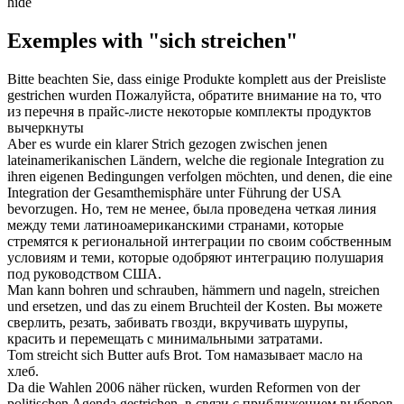
hide
Exemples with "sich streichen"
Bitte beachten Sie, dass einige Produkte komplett aus der Preisliste
gestrichen
wurden
Пожалуйста, обратите внимание на то, что
из перечня в прайс-листе некоторые комплекты продуктов
вычеркнуты
Aber es wurde ein klarer
Strich
gezogen zwischen jenen
lateinamerikanischen Ländern, welche die regionale Integration zu
ihren eigenen Bedingungen verfolgen möchten, und denen, die eine
Integration der Gesamthemisphäre unter Führung der USA
bevorzugen.
Но, тем не менее, была
проведена
четкая линия
между теми латиноамериканскими странами, которые
стремятся к региональной интеграции по своим собственным
условиям и теми, которые одобряют интеграцию полушария
под руководством США.
Man kann bohren und schrauben, hämmern und nageln,
streichen
und ersetzen, und das zu einem Bruchteil der Kosten.
Вы можете
сверлить, резать, забивать гвозди, вкручивать шурупы,
красить
и перемещать с минимальными затратами.
Tom
streicht
sich Butter aufs Brot.
Том
намазывает
масло на
хлеб.
Da die Wahlen 2006 näher rücken, wurden Reformen von der
politischen Agenda
gestrichen
.
в связи с приближением выборов