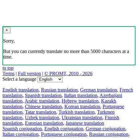
×
Sorry,
But you can currently translate no more than 5000 characters at a
time.
to top
Terms
|
Full version
|
© PROMT, 2010 - 2026
Select a language
English translation
,
Russian translation
,
German translation
,
French
translation
,
Spanish translation
,
Italian translation
,
Azerbaijani
translation
,
Arabic translation
,
Hebrew translation
,
Kazakh
translation
,
Chinese translation
,
Korean translation
,
Portuguese
translation
,
Tatar translation
,
Turkish translation
,
Turkmen
translation
,
Uzbek translation
,
Ukrainian translation
,
Finnish
translation
,
Estonian translation
,
Japanese translation
Spanish conjugation
,
English conjugation
,
German conjugation
,
Italian conjugation
,
Portuguese conjugation
,
Russian conjugation
,