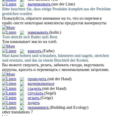
вычеркивать
(aus der Liste)
Bitte beachten Sie, dass einige Produkte komplett aus der Preisliste
gestrichen
wurden
Пожалуйста, обратите внимание на то, что из перечня в
прайс-листе некоторые комплекты продуктов
вычеркнуты
намазывать
(kulin.)
Tom
streicht
sich Butter aufs Brot.
Том
намазывает
масло на хлеб.
красить
(Farbe)
Man kann bohren und schrauben, hämmern und nageln,
streichen
und ersetzen, und das zu einem Bruchteil der Kosten.
Вы можете сверлить, резать, забивать гвозди, вкручивать
шурупы,
красить
и перемещать с минимальными затратами.
проводить
(mit der Hand)
вычеркиваться
гладить
(mit der Hand)
спускать
(Segel)
играть
(Geige)
ходить
окрашивать
(Building and Ecology)
other translations
7