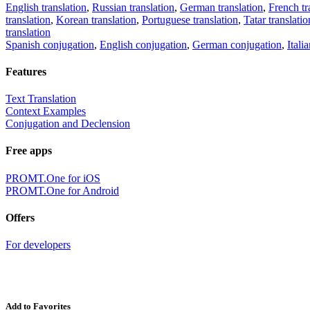
English translation
,
Russian translation
,
German translation
,
French tr
translation
,
Korean translation
,
Portuguese translation
,
Tatar translatio
translation
Spanish conjugation
,
English conjugation
,
German conjugation
,
Itali
Features
Text Translation
Context Examples
Conjugation and Declension
Free apps
PROMT.One for iOS
PROMT.One for Android
Offers
For developers
Add to Favorites