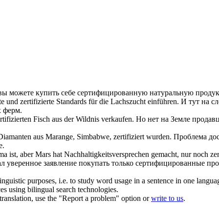
 вы можете купить себе
сертифицированную
натуральную проду
fte und
zertifizierte
Standards für die Lachszucht einführen.
И тут на с
 ферм.
rtifizierten
Fisch aus der Wildnis verkaufen.
Но нет на Земле продав
s Diamanten aus Marange, Simbabwe,
zertifiziert
wurden.
Проблема дос
е.
a ist, aber Mars hat Nachhaltigkeitsversprechen gemacht, nur noch
zer
 уверенное заявление покупать только
сертифицированные
про
inguistic purposes, i.e. to study word usage in a sentence in one langua
ces using bilingual search technologies.
r translation, use the "Report a problem" option or
write to us
.