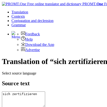
PROMT.
One
F
Translation
Contexts
Conjugation
and declension
Grammar
Feedback
Help
Download the App
Advertise
Translation of “sich zertifiziere
Select source language
Source text