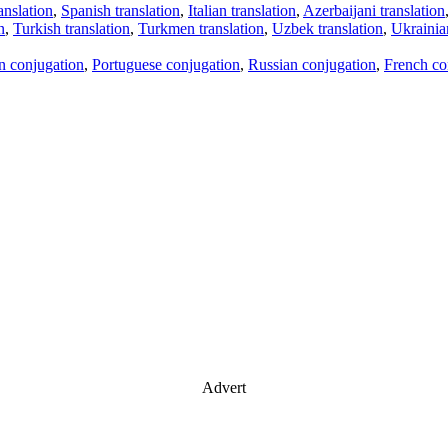
anslation
,
Spanish translation
,
Italian translation
,
Azerbaijani translation
n
,
Turkish translation
,
Turkmen translation
,
Uzbek translation
,
Ukrainian
an conjugation
,
Portuguese conjugation
,
Russian conjugation
,
French co
Advert