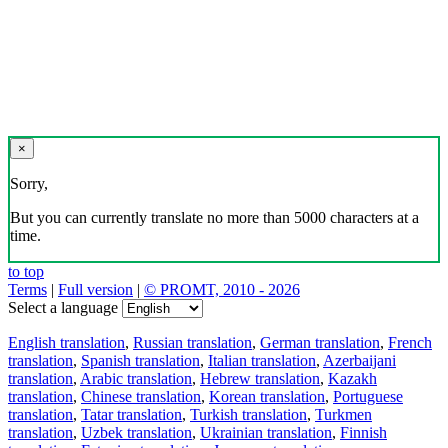
×
Sorry,
But you can currently translate no more than 5000 characters at a
time.
to top
Terms
|
Full version
|
© PROMT, 2010 - 2026
Select a language
English translation
,
Russian translation
,
German translation
,
French
translation
,
Spanish translation
,
Italian translation
,
Azerbaijani
translation
,
Arabic translation
,
Hebrew translation
,
Kazakh
translation
,
Chinese translation
,
Korean translation
,
Portuguese
translation
,
Tatar translation
,
Turkish translation
,
Turkmen
translation
,
Uzbek translation
,
Ukrainian translation
,
Finnish