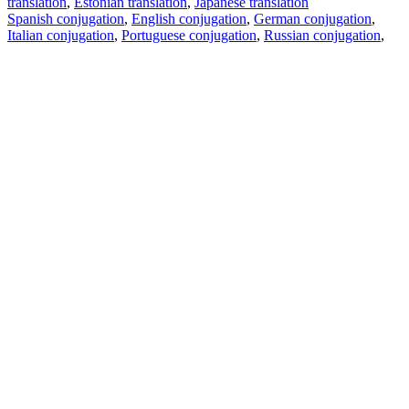
translation
,
Estonian translation
,
Japanese translation
Spanish conjugation
,
English conjugation
,
German conjugation
,
Italian conjugation
,
Portuguese conjugation
,
Russian conjugation
,
French conjugation
.
Features
Text Translation
Context Examples
Conjugation and Declension
Free apps
PROMT.One for iOS
PROMT.One for Android
Offers
For developers
Copy text
Copy translation
Report an issue