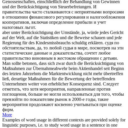
Genossenschaften, einschließlich der Behandlung von Gewinnen
und der
Berücksichtigung von
Steuerbefreiungen.
И
правительства часто сталкиваются с неприятными вопросами
в отношении финансового регулирования и налогообложения
кооперативов, включая определение прибыли и
учет
налоговых льгот.
aber
unter Berücksichtigung
der Umstände, ja, würde jedes Gericht
auf der Welt, auf die Statistiken und die Beweise schauen und jede
Regierung für des Kindesmissbrauchs schuldig erklären.
судя по
обстоятельствам, да, то любой судья в мире, посмотрев на эти
статистические данные и доказательства, сочтет любое
правительство виновным в жестоком обращении с детьми.
Man sollte betonen, dass sich zwar durch die
Berücksichtigung von
Maßnahmen zur Übernahmeabwehr beim Aktienhandel seit Beginn
des letzten Jahrzehnts die Marktentwicklung nicht mehr übertreffen
ließ, derartige Maßnahmen für die Bewertung der betreffenden
Unternehmen weiter von erheblicher Konsequenz sind.
Следует
отметить, что хотя мероприятия, направленные против
поглощения, больше не могли использоваться для того, чтобы
превзойти по показателям рынок в 2000-е годы, такие
мероприятия продолжают косвенно учитываться при оценке
фирм.
More
Examples of word usage in different contexts are provided solely for
linguistic purposes, i.e. to study word usage in a sentence in one