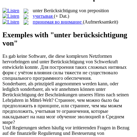
unter Berücksichtigung von
preposition
учитывая
(+ Dat.)
принимая во внимание
(Aufmerksamkeit)
Exemples with "unter berücksichtigung
von"
Es gab keine Software, die diese komplexen Netzformen
hervorbringen und
unter Berücksichtigung von
Schwerkraft
entwickeln konnte.
Для построения таких сложных нитяных
форм с учётом влияния силы тяжести не существовало
специального программного обеспечения.
Sonderbarer, als prinzipiell angenommen werden kann, oder
lediglich sonderbarer, als wir annehmen können
unter
Berücksichtigung
der Beschränkungen unseres Hirns nach seinen
Lehrjahren in Mittel-Welt?
Страннее, чем можно было бы
предположить в принципе, или страннее, чем мы можем
предположить,
учитывая
те ограничения, которые
накладывает на наш мозг обучение эволюцией в Среднем
мире?
Und Regierungen stehen häufig vor irritierenden Fragen in Bezug
auf die finanzielle Regulierung und Besteuerung von