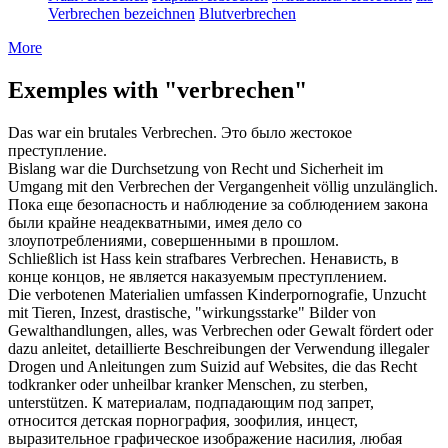
Verbrechen bezeichnen
Blutverbrechen
More
Exemples with "verbrechen"
Das war ein brutales
Verbrechen
.
Это было жестокое
преступление
.
Bislang war die Durchsetzung von Recht und Sicherheit im
Umgang mit den
Verbrechen
der Vergangenheit völlig unzulänglich.
Пока еще безопасность и наблюдение за соблюдением закона
были крайне неадекватными, имея дело со
злоупотреблениями,
совершенными
в прошлом.
Schließlich ist Hass kein strafbares
Verbrechen
.
Ненависть, в
конце концов, не является наказуемым
преступлением
.
Die verbotenen Materialien umfassen Kinderpornografie, Unzucht
mit Tieren, Inzest, drastische, "wirkungsstarke" Bilder von
Gewalthandlungen, alles, was
Verbrechen
oder Gewalt fördert oder
dazu anleitet, detaillierte Beschreibungen der Verwendung illegaler
Drogen und Anleitungen zum Suizid auf Websites, die das Recht
todkranker oder unheilbar kranker Menschen, zu sterben,
unterstützen.
К материалам, подпадающим под запрет,
относится детская порнография, зоофилия, инцест,
выразительное графическое изображение насилия, любая