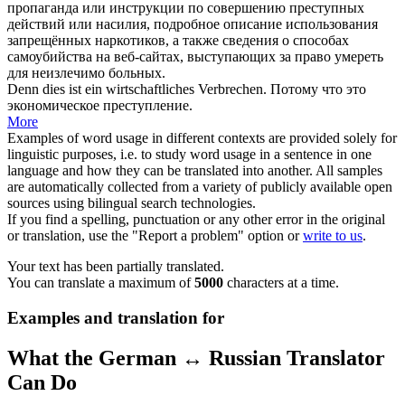
пропаганда или инструкции по
совершению
преступных
действий или насилия, подробное описание использования
запрещённых наркотиков, а также сведения о способах
самоубийства на веб-сайтах, выступающих за право умереть
для неизлечимо больных.
Denn dies ist ein wirtschaftliches
Verbrechen
.
Потому что это
экономическое
преступление
.
More
Examples of word usage in different contexts are provided solely for
linguistic purposes, i.e. to study word usage in a sentence in one
language and how they can be translated into another. All samples
are automatically collected from a variety of publicly available open
sources using bilingual search technologies.
If you find a spelling, punctuation or any other error in the original
or translation, use the "Report a problem" option or
write to us
.
Your text has been partially translated.
You can translate a maximum of
5000
characters at a time.
Examples and translation for
What the German ↔ Russian Translator
Can Do