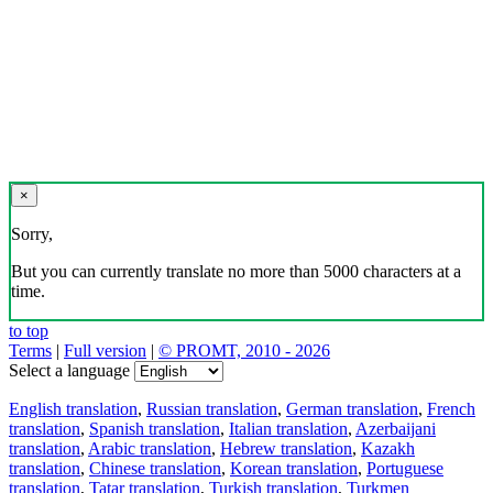
×
Sorry,
But you can currently translate no more than 5000 characters at a
time.
to top
Terms
|
Full version
|
© PROMT, 2010 - 2026
Select a language
English translation
,
Russian translation
,
German translation
,
French
translation
,
Spanish translation
,
Italian translation
,
Azerbaijani
translation
,
Arabic translation
,
Hebrew translation
,
Kazakh
translation
,
Chinese translation
,
Korean translation
,
Portuguese
translation
,
Tatar translation
,
Turkish translation
,
Turkmen