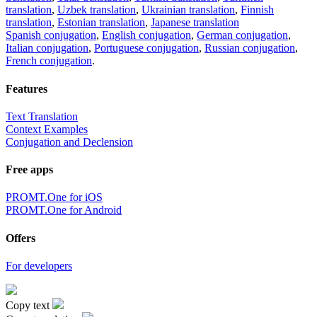
translation
,
Uzbek translation
,
Ukrainian translation
,
Finnish
translation
,
Estonian translation
,
Japanese translation
Spanish conjugation
,
English conjugation
,
German conjugation
,
Italian conjugation
,
Portuguese conjugation
,
Russian conjugation
,
French conjugation
.
Features
Text Translation
Context Examples
Conjugation and Declension
Free apps
PROMT.One for iOS
PROMT.One for Android
Offers
For developers
Copy text