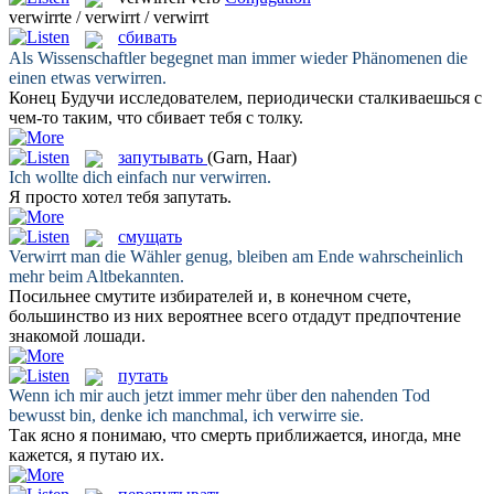
verwirrte / verwirrt / verwirrt
сбивать
Als Wissenschaftler begegnet man immer wieder Phänomenen die
einen etwas
verwirren
.
Конец Будучи исследователем, периодически сталкиваешься с
чем-то таким, что
сбивает
тебя с толку.
запутывать
(Garn, Haar)
Ich wollte dich einfach nur
verwirren
.
Я просто хотел тебя
запутать
.
смущать
Verwirrt
man die Wähler genug, bleiben am Ende wahrscheinlich
mehr beim Altbekannten.
Посильнее
смутите
избирателей и, в конечном счете,
большинство из них вероятнее всего отдадут предпочтение
знакомой лошади.
путать
Wenn ich mir auch jetzt immer mehr über den nahenden Tod
bewusst bin, denke ich manchmal, ich
verwirre
sie.
Так ясно я понимаю, что смерть приближается, иногда, мне
кажется, я
путаю
их.