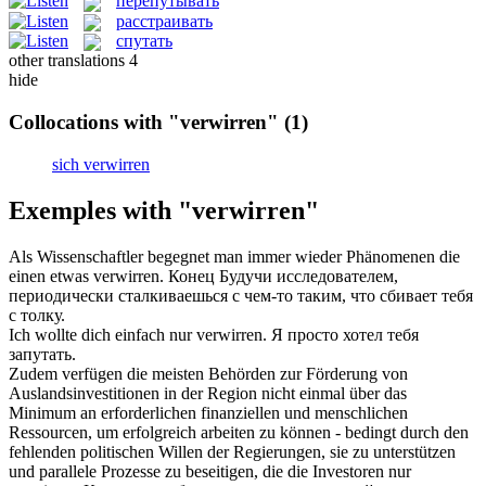
перепутывать
расстраивать
спутать
other translations
4
hide
Collocations with "verwirren"
(1)
sich verwirren
Exemples with "verwirren"
Als Wissenschaftler begegnet man immer wieder Phänomenen die
einen etwas
verwirren
.
Конец Будучи исследователем,
периодически сталкиваешься с чем-то таким, что
сбивает
тебя
с толку.
Ich wollte dich einfach nur
verwirren
.
Я просто хотел тебя
запутать
.
Zudem verfügen die meisten Behörden zur Förderung von
Auslandsinvestitionen in der Region nicht einmal über das
Minimum an erforderlichen finanziellen und menschlichen
Ressourcen, um erfolgreich arbeiten zu können - bedingt durch den
fehlenden politischen Willen der Regierungen, sie zu unterstützen
und parallele Prozesse zu beseitigen, die die Investoren nur