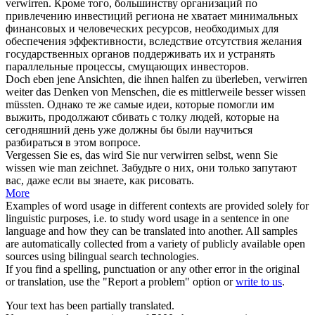
verwirren
.
Кроме того, большинству организаций по
привлечению инвестиций региона не хватает минимальных
финансовых и человеческих ресурсов, необходимых для
обеспечения эффективности, вследствие отсутствия желания
государственных органов поддерживать их и устранять
параллельные процессы,
смущающих
инвесторов.
Doch eben jene Ansichten, die ihnen halfen zu überleben,
verwirren
weiter das Denken von Menschen, die es mittlerweile besser wissen
müssten.
Однако те же самые идеи, которые помогли им
выжить, продолжают
сбивать
с толку людей, которые на
сегодняшний день уже должны бы были научиться
разбираться в этом вопросе.
Vergessen Sie es, das wird Sie nur
verwirren
selbst, wenn Sie
wissen wie man zeichnet.
Забудьте о них, они только
запутают
вас, даже если вы знаете, как рисовать.
More
Examples of word usage in different contexts are provided solely for
linguistic purposes, i.e. to study word usage in a sentence in one
language and how they can be translated into another. All samples
are automatically collected from a variety of publicly available open
sources using bilingual search technologies.
If you find a spelling, punctuation or any other error in the original
or translation, use the "Report a problem" option or
write to us
.
Your text has been partially translated.