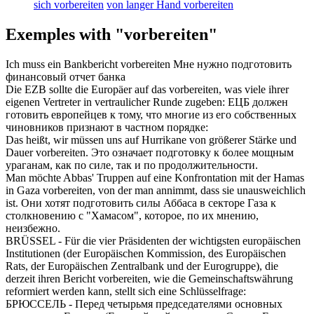
sich vorbereiten
von langer Hand vorbereiten
Exemples with "vorbereiten"
Ich muss ein Bankbericht
vorbereiten
Мне нужно
подготовить
финансовый отчет банка
Die EZB sollte die Europäer auf das
vorbereiten
, was viele ihrer
eigenen Vertreter in vertraulicher Runde zugeben:
ЕЦБ должен
готовить
европейцев к тому, что многие из его собственных
чиновников признают в частном порядке:
Das heißt, wir müssen uns auf Hurrikane von größerer Stärke und
Dauer
vorbereiten
.
Это означает
подготовку
к более мощным
ураганам, как по силе, так и по продолжительности.
Man möchte Abbas' Truppen auf eine Konfrontation mit der Hamas
in Gaza
vorbereiten
, von der man annimmt, dass sie unausweichlich
ist.
Они хотят
подготовить
силы Аббаса в секторе Газа к
столкновению с "Хамасом", которое, по их мнению,
неизбежно.
BRÜSSEL - Für die vier Präsidenten der wichtigsten europäischen
Institutionen (der Europäischen Kommission, des Europäischen
Rats, der Europäischen Zentralbank und der Eurogruppe), die
derzeit ihren Bericht
vorbereiten
, wie die Gemeinschaftswährung
reformiert werden kann, stellt sich eine Schlüsselfrage:
БРЮССЕЛЬ - Перед четырьмя председателями основных