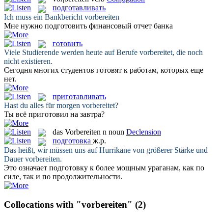
подготавливать
Ich muss ein Bankbericht
vorbereiten
Мне нужно
подготовить
финансовый отчет банка
готовить
Viele Studierende werden heute auf Berufe
vorbereitet
, die noch
nicht existieren.
Сегодня многих студентов
готовят
к работам, которых еще
нет.
приготавливать
Hast du alles für morgen
vorbereitet
?
Ты всё
приготовил
на завтра?
das
Vorbereiten
n
noun
Declension
подготовка
ж.р.
Das heißt, wir müssen uns auf Hurrikane von größerer Stärke und
Dauer
vorbereiten
.
Это означает
подготовку
к более мощным ураганам, как по
силе, так и по продолжительности.
Collocations with "vorbereiten"
(2)