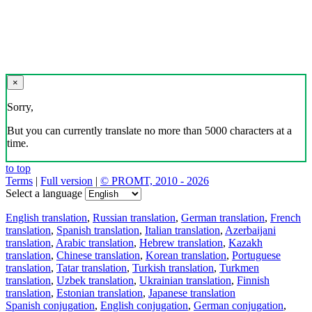
×
Sorry,
But you can currently translate no more than 5000 characters at a
time.
to top
Terms
|
Full version
|
© PROMT, 2010 - 2026
Select a language
English translation
,
Russian translation
,
German translation
,
French
translation
,
Spanish translation
,
Italian translation
,
Azerbaijani
translation
,
Arabic translation
,
Hebrew translation
,
Kazakh
translation
,
Chinese translation
,
Korean translation
,
Portuguese
translation
,
Tatar translation
,
Turkish translation
,
Turkmen
translation
,
Uzbek translation
,
Ukrainian translation
,
Finnish
translation
,
Estonian translation
,
Japanese translation
Spanish conjugation
,
English conjugation
,
German conjugation
,