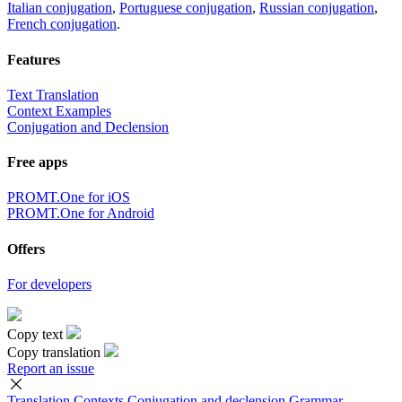
Italian conjugation
,
Portuguese conjugation
,
Russian conjugation
,
French conjugation
.
Features
Text Translation
Context Examples
Conjugation and Declension
Free apps
PROMT.One for iOS
PROMT.One for Android
Offers
For developers
Copy text
Copy translation
Report an issue
Translation
Contexts
Conjugation
and declension
Grammar