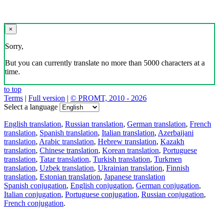
×
Sorry,
But you can currently translate no more than 5000 characters at a
time.
to top
Terms
|
Full version
|
© PROMT, 2010 - 2026
Select a language
English translation
,
Russian translation
,
German translation
,
French
translation
,
Spanish translation
,
Italian translation
,
Azerbaijani
translation
,
Arabic translation
,
Hebrew translation
,
Kazakh
translation
,
Chinese translation
,
Korean translation
,
Portuguese
translation
,
Tatar translation
,
Turkish translation
,
Turkmen
translation
,
Uzbek translation
,
Ukrainian translation
,
Finnish
translation
,
Estonian translation
,
Japanese translation
Spanish conjugation
,
English conjugation
,
German conjugation
,
Italian conjugation
,
Portuguese conjugation
,
Russian conjugation
,
French conjugation
.