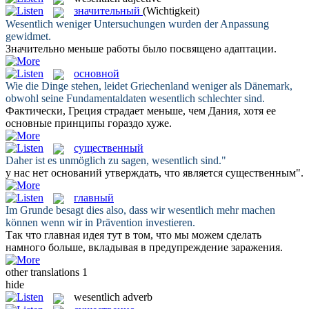
значительный
(Wichtigkeit)
Wesentlich
weniger Untersuchungen wurden der Anpassung
gewidmet.
Значительно
меньше работы было посвящено адаптации.
основной
Wie die Dinge stehen, leidet Griechenland weniger als Dänemark,
obwohl seine Fundamentaldaten
wesentlich
schlechter sind.
Фактически, Греция страдает меньше, чем Дания, хотя ее
основные
принципы гораздо хуже.
существенный
Daher ist es unmöglich zu sagen,
wesentlich
sind."
у нас нет оснований утверждать, что является
существенным
".
главный
Im Grunde besagt dies also, dass wir
wesentlich
mehr machen
können wenn wir in Prävention investieren.
Так что
главная
идея тут в том, что мы можем сделать
намного больше, вкладывая в предупреждение заражения.
other translations
1
hide
wesentlich
adverb