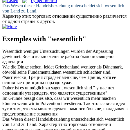
существенно
Das Wesen dieser Handelsbeziehung unterscheidet sich
wesentlich
von Land zu Land.
Характер этих торговых отношений
существенно
различается
от одной страны к другой.
Exemples with "wesentlich"
Wesentlich
weniger Untersuchungen wurden der Anpassung
gewidmet.
Значительно
меньше работы было посвящено
адаптации.
Wie die Dinge stehen, leidet Griechenland weniger als Dänemark,
obwohl seine Fundamentaldaten
wesentlich
schlechter sind.
Фактически, Греция страдает меньше, чем Дания, хотя ее
основные
принципы гораздо хуже.
Daher ist es unmöglich zu sagen,
wesentlich
sind."
у нас нет
оснований утверждать, что является
существенным
".
Im Grunde besagt dies also, dass wir
wesentlich
mehr machen
können wenn wir in Prävention investieren.
Так что
главная
идея
тут в том, что мы можем сделать намного больше, вкладывая в
предупреждение заражения.
Das Wesen dieser Handelsbeziehung unterscheidet sich
wesentlich
von Land zu Land.
Характер этих торговых отношений
существенно
различается от одной страны к другой.