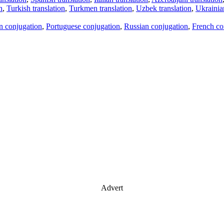
n
,
Turkish translation
,
Turkmen translation
,
Uzbek translation
,
Ukrainian
an conjugation
,
Portuguese conjugation
,
Russian conjugation
,
French co
Advert