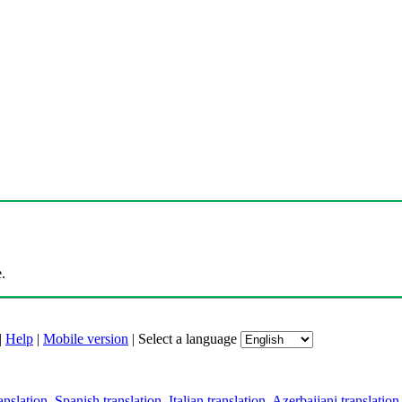
.
|
Help
|
Mobile version
|
Select a language
anslation
,
Spanish translation
,
Italian translation
,
Azerbaijani translation