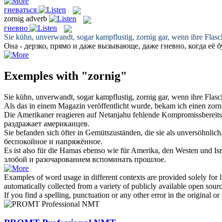
гневаться
zornig
adverb
гневно
Sie kühn, unverwandt, sogar kampflustig,
zornig
gar, wenn ihre Flasc
Она - дерзко, прямо и даже вызывающе, даже
гневно
, когда её 
Exemples with "zornig"
Sie kühn, unverwandt, sogar kampflustig,
zornig
gar, wenn ihre Flasc
Als das in einem Magazin veröffentlicht wurde, bekam ich einen
zorn
Die Amerikaner reagieren auf Netanjahu fehlende Kompromissbereitschaf
раздражает американцев.
Sie befanden sich öfter in Gemütszuständen, die sie als unversöhnlich
беспокойное и напряжённое.
Es ist also für die Hamas ebenso wie für Amerika, den Westen und Is
злобой и разочарованием вспоминать прошлое.
Examples of word usage in different contexts are provided solely for l
automatically collected from a variety of publicly available open sour
If you find a spelling, punctuation or any other error in the original o