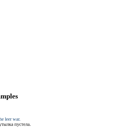
amples
he leer war.
бутылка пустела.