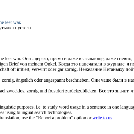
he leer war.
бутылка пустела.
he leer war.
Она - дерзко, прямо и даже вызывающе, даже
гневно
,
igen
Brief von meinem Onkel.
Когда это напечатали в журнале, я 
t oft irritiert, verwirrt oder gar
zornig
.
Нежелание Нетаньяху пойт
,
zornig
, ängstlich oder angespannt beschrieben.
Они чаще были в нас
rael zwecklos,
zornig
und frustriert zurückzublicken.
Все это значит, 
inguistic purposes, i.e. to study word usage in a sentence in one langua
ces using bilingual search technologies.
r translation, use the "Report a problem" option or
write to us
.