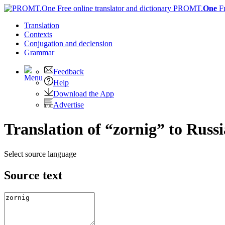
PROMT.
One
F
Translation
Contexts
Conjugation
and declension
Grammar
Feedback
Help
Download the App
Advertise
Translation of “zornig” to Russ
Select source language
Source text