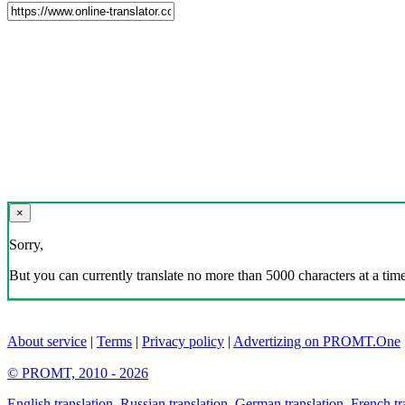
×
Sorry,
But you can currently translate no more than 5000 characters at a time
About service
|
Terms
|
Privacy policy
|
Advertizing on PROMT.One
© PROMT, 2010 - 2026
English translation
,
Russian translation
,
German translation
,
French tr