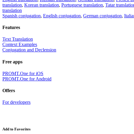
translation
,
Korean translation
,
Portuguese translation
,
Tatar translatio
translation
Spanish conjugation
,
English conjugation
,
German conjugation
,
Itali
Features
Text Translation
Context Examples
Conjugation and Declension
Free apps
PROMT.One for iOS
PROMT.One for Android
Offers
For developers
Add to Favorites