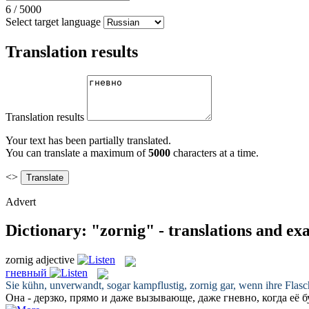
6
/
5000
Select target language
Translation results
Translation results
Your text has been partially translated.
You can translate a maximum of
5000
characters at a time.
<>
Advert
Dictionary: "zornig" - translations and ex
zornig
adjective
гневный
Sie kühn, unverwandt, sogar kampflustig,
zornig
gar, wenn ihre Flasc
Она - дерзко, прямо и даже вызывающе, даже
гневно
, когда её 