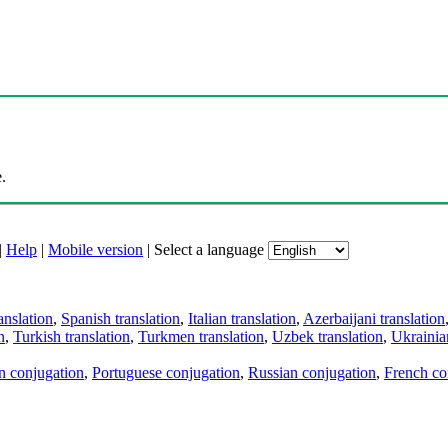
.
|
Help
|
Mobile version
|
Select a language
anslation
,
Spanish translation
,
Italian translation
,
Azerbaijani translation
n
,
Turkish translation
,
Turkmen translation
,
Uzbek translation
,
Ukrainian
an conjugation
,
Portuguese conjugation
,
Russian conjugation
,
French co