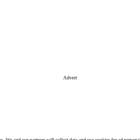
Advert
es. We and our partners will collect data and use cookies for ad perso