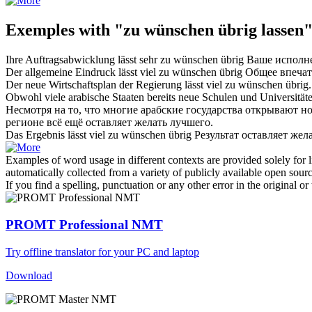
Exemples with "zu wünschen übrig lassen
Ihre Auftragsabwicklung
lässt
sehr
zu wünschen übrig
Ваше исполне
Der allgemeine Eindruck
lässt
viel
zu wünschen übrig
Общее впеча
Der neue Wirtschaftsplan der Regierung
lässt
viel
zu wünschen übrig
.
Obwohl viele arabische Staaten bereits neue Schulen und Universität
Несмотря на то, что многие арабские государства открывают 
регионе всё ещё
оставляет желать лучшего
.
Das Ergebnis
lässt
viel
zu wünschen übrig
Результат
оставляет жел
Examples of word usage in different contexts are provided solely for l
automatically collected from a variety of publicly available open sour
If you find a spelling, punctuation or any other error in the original o
PROMT Professional NMT
Try offline translator for your PC and laptop
Download