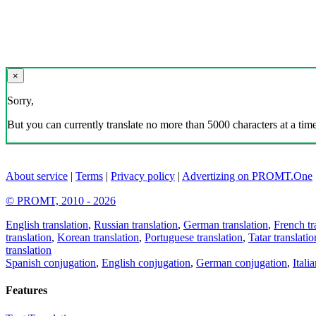
×
Sorry,
But you can currently translate no more than 5000 characters at a time
About service
|
Terms
|
Privacy policy
|
Advertizing on PROMT.One
© PROMT, 2010 - 2026
English translation
,
Russian translation
,
German translation
,
French tr
translation
,
Korean translation
,
Portuguese translation
,
Tatar translatio
translation
Spanish conjugation
,
English conjugation
,
German conjugation
,
Itali
Features