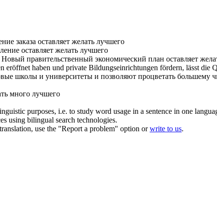
"
ние заказа
оставляет желать лучшего
тление
оставляет желать лучшего
Новый правительственный экономический план
оставляет жела
en eröffnet haben und private Bildungseinrichtungen fördern,
lässt
die Q
новые школы и университеты и позволяют процветать большему ч
ать
много
лучшего
inguistic purposes, i.e. to study word usage in a sentence in one langua
ces using bilingual search technologies.
r translation, use the "Report a problem" option or
write to us
.