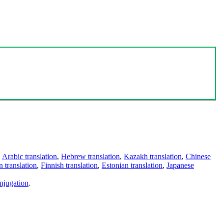
,
Arabic translation
,
Hebrew translation
,
Kazakh translation
,
Chinese
 translation
,
Finnish translation
,
Estonian translation
,
Japanese
njugation
.