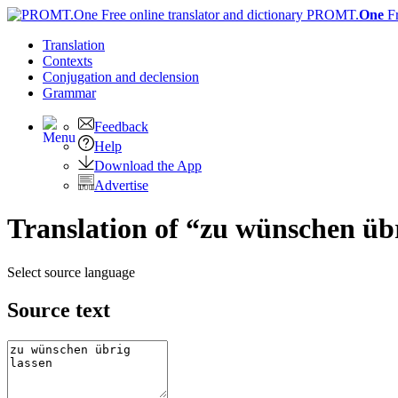
PROMT.
One
F
Translation
Contexts
Conjugation
and declension
Grammar
Feedback
Help
Download the App
Advertise
Translation of “zu wünschen übr
Select source language
Source text