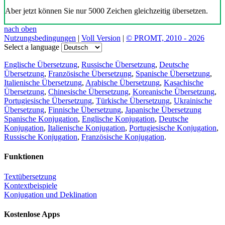
Aber jetzt können Sie nur 5000 Zeichen gleichzeitig übersetzen.
nach oben
Nutzungsbedingungen
|
Voll Version
|
© PROMT, 2010 - 2026
Select a language
Englische Übersetzung
,
Russische Übersetzung
,
Deutsche
Übersetzung
,
Französische Übersetzung
,
Spanische Übersetzung
,
Italienische Übersetzung
,
Arabische Übersetzung
,
Kasachische
Übersetzung
,
Chinesische Übersetzung
,
Koreanische Übersetzung
,
Portugiesische Übersetzung
,
Türkische Übersetzung
,
Ukrainische
Übersetzung
,
Finnische Übersetzung
,
Japanische Übersetzung
Spanische Konjugation
,
Englische Konjugation
,
Deutsche
Konjugation
,
Italienische Konjugation
,
Portugiesische Konjugation
,
Russische Konjugation
,
Französische Konjugation
.
Funktionen
Textübersetzung
Kontextbeispiele
Konjugation und Deklination
Kostenlose Apps