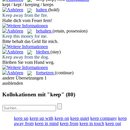
kept / kept / keeping / keeps
halten
(hold)
Keep
away from the fire.
Halte
dich vom Feuer fern!
behalten
(retain, possession)
Keep
this money for me.
Bitte
behalt
das Geld für mich.
bleiben
(stay)
Keep
away from the dog.
Bleiben
Sie vom Hund weg.
fortsetzen
(continue)
andere Übersetzungen
1
ausblenden
Kollokationen mit "keep"
(80)
keep up
keep up with
keep on
keep quiet
keep company
keep
away from
keep in mind
keep from
keep in touch
keep out