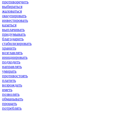
противоречить
выбираться
жаловаться
оккупировать
инвестировать
казаться
выплачивать
придумывать
благодарить
стабилизировать
хранить
возглавлять
инициировать
подходить
направлять
умирать
противостоять
платить
возрождать
иметь
позволять
обманывать
прощать
потреблять