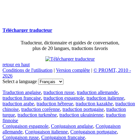
Télécharger traducteur
Traducteur, dictionnaire et guides de conversation,
plus de 20 langues, traductions favoris
retour en haut
Conditions de l'utilisation
|
Version complète
|
© PROMT, 2010 -
2026
Select a language
Traduction anglaise
,
traduction russe
,
traduction allemande
,
traduction française
,
traduction espagnole
,
traduction italienne
,
traduction arabe
,
traduction hébreue
,
traduction kazakhe
,
traduction
chinoise
,
traduction coréenne
,
traduction portugaise
,
traduction
turque
,
traduction turkmène
,
traduction ukrainienne
,
traduction
finnoise
Conjugaison espagnole
,
Conjugaison anglaise
,
Conjugaison
allemande
,
Conjugaison italienne
,
Conjugaison portugaise
,
Conjugaison russe
,
Conjugaison française
.