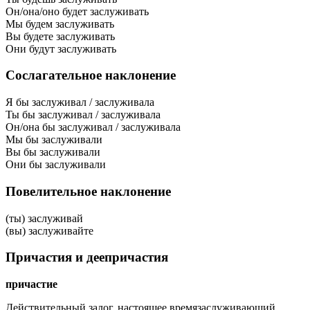
Он/она/оно будет заслуживать
Мы будем заслуживать
Вы будете заслуживать
Они будут заслуживать
Сослагательное наклонение
Я бы заслуживал / заслуживала
Ты бы заслуживал / заслуживала
Он/она бы заслуживал / заслуживала
Мы бы заслуживали
Вы бы заслуживали
Они бы заслуживали
Повелительное наклонение
(ты) заслуживай
(вы) заслуживайте
Причастия и деепричастия
причастие
Действительный залог, настоящее время
заслуживающий