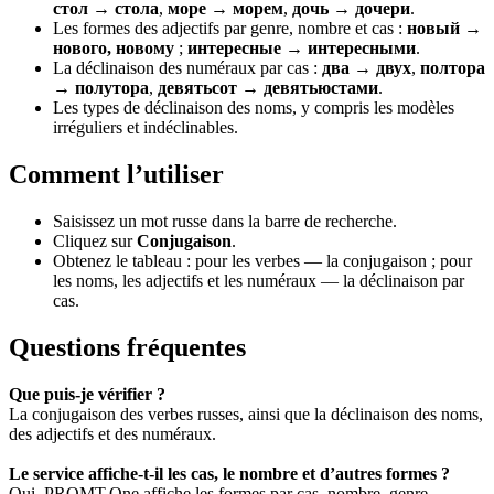
стол → стола
,
море → морем
,
дочь → дочери
.
Les formes des adjectifs par genre, nombre et cas :
новый →
нового, новому
;
интересные → интересными
.
La déclinaison des numéraux par cas :
два → двух
,
полтора
→ полутора
,
девятьсот → девятьюстами
.
Les types de déclinaison des noms, y compris les modèles
irréguliers et indéclinables.
Comment l’utiliser
Saisissez un mot russe dans la barre de recherche.
Cliquez sur
Conjugaison
.
Obtenez le tableau : pour les verbes — la conjugaison ; pour
les noms, les adjectifs et les numéraux — la déclinaison par
cas.
Questions fréquentes
Que puis-je vérifier ?
La conjugaison des verbes russes, ainsi que la déclinaison des noms,
des adjectifs et des numéraux.
Le service affiche-t-il les cas, le nombre et d’autres formes ?
Oui. PROMT.One affiche les formes par cas, nombre, genre,