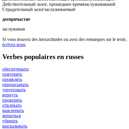
Действительный залог, прошедшее время
заслуживавший
Страдательный залог
заслуживаемый
деепричастие
заслуживая
Si vous trouvez des inexactitudes ou avez des remarques sur le texte,
écrivez-nous
.
Verbes populaires en russes
обеспечивать
повторять
проявлять
приписывать
уничтожать
вернуть
проверять
отвлекать
выключать
жениться
убивать
высказывать