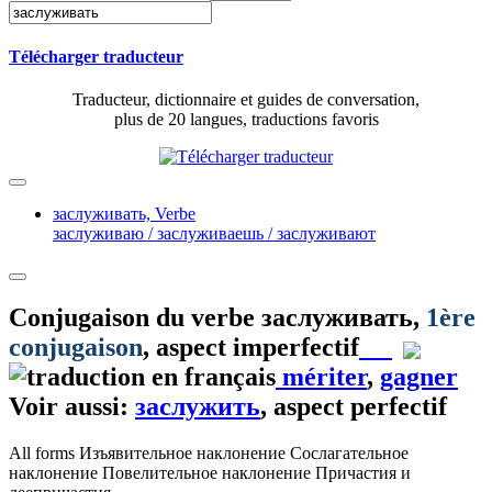
Télécharger traducteur
Traducteur, dictionnaire et guides de conversation,
plus de 20 langues, traductions favoris
заслуживать,
Verbe
заслуживаю / заслуживаешь / заслуживают
Conjugaison du verbe
заслуживать
,
1ère
conjugaison
, aspect imperfectif
mériter
,
gagner
Voir aussi:
заслужить
, aspect perfectif
All forms
Изъявительное наклонение
Сослагательное
наклонение
Повелительное наклонение
Причастия и