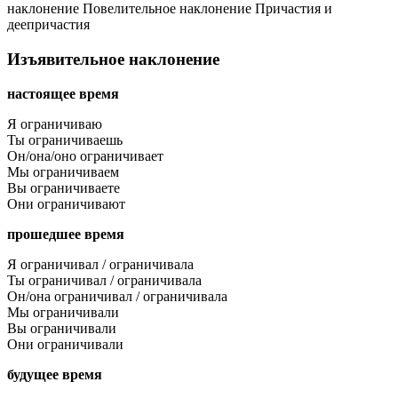
наклонение
Повелительное наклонение
Причастия и
деепричастия
Изъявительное наклонение
настоящее время
Я ограничиваю
Ты ограничиваешь
Он/она/оно ограничивает
Мы ограничиваем
Вы ограничиваете
Они ограничивают
прошедшее время
Я ограничивал / ограничивала
Ты ограничивал / ограничивала
Он/она ограничивал / ограничивала
Мы ограничивали
Вы ограничивали
Они ограничивали
будущее время