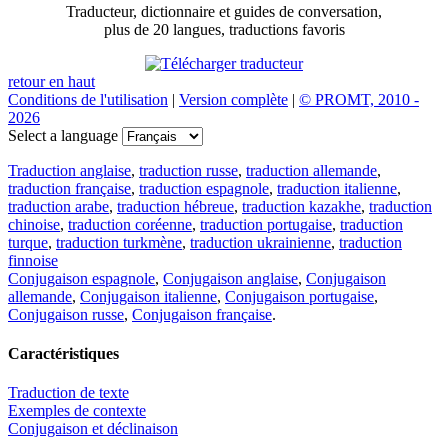
Traducteur, dictionnaire et guides de conversation,
plus de 20 langues, traductions favoris
retour en haut
Conditions de l'utilisation
|
Version complète
|
© PROMT, 2010 -
2026
Select a language
Traduction anglaise
,
traduction russe
,
traduction allemande
,
traduction française
,
traduction espagnole
,
traduction italienne
,
traduction arabe
,
traduction hébreue
,
traduction kazakhe
,
traduction
chinoise
,
traduction coréenne
,
traduction portugaise
,
traduction
turque
,
traduction turkmène
,
traduction ukrainienne
,
traduction
finnoise
Conjugaison espagnole
,
Conjugaison anglaise
,
Conjugaison
allemande
,
Conjugaison italienne
,
Conjugaison portugaise
,
Conjugaison russe
,
Conjugaison française
.
Caractéristiques
Traduction de texte
Exemples de contexte
Conjugaison et déclinaison