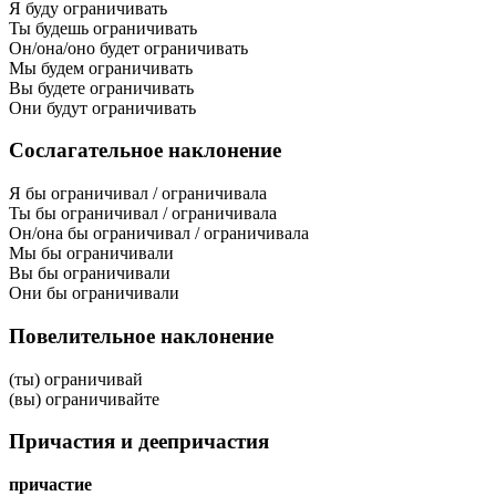
Я буду ограничивать
Ты будешь ограничивать
Он/она/оно будет ограничивать
Мы будем ограничивать
Вы будете ограничивать
Они будут ограничивать
Сослагательное наклонение
Я бы ограничивал / ограничивала
Ты бы ограничивал / ограничивала
Он/она бы ограничивал / ограничивала
Мы бы ограничивали
Вы бы ограничивали
Они бы ограничивали
Повелительное наклонение
(ты) ограничивай
(вы) ограничивайте
Причастия и деепричастия
причастие