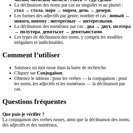
La déclinaison des noms par cas au singulier et au pluriel :
стол → стола
,
море → морем
,
дочь → дочери
.
Les formes des adjectifs par genre, nombre et cas :
новый →
нового, новому
;
интересные → интересными
.
La déclinaison des numéraux par cas :
два → двух
,
полтора
→ полутора
,
девятьсот → девятьюстами
.
Les types de déclinaison des noms, y compris les modèles
irréguliers et indéclinables.
Comment l’utiliser
Saisissez un mot russe dans la barre de recherche.
Cliquez sur
Conjugaison
.
Obtenez le tableau : pour les verbes — la conjugaison ; pour
les noms, les adjectifs et les numéraux — la déclinaison par
cas.
Questions fréquentes
Que puis-je vérifier ?
La conjugaison des verbes russes, ainsi que la déclinaison des noms,
des adjectifs et des numéraux.