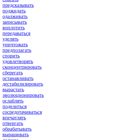
предсказывать
поджидать
одалживать
записывать
воплотить
передаваться
уделять
уничтожать
предполагать
спорить
удовлетворять
сконцентрировать
сберегать
останавливать
дестабилизировать
вырастать
эволюционировать
ослаблять
поделиться
сосредотачиваться
впечатлять
отвергать
обрабатывать
выращивать