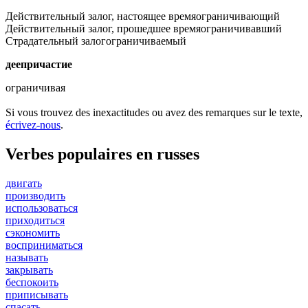
Действительный залог, настоящее время
ограничивающий
Действительный залог, прошедшее время
ограничивавший
Страдательный залог
ограничиваемый
деепричастие
ограничивая
Si vous trouvez des inexactitudes ou avez des remarques sur le texte,
écrivez-nous
.
Verbes populaires en russes
двигать
производить
использоваться
приходиться
сэкономить
восприниматься
называть
закрывать
беспокоить
приписывать
спасать