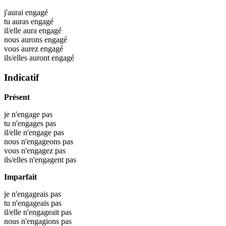
j'aurai
engagé
tu auras
engagé
il/elle aura
engagé
nous aurons
engagé
vous aurez
engagé
ils/elles auront
engagé
Indicatif
Présent
je n'engage pas
tu n'engages pas
il/elle n'engage pas
nous n'engageons pas
vous n'engagez pas
ils/elles n'engagent pas
Imparfait
je n'engageais pas
tu n'engageais pas
il/elle n'engageait pas
nous n'engagions pas