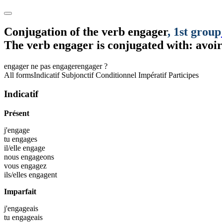
Conjugation of the verb
engager
, 1st group
The verb
engager
is conjugated with: avoi
engager
ne pas engager
engager ?
All forms
Indicatif
Subjonctif
Conditionnel
Impératif
Participes
Indicatif
Présent
j'
engage
tu
engages
il/elle
engage
nous
engageons
vous
engagez
ils/elles
engagent
Imparfait
j'
engageais
tu
engageais