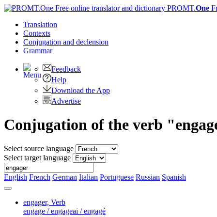
PROMT.
One
F
Translation
Contexts
Conjugation
and declension
Grammar
Feedback
Help
Download the App
Advertise
Conjugation of the verb "engag
Select source language
Select target language
English
French
German
Italian
Portuguese
Russian
Spanish
engager,
Verb
engage / engageai / engagé