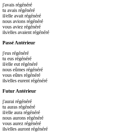
j'avais
régénéré
tu avais
régénéré
il/elle avait
régénéré
nous avions
régénéré
vous aviez
régénéré
ils/elles avaient
régénéré
Passé Antérieur
j'eus
régénéré
tu eus
régénéré
il/elle eut
régénéré
nous eûmes
régénéré
vous eûtes
régénéré
ils/elles eurent
régénéré
Futur Antérieur
j'aurai
régénéré
tu auras
régénéré
il/elle aura
régénéré
nous aurons
régénéré
vous aurez
régénéré
ils/elles auront
régénéré