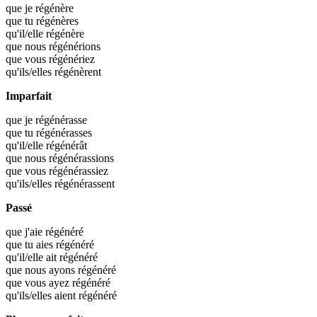
que je
régénère
que tu
régénères
qu'il/elle
régénère
que nous
régénérions
que vous
régénériez
qu'ils/elles
régénèrent
Imparfait
que je
régénérasse
que tu
régénérasses
qu'il/elle
régénérât
que nous
régénérassions
que vous
régénérassiez
qu'ils/elles
régénérassent
Passé
que j'aie
régénéré
que tu aies
régénéré
qu'il/elle ait
régénéré
que nous ayons
régénéré
que vous ayez
régénéré
qu'ils/elles aient
régénéré