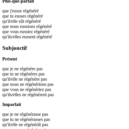
Plus-que-parfait
que j'eusse
régénéré
que tu eusses
régénéré
qu'il/elle eût
régénéré
que nous eussions
régénéré
que vous eussiez
régénéré
qu'ils/elles eussent
régénéré
Subjonctif
Présent
que je ne régénère pas
que tu ne régénères pas
qu'il/elle ne régénère pas
que nous ne régénérions pas
que vous ne régénériez pas
qu'ils/elles ne régénèrent pas
Imparfait
que je ne régénérasse pas
que tu ne régénérasses pas
qu'il/elle ne régénérât pas