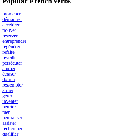
Popular French verbs
promener
démontrer
accélérer
trouver
réserver
entreprendre
régénérer
refaire
réveiller
persécuter
animer
écraser
dormir
ressembler
armer
gérer
inventer
heurter
tuer
neutraliser
assister
rechercher
qualifier