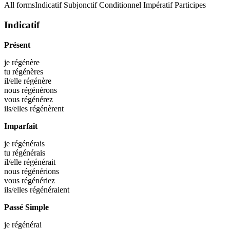
All forms
Indicatif
Subjonctif
Conditionnel
Impératif
Participes
Indicatif
Présent
je
régénère
tu
régénères
il/elle
régénère
nous
régénérons
vous
régénérez
ils/elles
régénèrent
Imparfait
je
régénérais
tu
régénérais
il/elle
régénérait
nous
régénérions
vous
régénériez
ils/elles
régénéraient
Passé Simple
je
régénérai