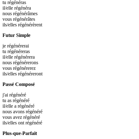
tu
régénéras
il/elle
régénéra
nous
régénérâmes
vous
régénérâtes
ils/elles
régénérèrent
Futur Simple
je
régénérerai
tu
régénéreras
il/elle
régénérera
nous
régénérerons
vous
régénérerez
ils/elles
régénéreront
Passé Composé
j'ai
régénéré
tu as
régénéré
il/elle a
régénéré
nous avons
régénéré
vous avez
régénéré
ils/elles ont
régénéré
Plus-que-Parfait