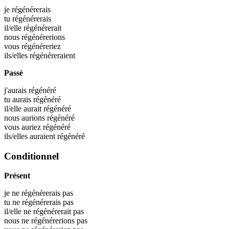
je
régénérerais
tu
régénérerais
il/elle
régénérerait
nous
régénérerions
vous
régénéreriez
ils/elles
régénéreraient
Passé
j'aurais
régénéré
tu aurais
régénéré
il/elle aurait
régénéré
nous aurions
régénéré
vous auriez
régénéré
ils/elles auraient
régénéré
Conditionnel
Présent
je ne régénérerais pas
tu ne régénérerais pas
il/elle ne régénérerait pas
nous ne régénérerions pas