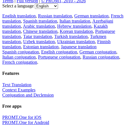
Terms
|
Full version
|
© PROMT, 2010 - 2026
Select a language
English translation
,
Russian translation
,
German translation
,
French
translation
,
Spanish translation
,
Italian translation
,
Azerbaijani
translation
,
Arabic translation
,
Hebrew translation
,
Kazakh
translation
,
Chinese translation
,
Korean translation
,
Portuguese
translation
,
Tatar translation
,
Turkish translation
,
Turkmen
translation
,
Uzbek translation
,
Ukrainian translation
,
Finnish
translation
,
Estonian translation
,
Japanese translation
Spanish conjugation
,
English conjugation
,
German conjugation
,
Italian conjugation
,
Portuguese conjugation
,
Russian conjugation
,
French conjugation
.
Features
Text Translation
Context Examples
Conjugation and Declension
Free apps
PROMT.One for iOS
PROMT.One for Android