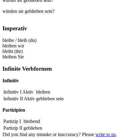
würdet ihr geblieben sein?
würden sie geblieben sein?
Imperativ
bleibe
/
bleib
(du)
bleiben
wir
bleibt
(ihr)
bleiben
Sie
Infinite Verbformen
Infinitiv
Infinitiv I Aktiv
bleiben
Infinitiv II Aktiv
geblieben
sein
Partizipien
Partizip I
bleibend
Partizip II
geblieben
Did you find any mistake or inaccuracy? Please
write to us
.