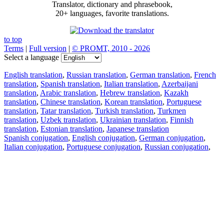
Translator, dictionary and phrasebook,
20+ languages, favorite translations.
to top
Terms
|
Full version
|
© PROMT, 2010 - 2026
Select a language
English translation
,
Russian translation
,
German translation
,
French
translation
,
Spanish translation
,
Italian translation
,
Azerbaijani
translation
,
Arabic translation
,
Hebrew translation
,
Kazakh
translation
,
Chinese translation
,
Korean translation
,
Portuguese
translation
,
Tatar translation
,
Turkish translation
,
Turkmen
translation
,
Uzbek translation
,
Ukrainian translation
,
Finnish
translation
,
Estonian translation
,
Japanese translation
Spanish conjugation
,
English conjugation
,
German conjugation
,
Italian conjugation
,
Portuguese conjugation
,
Russian conjugation
,
French conjugation
.
Features
Text Translation
Context Examples
Conjugation and Declension