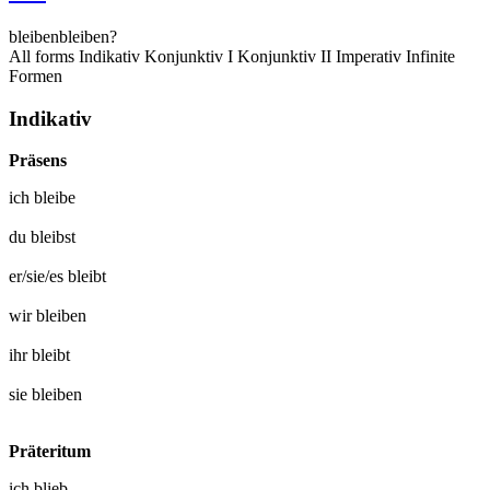
bleiben
bleiben?
All forms
Indikativ
Konjunktiv I
Konjunktiv II
Imperativ
Infinite
Formen
Indikativ
Präsens
ich
bleibe
du
bleibst
er/sie/es
bleibt
wir
bleiben
ihr
bleibt
sie
bleiben
Präteritum
ich
blieb