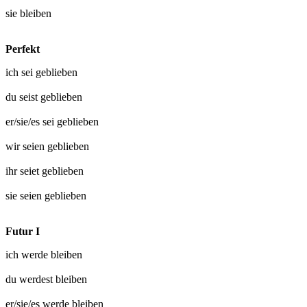
sie
bleiben
Perfekt
ich sei
geblieben
du seist
geblieben
er/sie/es sei
geblieben
wir seien
geblieben
ihr seiet
geblieben
sie seien
geblieben
Futur I
ich werde
bleiben
du werdest
bleiben
er/sie/es werde
bleiben