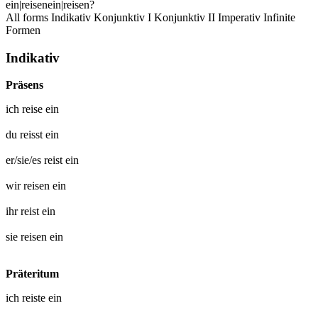
ein|reisen
ein|reisen?
All forms
Indikativ
Konjunktiv I
Konjunktiv II
Imperativ
Infinite
Formen
Indikativ
Präsens
ich
reise ein
du
reisst ein
er/sie/es
reist ein
wir
reisen ein
ihr
reist ein
sie
reisen ein
Präteritum
ich
reiste ein