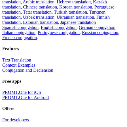
translation
,
Arabic translation
,
Hebrew translation
,
Kazakh
translation
,
Chinese translation
,
Korean translation
,
Portuguese
translation
,
Tatar translation
,
Turkish translation
,
Turkmen
translation
,
Uzbek translation
,
Ukrainian translation
,
Finnish
translation
,
Estonian translation
,
Japanese translation
Spanish conjugation
,
English conjugation
,
German conjugation
,
Italian conjugation
,
Portuguese conjugation
,
Russian conjugation
,
French conjugation
.
Features
Text Translation
Context Examples
Conjugation and Declension
Free apps
PROMT.One for iOS
PROMT.One for Android
Offers
For developers