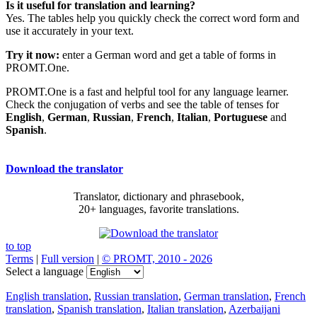
Is it useful for translation and learning?
Yes. The tables help you quickly check the correct word form and
use it accurately in your text.
Try it now:
enter a German word and get a table of forms in
PROMT.One.
PROMT.One is a fast and helpful tool for any language learner.
Check the conjugation of verbs and see the table of tenses for
English
,
German
,
Russian
,
French
,
Italian
,
Portuguese
and
Spanish
.
Download the translator
Translator, dictionary and phrasebook,
20+ languages, favorite translations.
to top
Terms
|
Full version
|
© PROMT, 2010 - 2026
Select a language
English translation
,
Russian translation
,
German translation
,
French
translation
,
Spanish translation
,
Italian translation
,
Azerbaijani