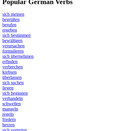
Popular German Verbs
sich meinen
begrüßen
berufen
ergeben
sich bestimmen
bewältigen
verursachen
formulieren
sich übernehmen
erfinden
verbrechen
krebsen
überlassen
sich suchen
liegen
sich beginnen
verhandeln
schwellen
mangeln
regeln
fördern
herzen
sich vertreten