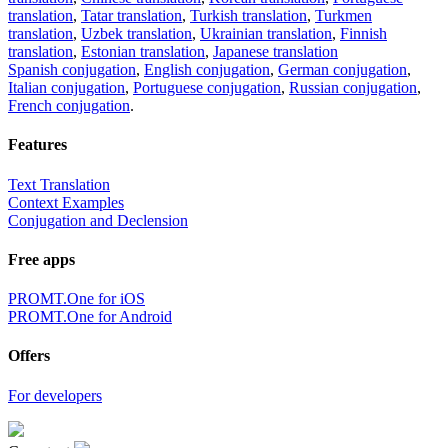
translation
,
Tatar translation
,
Turkish translation
,
Turkmen
translation
,
Uzbek translation
,
Ukrainian translation
,
Finnish
translation
,
Estonian translation
,
Japanese translation
Spanish conjugation
,
English conjugation
,
German conjugation
,
Italian conjugation
,
Portuguese conjugation
,
Russian conjugation
,
French conjugation
.
Features
Text Translation
Context Examples
Conjugation and Declension
Free apps
PROMT.One for iOS
PROMT.One for Android
Offers
For developers