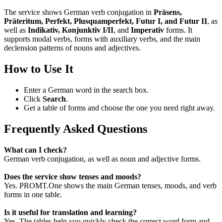
The service shows German verb conjugation in
Präsens,
Präteritum, Perfekt, Plusquamperfekt, Futur I, and Futur II
, as
well as
Indikativ, Konjunktiv I/II
, and
Imperativ
forms. It
supports modal verbs, forms with auxiliary verbs, and the main
declension patterns of nouns and adjectives.
How to Use It
Enter a German word in the search box.
Click
Search
.
Get a table of forms and choose the one you need right away.
Frequently Asked Questions
What can I check?
German verb conjugation, as well as noun and adjective forms.
Does the service show tenses and moods?
Yes. PROMT.One shows the main German tenses, moods, and verb
forms in one table.
Is it useful for translation and learning?
Yes. The tables help you quickly check the correct word form and