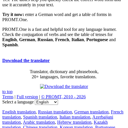
use it accurately in your text.
Try it now:
enter a German word and get a table of forms in
PROMT.One.
PROMT.One is a fast and helpful tool for any language learner.
Check the conjugation of verbs and see the table of tenses for
English
,
German
,
Russian
,
French
,
Italian
,
Portuguese
and
Spanish
.
Download the translator
Translator, dictionary and phrasebook,
20+ languages, favorite translations.
to top
Terms
|
Full version
|
© PROMT, 2010 - 2026
Select a language
English translation
,
Russian translation
,
German translation
,
French
translation
,
Spanish translation
,
Italian translation
,
Azerbaijani
translation
,
Arabic translation
,
Hebrew translation
,
Kazakh
translation
,
Chinese translation
,
Korean translation
,
Portuguese