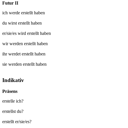
Futur II
ich werde
erstellt
haben
du wirst
erstellt
haben
er/sie/es wird
erstellt
haben
wir werden
erstellt
haben
ihr werdet
erstellt
haben
sie werden
erstellt
haben
Indikativ
Präsens
erstelle ich?
erstellst du?
erstellt er/sie/es?