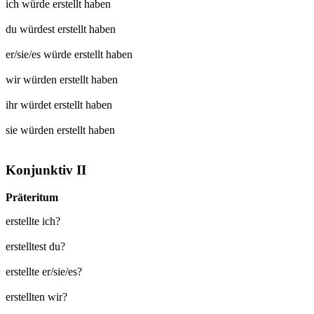
ich würde
erstellt
haben
du würdest
erstellt
haben
er/sie/es würde
erstellt
haben
wir würden
erstellt
haben
ihr würdet
erstellt
haben
sie würden
erstellt
haben
Konjunktiv II
Präteritum
erstellte ich?
erstelltest du?
erstellte er/sie/es?
erstellten wir?