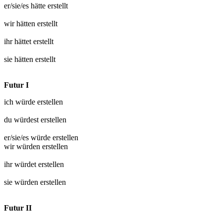
er/sie/es hätte
erstellt
wir hätten
erstellt
ihr hättet
erstellt
sie hätten
erstellt
Futur I
ich würde
erstellen
du würdest
erstellen
er/sie/es würde
erstellen
wir würden
erstellen
ihr würdet
erstellen
sie würden
erstellen
Futur II