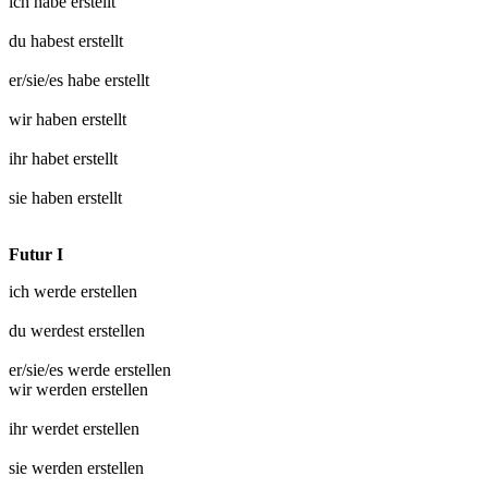
ich habe
erstellt
du habest
erstellt
er/sie/es habe
erstellt
wir haben
erstellt
ihr habet
erstellt
sie haben
erstellt
Futur I
ich werde
erstellen
du werdest
erstellen
er/sie/es werde
erstellen
wir werden
erstellen
ihr werdet
erstellen
sie werden
erstellen