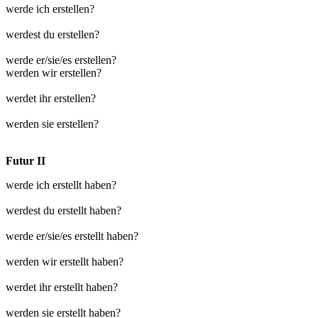
werde ich erstellen?
werdest du erstellen?
werde er/sie/es erstellen?
werden wir erstellen?
werdet ihr erstellen?
werden sie erstellen?
Futur II
werde ich erstellt haben?
werdest du erstellt haben?
werde er/sie/es erstellt haben?
werden wir erstellt haben?
werdet ihr erstellt haben?
werden sie erstellt haben?