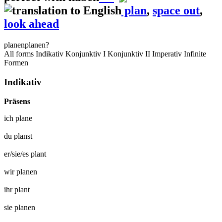
plan
,
space out
,
look ahead
planen
planen?
All forms
Indikativ
Konjunktiv I
Konjunktiv II
Imperativ
Infinite
Formen
Indikativ
Präsens
ich
plane
du
planst
er/sie/es
plant
wir
planen
ihr
plant
sie
planen