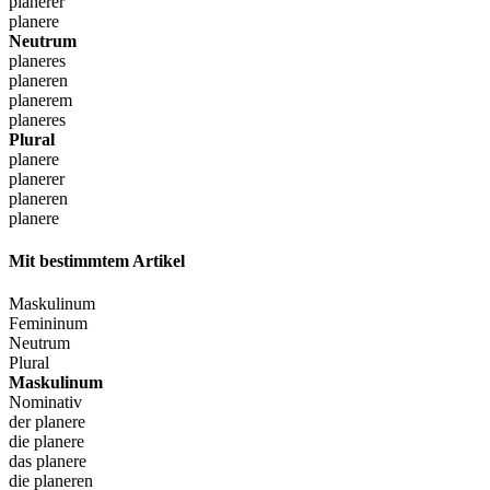
planerer
planere
Neutrum
planeres
planeren
planerem
planeres
Plural
planere
planerer
planeren
planere
Mit bestimmtem Artikel
Maskulinum
Femininum
Neutrum
Plural
Maskulinum
Nominativ
der planere
die planere
das planere
die planeren