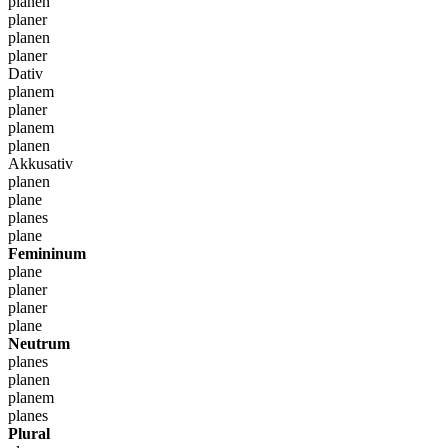
planen
planer
planen
planer
Dativ
planem
planer
planem
planen
Akkusativ
planen
plane
planes
plane
Femininum
plane
planer
planer
plane
Neutrum
planes
planen
planem
planes
Plural