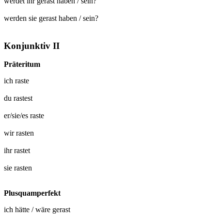
werdet ihr gerast haben / sein?
werden sie gerast haben / sein?
Konjunktiv II
Präteritum
ich
raste
du
rastest
er/sie/es
raste
wir
rasten
ihr
rastet
sie
rasten
Plusquamperfekt
ich hätte / wäre
gerast