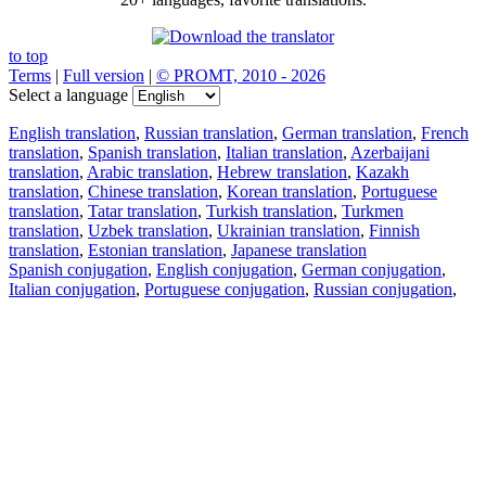
to top
Terms
|
Full version
|
© PROMT, 2010 - 2026
Select a language
English translation
,
Russian translation
,
German translation
,
French
translation
,
Spanish translation
,
Italian translation
,
Azerbaijani
translation
,
Arabic translation
,
Hebrew translation
,
Kazakh
translation
,
Chinese translation
,
Korean translation
,
Portuguese
translation
,
Tatar translation
,
Turkish translation
,
Turkmen
translation
,
Uzbek translation
,
Ukrainian translation
,
Finnish
translation
,
Estonian translation
,
Japanese translation
Spanish conjugation
,
English conjugation
,
German conjugation
,
Italian conjugation
,
Portuguese conjugation
,
Russian conjugation
,
French conjugation
.
Features
Text Translation
Context Examples
Conjugation and Declension
Free apps