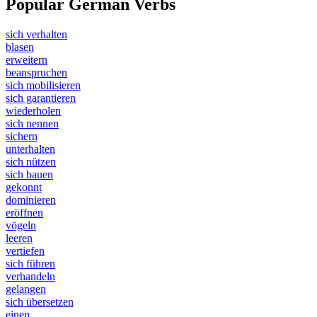
Popular German Verbs
sich verhalten
blasen
erweitern
beanspruchen
sich mobilisieren
sich garantieren
wiederholen
sich nennen
sichern
unterhalten
sich nützen
sich bauen
gekonnt
dominieren
eröffnen
vögeln
leeren
vertiefen
sich führen
verhandeln
gelangen
sich übersetzen
einen