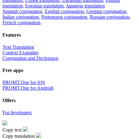
translation
,
Uzbek translation
,
Ukrainian translation
,
Finnish
translation
,
Estonian translation
,
Japanese translation
Spanish conjugation
,
English conjugation
,
German conjugation
,
Italian conjugation
,
Portuguese conjugation
,
Russian conjugation
,
French conjugation
.
Features
Text Translation
Context Examples
Conjugation and Declension
Free apps
PROMT.One for iOS
PROMT.One for Android
Offers
For developers
Copy text
Copy translation