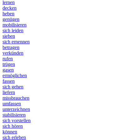
lernen
decken
heben
genügen
mobilisieren
sich leiden
sieben
sich ernennen
betragen
verkünden
rufen
trügen
gasen
ermöglichen
fassen
sich gehen
liefern
missbrauchen
umfassen
unterzeichnen
stabilisieren
sich vorstellen
sich hören
können
sich erleben