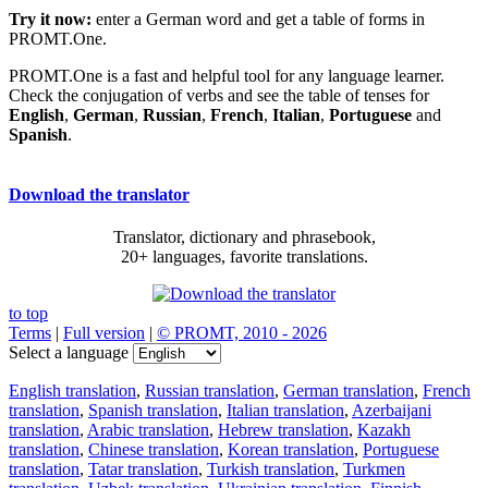
Try it now:
enter a German word and get a table of forms in
PROMT.One.
PROMT.One is a fast and helpful tool for any language learner.
Check the conjugation of verbs and see the table of tenses for
English
,
German
,
Russian
,
French
,
Italian
,
Portuguese
and
Spanish
.
Download the translator
Translator, dictionary and phrasebook,
20+ languages, favorite translations.
to top
Terms
|
Full version
|
© PROMT, 2010 - 2026
Select a language
English translation
,
Russian translation
,
German translation
,
French
translation
,
Spanish translation
,
Italian translation
,
Azerbaijani
translation
,
Arabic translation
,
Hebrew translation
,
Kazakh
translation
,
Chinese translation
,
Korean translation
,
Portuguese
translation
,
Tatar translation
,
Turkish translation
,
Turkmen