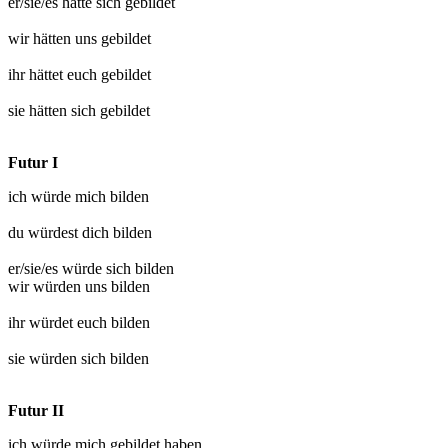
er/sie/es hätte sich
gebildet
wir hätten uns
gebildet
ihr hättet euch
gebildet
sie hätten sich
gebildet
Futur I
ich würde mich
bilden
du würdest dich
bilden
er/sie/es würde sich
bilden
wir würden uns
bilden
ihr würdet euch
bilden
sie würden sich
bilden
Futur II
ich würde mich
gebildet
haben