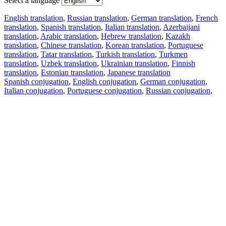
Select a language
English translation
,
Russian translation
,
German translation
,
French
translation
,
Spanish translation
,
Italian translation
,
Azerbaijani
translation
,
Arabic translation
,
Hebrew translation
,
Kazakh
translation
,
Chinese translation
,
Korean translation
,
Portuguese
translation
,
Tatar translation
,
Turkish translation
,
Turkmen
translation
,
Uzbek translation
,
Ukrainian translation
,
Finnish
translation
,
Estonian translation
,
Japanese translation
Spanish conjugation
,
English conjugation
,
German conjugation
,
Italian conjugation
,
Portuguese conjugation
,
Russian conjugation
,
French conjugation
.
Features
Text Translation
Context Examples
Conjugation and Declension
Free apps
PROMT.One for iOS
PROMT.One for Android