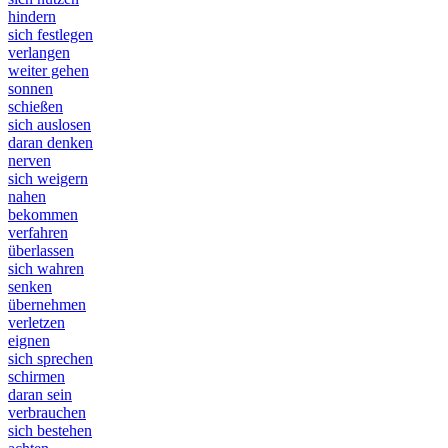
hindern
sich festlegen
verlangen
weiter gehen
sonnen
schießen
sich auslosen
daran denken
nerven
sich weigern
nahen
bekommen
verfahren
überlassen
sich wahren
senken
übernehmen
verletzen
eignen
sich sprechen
schirmen
daran sein
verbrauchen
sich bestehen