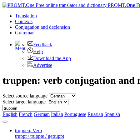
PROMT.
One
F
Translation
Contexts
Conjugation
and declension
Grammar
Feedback
Help
Download the App
Advertise
truppen: verb conjugation and 
Select source language
Select target language
English
French
German
Italian
Portuguese
Russian
Spanish
truppen,
Verb
truppt / truppte / getruppt