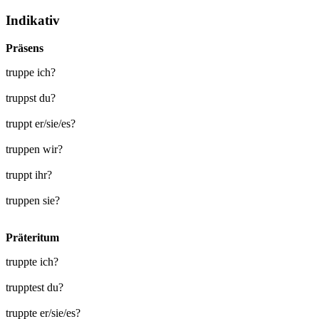
Indikativ
Präsens
truppe ich?
truppst du?
truppt er/sie/es?
truppen wir?
truppt ihr?
truppen sie?
Präteritum
truppte ich?
trupptest du?
truppte er/sie/es?