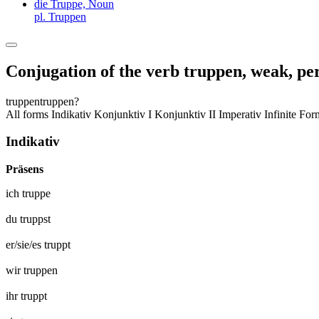
die Truppe,
Noun
pl. Truppen
Conjugation of the verb
truppen
,
weak, pe
truppen
truppen?
All forms
Indikativ
Konjunktiv I
Konjunktiv II
Imperativ
Infinite Fo
Indikativ
Präsens
ich
truppe
du
truppst
er/sie/es
truppt
wir
truppen
ihr
truppt