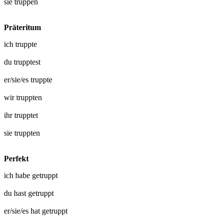
sie
truppen
Präteritum
ich
truppte
du
trupptest
er/sie/es
truppte
wir
truppten
ihr
trupptet
sie
truppten
Perfekt
ich habe
getruppt
du hast
getruppt
er/sie/es hat
getruppt