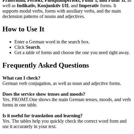
Präteritum, Perfekt, Plusquamperfekt, Futur I, and Futur II
, as
well as
Indikativ, Konjunktiv I/II
, and
Imperativ
forms. It
supports modal verbs, forms with auxiliary verbs, and the main
declension patterns of nouns and adjectives.
How to Use It
Enter a German word in the search box.
Click
Search
.
Get a table of forms and choose the one you need right away.
Frequently Asked Questions
What can I check?
German verb conjugation, as well as noun and adjective forms.
Does the service show tenses and moods?
Yes. PROMT.One shows the main German tenses, moods, and verb
forms in one table.
Is it useful for translation and learning?
Yes. The tables help you quickly check the correct word form and
use it accurately in your text.