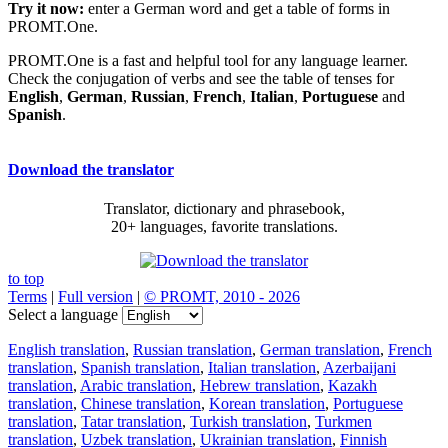
Try it now:
enter a German word and get a table of forms in
PROMT.One.
PROMT.One is a fast and helpful tool for any language learner.
Check the conjugation of verbs and see the table of tenses for
English
,
German
,
Russian
,
French
,
Italian
,
Portuguese
and
Spanish
.
Download the translator
Translator, dictionary and phrasebook,
20+ languages, favorite translations.
to top
Terms
|
Full version
|
© PROMT, 2010 - 2026
Select a language
English translation
,
Russian translation
,
German translation
,
French
translation
,
Spanish translation
,
Italian translation
,
Azerbaijani
translation
,
Arabic translation
,
Hebrew translation
,
Kazakh
translation
,
Chinese translation
,
Korean translation
,
Portuguese
translation
,
Tatar translation
,
Turkish translation
,
Turkmen
translation
,
Uzbek translation
,
Ukrainian translation
,
Finnish