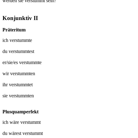
werden sie verstummt sein?
Konjunktiv II
Präteritum
ich
verstummte
du
verstummtest
er/sie/es
verstummte
wir
verstummten
ihr
verstummtet
sie
verstummten
Plusquamperfekt
ich wäre
verstummt
du wärest
verstummt