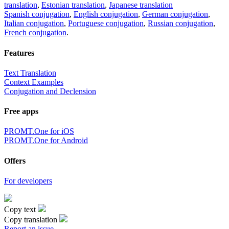
translation
,
Estonian translation
,
Japanese translation
Spanish conjugation
,
English conjugation
,
German conjugation
,
Italian conjugation
,
Portuguese conjugation
,
Russian conjugation
,
French conjugation
.
Features
Text Translation
Context Examples
Conjugation and Declension
Free apps
PROMT.One for iOS
PROMT.One for Android
Offers
For developers
Copy text
Copy translation
Report an issue