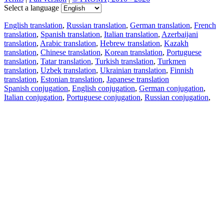
Select a language
English translation
,
Russian translation
,
German translation
,
French
translation
,
Spanish translation
,
Italian translation
,
Azerbaijani
translation
,
Arabic translation
,
Hebrew translation
,
Kazakh
translation
,
Chinese translation
,
Korean translation
,
Portuguese
translation
,
Tatar translation
,
Turkish translation
,
Turkmen
translation
,
Uzbek translation
,
Ukrainian translation
,
Finnish
translation
,
Estonian translation
,
Japanese translation
Spanish conjugation
,
English conjugation
,
German conjugation
,
Italian conjugation
,
Portuguese conjugation
,
Russian conjugation
,
French conjugation
.
Features
Text Translation
Context Examples
Conjugation and Declension
Free apps
PROMT.One for iOS
PROMT.One for Android