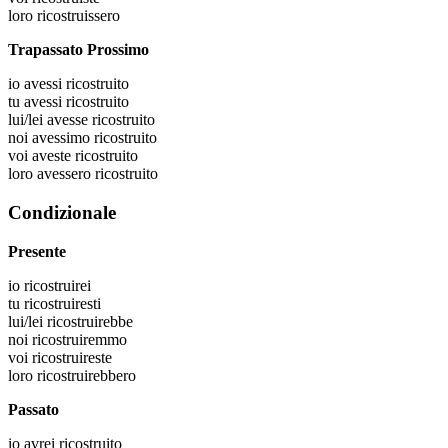
loro
ricostruissero
Trapassato Prossimo
io
avessi ricostruito
tu
avessi ricostruito
lui/lei
avesse ricostruito
noi
avessimo ricostruito
voi
aveste ricostruito
loro
avessero ricostruito
Condizionale
Presente
io
ricostruirei
tu
ricostruiresti
lui/lei
ricostruirebbe
noi
ricostruiremmo
voi
ricostruireste
loro
ricostruirebbero
Passato
io
avrei ricostruito