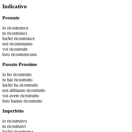
Indicativo
Presente
io
ricostruisco
tu
ricostruisci
lui/lei
ricostruisce
noi
ricostruiamo
voi
ricostruite
loro
ricostruiscono
Passato Prossimo
io
ho ricostruito
tu
hai ricostruito
lui/lei
ha ricostruito
noi
abbiamo ricostruito
voi
avete ricostruito
loro
hanno ricostruito
Imperfetto
io
ricostruivo
tu
ricostruivi
lui/lei
ricostruiva