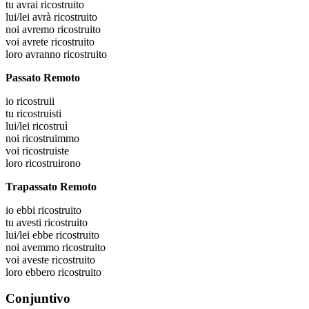
tu
avrai ricostruito
lui/lei
avrà ricostruito
noi
avremo ricostruito
voi
avrete ricostruito
loro
avranno ricostruito
Passato Remoto
io
ricostruii
tu
ricostruisti
lui/lei
ricostruì
noi
ricostruimmo
voi
ricostruiste
loro
ricostruirono
Trapassato Remoto
io
ebbi ricostruito
tu
avesti ricostruito
lui/lei
ebbe ricostruito
noi
avemmo ricostruito
voi
aveste ricostruito
loro
ebbero ricostruito
Conjuntivo