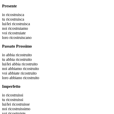
Presente
io
ricostruisca
tu
ricostruisca
lui/lei
ricostruisca
noi
ricostruiamo
voi
ricostruiate
loro
ricostruiscano
Passato Prossimo
io
abbia ricostruito
tu
abbia ricostruito
lui/lei
abbia ricostruito
noi
abbiamo ricostruito
voi
abbiate ricostruito
loro
abbiano ricostruito
Imperfetto
io
ricostruissi
tu
ricostruissi
lui/lei
ricostruisse
noi
ricostruissimo
voi
ricostruiste