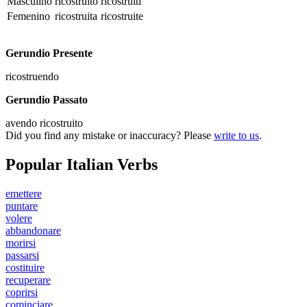
Masculino
ricostruito
ricostruiti
Femenino
ricostruita
ricostruite
Gerundio Presente
ricostruendo
Gerundio Passato
avendo ricostruito
Did you find any mistake or inaccuracy? Please
write to us
.
Popular Italian Verbs
emettere
puntare
volere
abbandonare
morirsi
passarsi
costituire
recuperare
coprirsi
cominciare