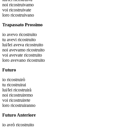
noi
ricostruivamo
voi
ricostruivate
loro
ricostruivano
Trapassato Prossimo
io
avevo ricostruito
tu
avevi ricostruito
lui/lei
aveva ricostruito
noi
avevamo ricostruito
voi
avevate ricostruito
loro
avevano ricostruito
Futuro
io
ricostruirò
tu
ricostruirai
lui/lei
ricostruirà
noi
ricostruiremo
voi
ricostruirete
loro
ricostruiranno
Futuro Anteriore
io
avrò ricostruito