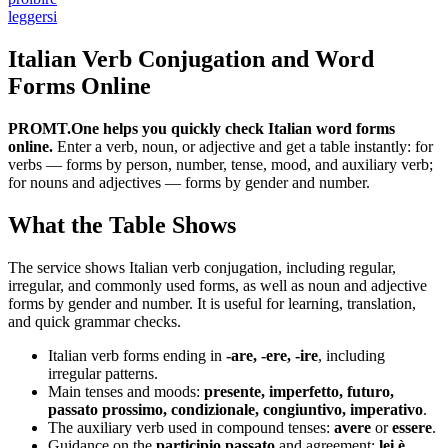
leggersi
Italian Verb Conjugation and Word
Forms Online
PROMT.One helps you quickly check Italian word forms
online.
Enter a verb, noun, or adjective and get a table instantly: for
verbs — forms by person, number, tense, mood, and auxiliary verb;
for nouns and adjectives — forms by gender and number.
What the Table Shows
The service shows Italian verb conjugation, including regular,
irregular, and commonly used forms, as well as noun and adjective
forms by gender and number. It is useful for learning, translation,
and quick grammar checks.
Italian verb forms ending in
-are, -ere, -ire
, including
irregular patterns.
Main tenses and moods:
presente, imperfetto, futuro,
passato prossimo, condizionale, congiuntivo, imperativo
.
The auxiliary verb used in compound tenses:
avere
or
essere
.
Guidance on the
participio passato
and agreement:
lei è