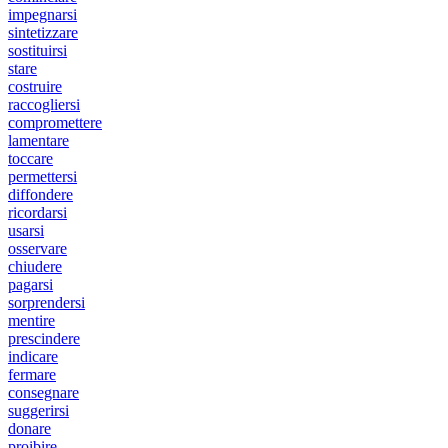
impegnarsi
sintetizzare
sostituirsi
stare
costruire
raccogliersi
compromettere
lamentare
toccare
permettersi
diffondere
ricordarsi
usarsi
osservare
chiudere
pagarsi
sorprendersi
mentire
prescindere
indicare
fermare
consegnare
suggerirsi
donare
proibire