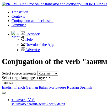
PROMT.
One
F
Translation
Contexts
Conjugation
and declension
Grammar
Feedback
Help
Download the App
Advertise
Conjugation of the verb "зани
Select source language
Select target language
English
French
German
Italian
Portuguese
Russian
Spanish
занимать,
Verb
занимаю / занимаешь / занимают