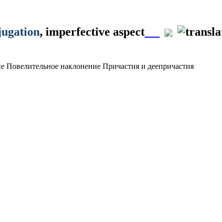
jugation
, imperfective aspect
ие
Повелительное наклонение
Причастия и деепричастия