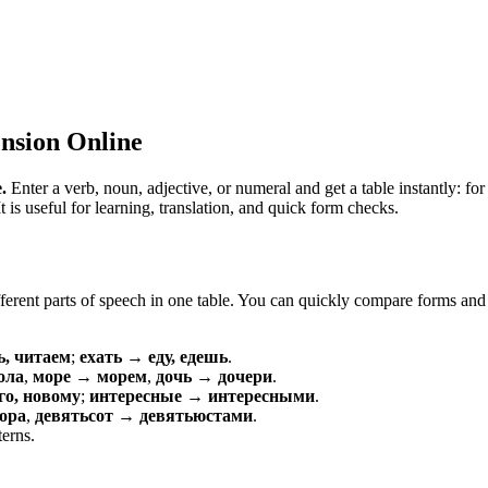
nsion Online
.
Enter a verb, noun, adjective, or numeral and get a table instantly: 
is useful for learning, translation, and quick form checks.
erent parts of speech in one table. You can quickly compare forms and c
ь, читаем
;
ехать → еду, едешь
.
ола
,
море → морем
,
дочь → дочери
.
о, новому
;
интересные → интересными
.
ора
,
девятьсот → девятьюстами
.
terns.