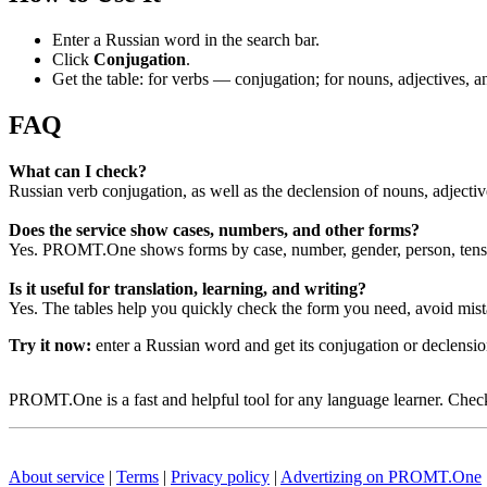
Enter a Russian word in the search bar.
Click
Conjugation
.
Get the table: for verbs — conjugation; for nouns, adjectives,
FAQ
What can I check?
Russian verb conjugation, as well as the declension of nouns, adjecti
Does the service show cases, numbers, and other forms?
Yes. PROMT.One shows forms by case, number, gender, person, tense
Is it useful for translation, learning, and writing?
Yes. The tables help you quickly check the form you need, avoid mist
Try it now:
enter a Russian word and get its conjugation or declens
PROMT.One is a fast and helpful tool for any language learner. Check 
About service
|
Terms
|
Privacy policy
|
Advertizing on PROMT.One