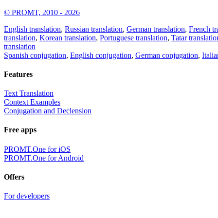
© PROMT, 2010 - 2026
English translation
,
Russian translation
,
German translation
,
French tr
translation
,
Korean translation
,
Portuguese translation
,
Tatar translatio
translation
Spanish conjugation
,
English conjugation
,
German conjugation
,
Itali
Features
Text Translation
Context Examples
Conjugation and Declension
Free apps
PROMT.One for iOS
PROMT.One for Android
Offers
For developers