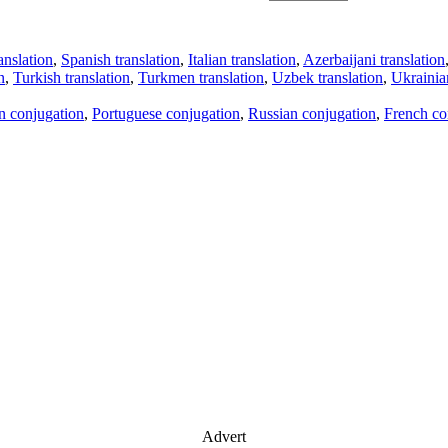
anslation
,
Spanish translation
,
Italian translation
,
Azerbaijani translation
n
,
Turkish translation
,
Turkmen translation
,
Uzbek translation
,
Ukrainian
an conjugation
,
Portuguese conjugation
,
Russian conjugation
,
French co
Advert