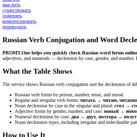
мыслить
существовать
поменять
компенсировать
переводить
Russian Verb Conjugation and Word Decle
PROMT.One helps you quickly check Russian word forms online
adjectives, and numerals — declension by case, gender, and number. It 
What the Table Shows
The service shows Russian verb conjugation and the declension of diff
Russian verb forms by person, number, tense, and mood.
Regular and irregular verb forms:
читать → читаю, читаеш
Noun declension by case in the singular and plural:
стол → ст
Adjective forms by gender, number, and case:
новый → новог
Numeral declension by case:
два → двух
,
полтора → полут
Noun declension types, including irregular and indeclinable pat
How to Use It