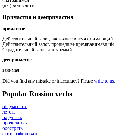
(вы) занимайте
Причастия и деепричастия
причастие
Действительный залог, настоящее время
занимающий
Действительный залог, прошедшее время
занимавший
Страдательный залог
занимаемый
деепричастие
занимая
Did you find any mistake or inaccuracy? Please
write to us
.
Popular Russian verbs
обдумывать
лететь
нарушать
проявляться
обострять
фотографировать