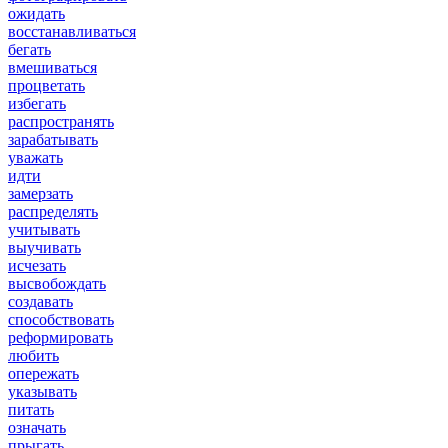
ожидать
восстанавливаться
бегать
вмешиваться
процветать
избегать
распространять
зарабатывать
уважать
идти
замерзать
распределять
учитывать
выучивать
исчезать
высвобождать
создавать
способствовать
реформировать
любить
опережать
указывать
питать
означать
прыгать