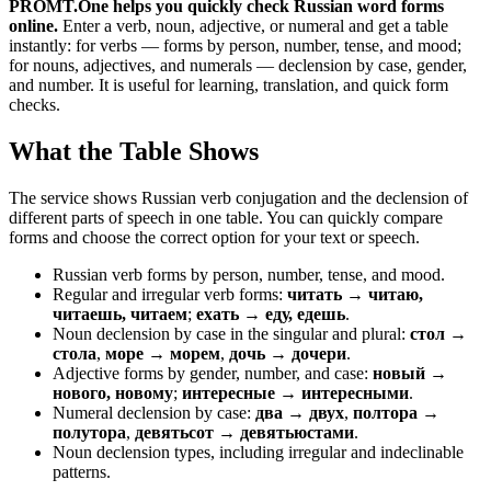
PROMT.One helps you quickly check Russian word forms
online.
Enter a verb, noun, adjective, or numeral and get a table
instantly: for verbs — forms by person, number, tense, and mood;
for nouns, adjectives, and numerals — declension by case, gender,
and number. It is useful for learning, translation, and quick form
checks.
What the Table Shows
The service shows Russian verb conjugation and the declension of
different parts of speech in one table. You can quickly compare
forms and choose the correct option for your text or speech.
Russian verb forms by person, number, tense, and mood.
Regular and irregular verb forms:
читать → читаю,
читаешь, читаем
;
ехать → еду, едешь
.
Noun declension by case in the singular and plural:
стол →
стола
,
море → морем
,
дочь → дочери
.
Adjective forms by gender, number, and case:
новый →
нового, новому
;
интересные → интересными
.
Numeral declension by case:
два → двух
,
полтора →
полутора
,
девятьсот → девятьюстами
.
Noun declension types, including irregular and indeclinable
patterns.