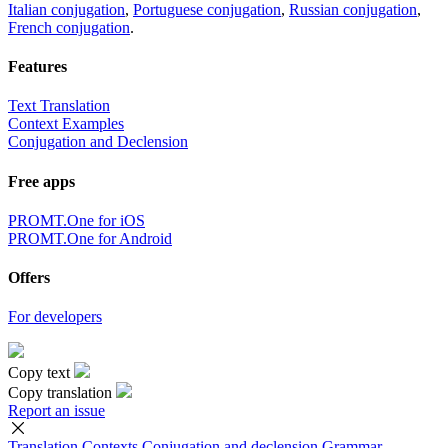
Italian conjugation
,
Portuguese conjugation
,
Russian conjugation
,
French conjugation
.
Features
Text Translation
Context Examples
Conjugation and Declension
Free apps
PROMT.One for iOS
PROMT.One for Android
Offers
For developers
Copy text
Copy translation
Report an issue
Translation
Contexts
Conjugation
and declension
Grammar