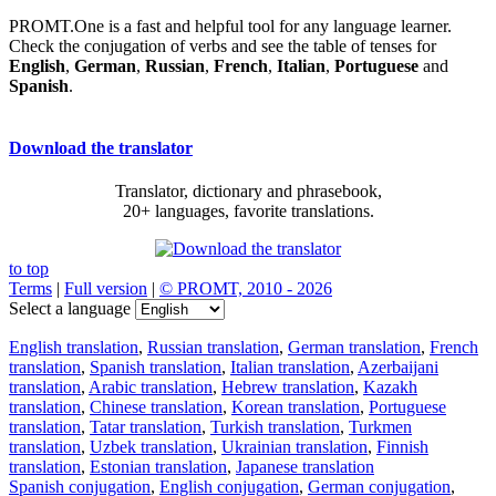
PROMT.One is a fast and helpful tool for any language learner.
Check the conjugation of verbs and see the table of tenses for
English
,
German
,
Russian
,
French
,
Italian
,
Portuguese
and
Spanish
.
Download the translator
Translator, dictionary and phrasebook,
20+ languages, favorite translations.
to top
Terms
|
Full version
|
© PROMT, 2010 - 2026
Select a language
English translation
,
Russian translation
,
German translation
,
French
translation
,
Spanish translation
,
Italian translation
,
Azerbaijani
translation
,
Arabic translation
,
Hebrew translation
,
Kazakh
translation
,
Chinese translation
,
Korean translation
,
Portuguese
translation
,
Tatar translation
,
Turkish translation
,
Turkmen
translation
,
Uzbek translation
,
Ukrainian translation
,
Finnish
translation
,
Estonian translation
,
Japanese translation
Spanish conjugation
,
English conjugation
,
German conjugation
,