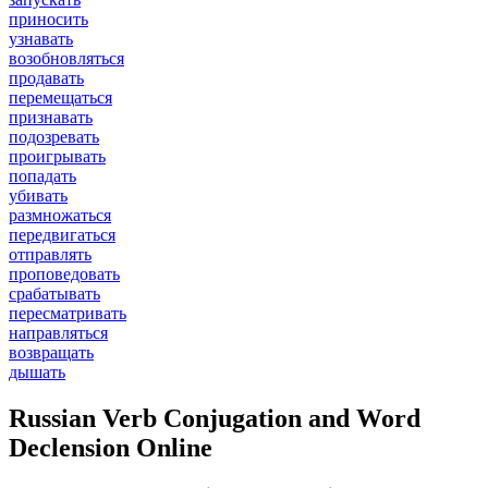
приносить
узнавать
возобновляться
продавать
перемещаться
признавать
подозревать
проигрывать
попадать
убивать
размножаться
передвигаться
отправлять
проповедовать
срабатывать
пересматривать
направляться
возвращать
дышать
Russian Verb Conjugation and Word
Declension Online