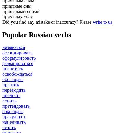
приятным снам
приятные сны
приятными снами
приятных снах
Did you find any mistake or inaccuracy? Please
write to us
.
Popular Russian verbs
называться
ассоциировать
сформулировать
формироваться
посчитать
освобождаться
обогащать
прыгать
переводить
прочесть
ловить
претендовать
сокращать
прекращать
нацеливать
читать
запускать