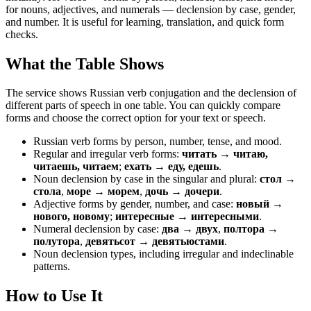
for nouns, adjectives, and numerals — declension by case, gender,
and number. It is useful for learning, translation, and quick form
checks.
What the Table Shows
The service shows Russian verb conjugation and the declension of
different parts of speech in one table. You can quickly compare
forms and choose the correct option for your text or speech.
Russian verb forms by person, number, tense, and mood.
Regular and irregular verb forms:
читать → читаю,
читаешь, читаем
;
ехать → еду, едешь
.
Noun declension by case in the singular and plural:
стол →
стола
,
море → морем
,
дочь → дочери
.
Adjective forms by gender, number, and case:
новый →
нового, новому
;
интересные → интересными
.
Numeral declension by case:
два → двух
,
полтора →
полутора
,
девятьсот → девятьюстами
.
Noun declension types, including irregular and indeclinable
patterns.
How to Use It