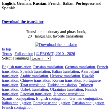
English
,
German
,
Russian
,
French
,
Italian
,
Portuguese
and
Spanish
.
Download the translator
Translator, dictionary and phrasebook,
20+ languages, favorite translations.
to top
Terms
|
Full version
|
© PROMT, 2010 - 2026
Select a language
English translation
,
Russian translation
,
German translation
,
French
translation
,
Spanish translation
,
Italian translation
,
Azerbaijani
translation
,
Arabic translation
,
Hebrew translation
,
Kazakh
translation
,
Chinese translation
,
Korean translation
,
Portuguese
translation
,
Tatar translation
,
Turkish translation
,
Turkmen
translation
,
Uzbek translation
,
Ukrainian translation
,
Finnish
translation
,
Estonian translation
,
Japanese translation
Spanish conjugation
,
English conjugation
,
German conjugation
,
Italian conjugation
,
Portuguese conjugation
,
Russian conjugation
,
French conjugation
.