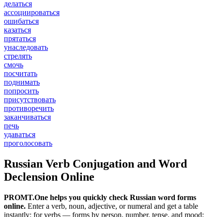
делаться
ассоциироваться
ошибаться
казаться
прятаться
унаследовать
стрелять
смочь
посчитать
поднимать
попросить
присутствовать
противоречить
заканчиваться
печь
удаваться
проголосовать
Russian Verb Conjugation and Word
Declension Online
PROMT.One helps you quickly check Russian word forms
online.
Enter a verb, noun, adjective, or numeral and get a table
instantly: for verbs — forms by person, number, tense, and mood;