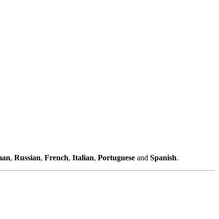
man
,
Russian
,
French
,
Italian
,
Portuguese
and
Spanish
.