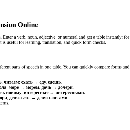
nsion Online
.
Enter a verb, noun, adjective, or numeral and get a table instantly: 
is useful for learning, translation, and quick form checks.
erent parts of speech in one table. You can quickly compare forms and c
ь, читаем
;
ехать → еду, едешь
.
ола
,
море → морем
,
дочь → дочери
.
о, новому
;
интересные → интересными
.
ора
,
девятьсот → девятьюстами
.
terns.