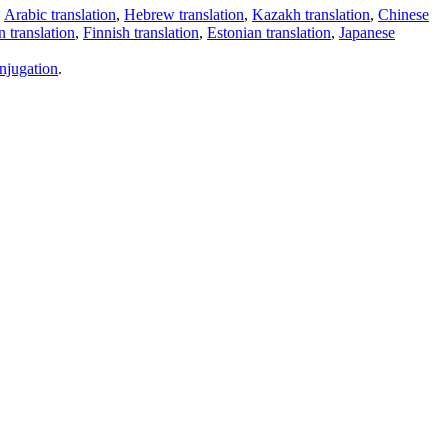
,
Arabic translation
,
Hebrew translation
,
Kazakh translation
,
Chinese
 translation
,
Finnish translation
,
Estonian translation
,
Japanese
njugation
.