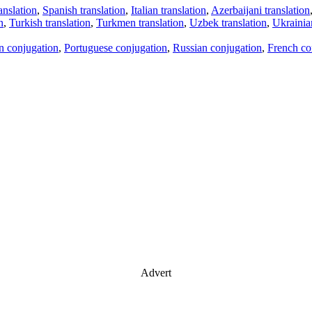
anslation
,
Spanish translation
,
Italian translation
,
Azerbaijani translation
n
,
Turkish translation
,
Turkmen translation
,
Uzbek translation
,
Ukrainian
an conjugation
,
Portuguese conjugation
,
Russian conjugation
,
French co
Advert