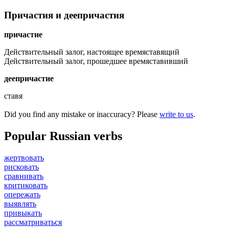
Причастия и деепричастия
причастие
Действительный залог, настоящее время
ставящий
Действительный залог, прошедшее время
ставивший
деепричастие
ставя
Did you find any mistake or inaccuracy? Please
write to us
.
Popular Russian verbs
жертвовать
рисковать
сравнивать
критиковать
опережать
выявлять
привыкать
рассматриваться