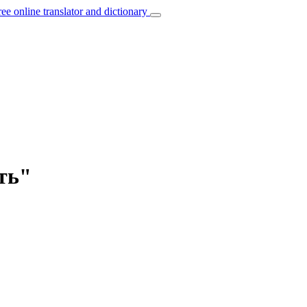
ree online translator and dictionary
ить"