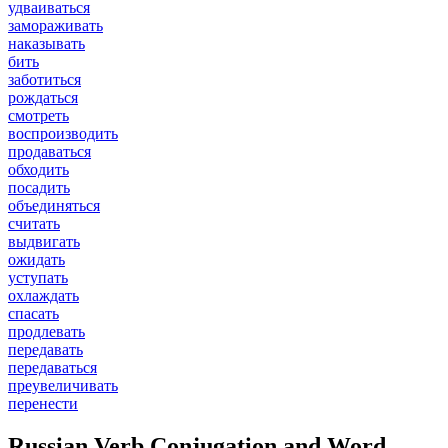
удваиваться
замораживать
наказывать
бить
заботиться
рождаться
смотреть
воспроизводить
продаваться
обходить
посадить
объединяться
считать
выдвигать
ожидать
уступать
охлаждать
спасать
продлевать
передавать
передаваться
преувеличивать
перенести
Russian Verb Conjugation and Word