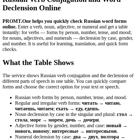
Declension Online
PROMT.One helps you quickly check Russian word forms
online.
Enter a verb, noun, adjective, or numeral and get a table
instantly: for verbs — forms by person, number, tense, and mood;
for nouns, adjectives, and numerals — declension by case, gender,
and number. It is useful for learning, translation, and quick form
checks.
What the Table Shows
The service shows Russian verb conjugation and the declension of
different parts of speech in one table. You can quickly compare
forms and choose the correct option for your text or speech.
Russian verb forms by person, number, tense, and mood.
Regular and irregular verb forms:
читать → читаю,
читаешь, читаем
;
ехать → еду, едешь
.
Noun declension by case in the singular and plural:
стол →
стола
,
море → морем
,
дочь → дочери
.
Adjective forms by gender, number, and case:
новый →
нового, новому
;
интересные → интересными
.
Numeral declension by case:
два → двух
,
полтора →