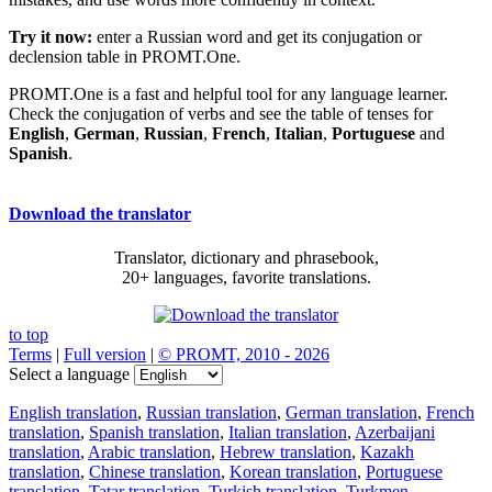
Try it now:
enter a Russian word and get its conjugation or
declension table in PROMT.One.
PROMT.One is a fast and helpful tool for any language learner.
Check the conjugation of verbs and see the table of tenses for
English
,
German
,
Russian
,
French
,
Italian
,
Portuguese
and
Spanish
.
Download the translator
Translator, dictionary and phrasebook,
20+ languages, favorite translations.
to top
Terms
|
Full version
|
© PROMT, 2010 - 2026
Select a language
English translation
,
Russian translation
,
German translation
,
French
translation
,
Spanish translation
,
Italian translation
,
Azerbaijani
translation
,
Arabic translation
,
Hebrew translation
,
Kazakh
translation
,
Chinese translation
,
Korean translation
,
Portuguese
translation
,
Tatar translation
,
Turkish translation
,
Turkmen