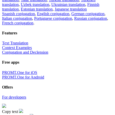
translation
,
Uzbek translation
,
Ukrainian translation
,
Finnish
translation
,
Estonian translation
,
Japanese translation
Spanish conjugation
,
English conjugation
,
German conjugation
,
Italian conjugation
,
Portuguese conjugation
,
Russian conjugation
,
French conjugation
.
Features
Text Translation
Context Examples
Conjugation and Declension
Free apps
PROMT.One for iOS
PROMT.One for Android
Offers
For developers
Copy text