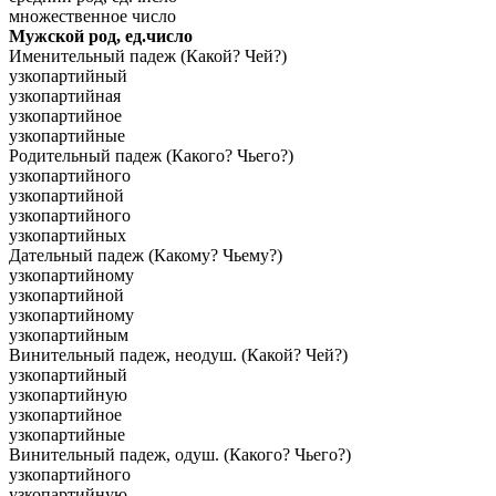
множественное число
Мужской род, ед.число
Именительный падеж (Какой? Чей?)
узкопартийный
узкопартийная
узкопартийное
узкопартийные
Родительный падеж (Какого? Чьего?)
узкопартийного
узкопартийной
узкопартийного
узкопартийных
Дательный падеж (Какому? Чьему?)
узкопартийному
узкопартийной
узкопартийному
узкопартийным
Винительный падеж, неодуш. (Какой? Чей?)
узкопартийный
узкопартийную
узкопартийное
узкопартийные
Винительный падеж, одуш. (Какого? Чьего?)
узкопартийного
узкопартийную