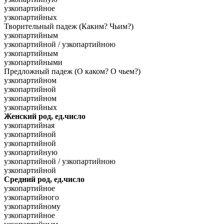
узкопартийное
узкопартийных
Творительный падеж (Каким? Чьим?)
узкопартийным
узкопартийной / узкопартийною
узкопартийным
узкопартийными
Предложный падеж (О каком? О чьем?)
узкопартийном
узкопартийной
узкопартийном
узкопартийных
Женский род, ед.число
узкопартийная
узкопартийной
узкопартийной
узкопартийную
узкопартийной / узкопартийною
узкопартийной
Средний род, ед.число
узкопартийное
узкопартийного
узкопартийному
узкопартийное