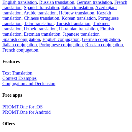
English translation
,
Russian translation
,
German translation
,
French
translation
,
Spanish translation
,
Italian translation
,
Azerbaijani
translation
,
Arabic translation
,
Hebrew translation
,
Kazakh
translation
,
Chinese translation
,
Korean translation
,
Portuguese
translation
,
Tatar translation
,
Turkish translation
,
Turkmen
translation
,
Uzbek translation
,
Ukrainian translation
,
Finnish
translation
,
Estonian translation
,
Japanese translation
Spanish conjugation
,
English conjugation
,
German conjugation
,
Italian conjugation
,
Portuguese conjugation
,
Russian conjugation
,
French conjugation
.
Features
Text Translation
Context Examples
Conjugation and Declension
Free apps
PROMT.One for iOS
PROMT.One for Android
Offers