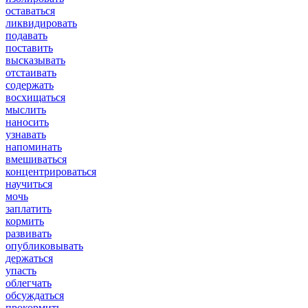
оставаться
ликвидировать
подавать
поставить
высказывать
отстаивать
содержать
восхищаться
мыслить
наносить
узнавать
напоминать
вмешиваться
концентрироваться
научиться
мочь
заплатить
кормить
развивать
опубликовывать
держаться
упасть
облегчать
обсуждаться
прокормить