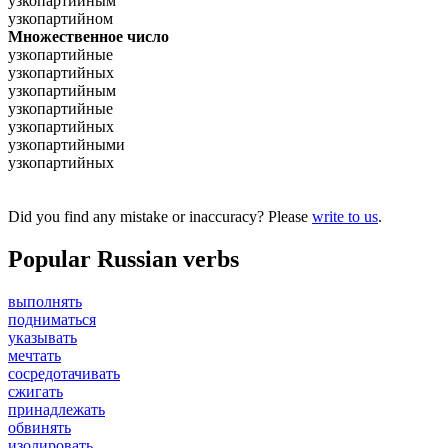
узкопартийным
узкопартийном
Множественное число
узкопартийные
узкопартийных
узкопартийным
узкопартийные
узкопартийных
узкопартийными
узкопартийных
Did you find any mistake or inaccuracy? Please
write to us
.
Popular Russian verbs
выполнять
подниматься
указывать
мечтать
сосредотачивать
сжигать
принадлежать
обвинять
изолировать