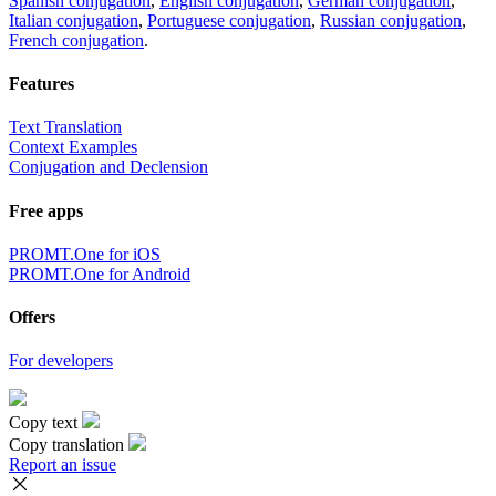
Spanish conjugation
,
English conjugation
,
German conjugation
,
Italian conjugation
,
Portuguese conjugation
,
Russian conjugation
,
French conjugation
.
Features
Text Translation
Context Examples
Conjugation and Declension
Free apps
PROMT.One for iOS
PROMT.One for Android
Offers
For developers
Copy text
Copy translation
Report an issue