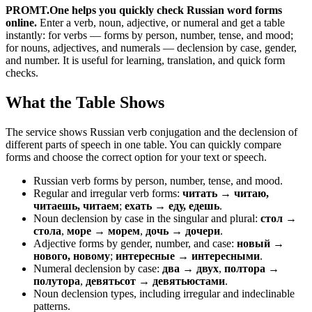
PROMT.One helps you quickly check Russian word forms
online.
Enter a verb, noun, adjective, or numeral and get a table
instantly: for verbs — forms by person, number, tense, and mood;
for nouns, adjectives, and numerals — declension by case, gender,
and number. It is useful for learning, translation, and quick form
checks.
What the Table Shows
The service shows Russian verb conjugation and the declension of
different parts of speech in one table. You can quickly compare
forms and choose the correct option for your text or speech.
Russian verb forms by person, number, tense, and mood.
Regular and irregular verb forms:
читать → читаю,
читаешь, читаем
;
ехать → еду, едешь
.
Noun declension by case in the singular and plural:
стол →
стола
,
море → морем
,
дочь → дочери
.
Adjective forms by gender, number, and case:
новый →
нового, новому
;
интересные → интересными
.
Numeral declension by case:
два → двух
,
полтора →
полутора
,
девятьсот → девятьюстами
.
Noun declension types, including irregular and indeclinable
patterns.