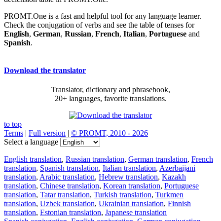
PROMT.One is a fast and helpful tool for any language learner.
Check the conjugation of verbs and see the table of tenses for
English
,
German
,
Russian
,
French
,
Italian
,
Portuguese
and
Spanish
.
Download the translator
Translator, dictionary and phrasebook,
20+ languages, favorite translations.
to top
Terms
|
Full version
|
© PROMT, 2010 - 2026
Select a language
English translation
,
Russian translation
,
German translation
,
French
translation
,
Spanish translation
,
Italian translation
,
Azerbaijani
translation
,
Arabic translation
,
Hebrew translation
,
Kazakh
translation
,
Chinese translation
,
Korean translation
,
Portuguese
translation
,
Tatar translation
,
Turkish translation
,
Turkmen
translation
,
Uzbek translation
,
Ukrainian translation
,
Finnish
translation
,
Estonian translation
,
Japanese translation