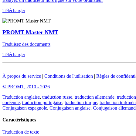
Essayez un traducteur hors ligne sur votre ordinateur
Télécharger
PROMT Master NMT
Traduisez des documents
Télécharger
À propos du service
|
Conditions de l'utilisation
|
Règles de confidentia
© PROMT, 2010 - 2026
Traduction anglaise
,
traduction russe
,
traduction allemande
,
traduction
coréenne
,
traduction portugaise
,
traduction turque
,
traduction turkmèn
Conjugaison espagnole
,
Conjugaison anglaise
,
Conjugaison allemand
Caractéristiques
Traduction de texte