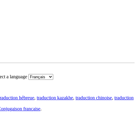
ect a language
traduction hébreue
,
traduction kazakhe
,
traduction chinoise
,
traduction
onjugaison française
.