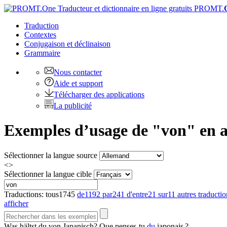
PROMT.
Traduction
Contextes
Conjugaison
et déclinaison
Grammaire
Nous contacter
Aide et support
Télécharger des applications
La publicité
Exemples d’usage de "von" en a
Sélectionner la langue source
<>
Sélectionner la langue cible
Traductions:
tous
1745
de
1192
par
241
d'entre
21
sur
11
autres traductio
afficher
Was hältst du
von
Japanisch?
Que penses-tu
du
japonais ?