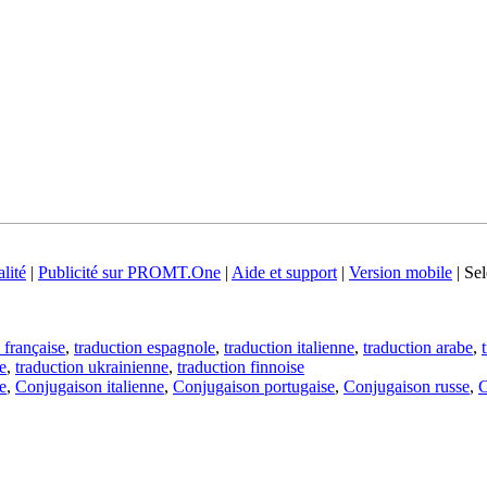
lité
|
Publicité sur PROMT.One
|
Aide et support
|
Version mobile
|
Sel
 française
,
traduction espagnole
,
traduction italienne
,
traduction arabe
,
e
,
traduction ukrainienne
,
traduction finnoise
e
,
Conjugaison italienne
,
Conjugaison portugaise
,
Conjugaison russe
,
C