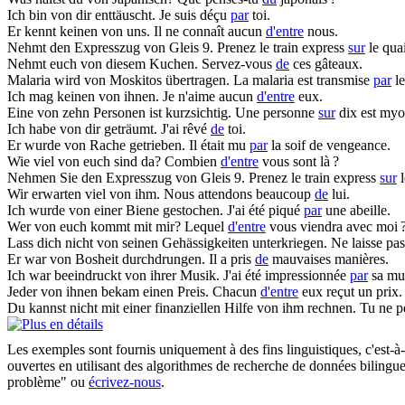
Ich bin
von
dir enttäuscht.
Je suis déçu
par
toi.
Er kennt keinen
von
uns.
Il ne connaît aucun
d'entre
nous.
Nehmt den Expresszug
von
Gleis 9.
Prenez le train express
sur
le qua
Nehmt euch
von
diesem Kuchen.
Servez-vous
de
ces gâteaux.
Malaria wird
von
Moskitos übertragen.
La malaria est transmise
par
le
Ich mag keinen
von
ihnen.
Je n'aime aucun
d'entre
eux.
Eine
von
zehn Personen ist kurzsichtig.
Une personne
sur
dix est myo
Ich habe
von
dir geträumt.
J'ai rêvé
de
toi.
Er wurde
von
Rache getrieben.
Il était mu
par
la soif de vengeance.
Wie viel
von
euch sind da?
Combien
d'entre
vous sont là ?
Nehmen Sie den Expresszug
von
Gleis 9.
Prenez le train express
sur
l
Wir erwarten viel
von
ihm.
Nous attendons beaucoup
de
lui.
Ich wurde
von
einer Biene gestochen.
J'ai été piqué
par
une abeille.
Wer
von
euch kommt mit mir?
Lequel
d'entre
vous viendra avec moi 
Lass dich nicht
von
seinen Gehässigkeiten unterkriegen.
Ne laisse pa
Er war
von
Bosheit durchdrungen.
Il a pris
de
mauvaises manières.
Ich war beeindruckt
von
ihrer Musik.
J'ai été impressionnée
par
sa mu
Jeder
von
ihnen bekam einen Preis.
Chacun
d'entre
eux reçut un prix.
Du kannst nicht mit einer finanziellen Hilfe
von
ihm rechnen.
Tu ne p
Les exemples sont fournis uniquement à des fins linguistiques, c'est-à-
ouvertes en utilisant des algorithmes de recherche de données bilingues
problème" ou
écrivez-nous
.