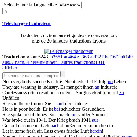
Sélectionner la langue cible
Télécharger traducteur
Traducteur, dictionnaire et guides de conversation,
plus de 20 langues, traductions favoris
Traductions:
tous
6243
in
3651
an
464
zu
363
auf
327
bei
167
mit
149
aus
67
nach
34
herein
9
hinein
1
autres traductions
1011
afficher
Not everybody succeeds
in
life.
Nicht jeder hat Erfolg
im
Leben.
They are wanting
in
industry.
Es mangelt ihnen
an
Industrie.
Carelessness often result
in
accidents.
Sorglosigkeit führt oft
zu
Unfällen.
She's
in
the restroom.
Sie ist
auf
der Toilette.
He is
in
poor health.
Er ist
bei
schlechter Gesundheit.
She spoke
in
soft tones.
Sie sprach
mit
sanfter Stimme.
War broke out
in
1941.
Der Krieg brach 1941
aus
.
Get out or come
in
.
Geh
nach
draußen oder komm herein.
Let
in
some fresh air.
Lass etwas frische Luft
herein
!
You put far too much pepper
in
it.
Du hast viel zuviel Pfeffer
hinein