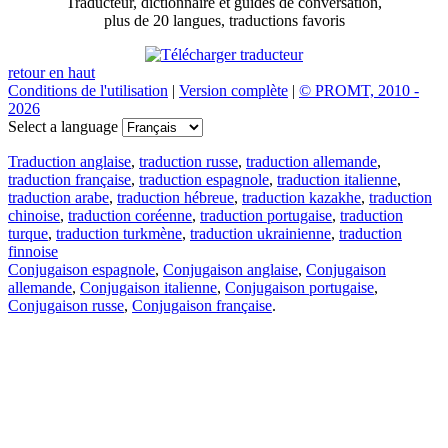
Traducteur, dictionnaire et guides de conversation,
plus de 20 langues, traductions favoris
retour en haut
Conditions de l'utilisation
|
Version complète
|
© PROMT, 2010 -
2026
Select a language
Traduction anglaise
,
traduction russe
,
traduction allemande
,
traduction française
,
traduction espagnole
,
traduction italienne
,
traduction arabe
,
traduction hébreue
,
traduction kazakhe
,
traduction
chinoise
,
traduction coréenne
,
traduction portugaise
,
traduction
turque
,
traduction turkmène
,
traduction ukrainienne
,
traduction
finnoise
Conjugaison espagnole
,
Conjugaison anglaise
,
Conjugaison
allemande
,
Conjugaison italienne
,
Conjugaison portugaise
,
Conjugaison russe
,
Conjugaison française
.
Caractéristiques
Traduction de texte
Exemples de contexte
Conjugaison et déclinaison