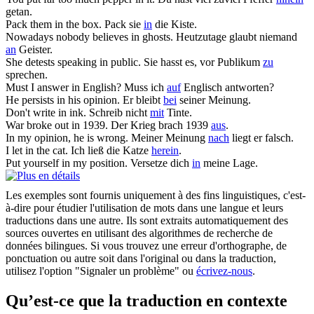
getan.
Pack them
in
the box.
Pack sie
in
die Kiste.
Nowadays nobody believes
in
ghosts.
Heutzutage glaubt niemand
an
Geister.
She detests speaking
in
public.
Sie hasst es, vor Publikum
zu
sprechen.
Must I answer
in
English?
Muss ich
auf
Englisch antworten?
He persists
in
his opinion.
Er bleibt
bei
seiner Meinung.
Don't write
in
ink.
Schreib nicht
mit
Tinte.
War broke out
in
1939.
Der Krieg brach 1939
aus
.
In
my opinion, he is wrong.
Meiner Meinung
nach
liegt er falsch.
I let
in
the cat.
Ich ließ die Katze
herein
.
Put yourself
in
my position.
Versetze dich
in
meine Lage.
Les exemples sont fournis uniquement à des fins linguistiques, c'est-
à-dire pour étudier l'utilisation de mots dans une langue et leurs
traductions dans une autre. Ils sont extraits automatiquement des
sources ouvertes en utilisant des algorithmes de recherche de
données bilingues. Si vous trouvez une erreur d'orthographe, de
ponctuation ou autre soit dans l'original ou dans la traduction,
utilisez l'option "Signaler un problème" ou
écrivez-nous
.
Qu’est-ce que la traduction en contexte