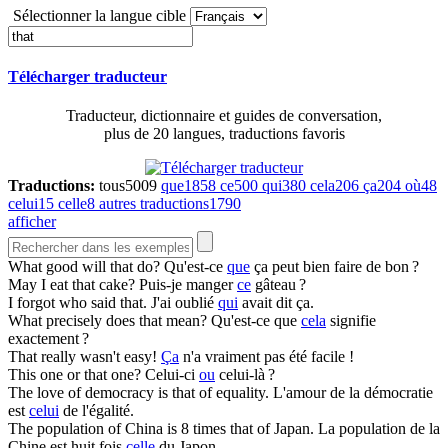
Sélectionner la langue cible
Télécharger traducteur
Traducteur, dictionnaire et guides de conversation,
plus de 20 langues, traductions favoris
Traductions:
tous
5009
que
1858
ce
500
qui
380
cela
206
ça
204
où
48
celui
15
celle
8
autres traductions
1790
afficher
What good will
that
do?
Qu'est-ce
que
ça peut bien faire de bon ?
May I eat
that
cake?
Puis-je manger
ce
gâteau ?
I forgot who said
that
.
J'ai oublié
qui
avait dit ça.
What precisely does
that
mean?
Qu'est-ce que
cela
signifie
exactement ?
That
really wasn't easy!
Ça
n'a vraiment pas été facile !
This one or
that
one?
Celui-ci
ou
celui-là ?
The love of democracy is
that
of equality.
L'amour de la démocratie
est
celui
de l'égalité.
The population of China is 8 times
that
of Japan.
La population de la
Chine est huit fois
celle
du Japon.