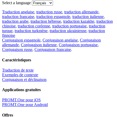
Select a language
Traduction anglaise
,
traduction russe
,
traduction allemande
,
traduction française
,
traduction espagnole
,
traduction italienne
,
traduction arabe
,
traduction hébreue
,
traduction kazakhe
,
traduction
chinoise
,
traduction coréenne
,
traduction portugaise
,
traduction
turque
,
traduction turkmène
,
traduction ukrainienne
,
traduction
finnoise
Conjugaison espagnole
,
Conjugaison anglaise
,
Conjugaison
allemande
,
Conjugaison italienne
,
Conjugaison portugaise
,
Conjugaison russe
,
Conjugaison française
.
Caractéristiques
Traduction de texte
Exemples de contexte
Conjugaison et déclinaison
Applications gratuites
PROMT.One pour iOS
PROMT.One pour Android
Offres