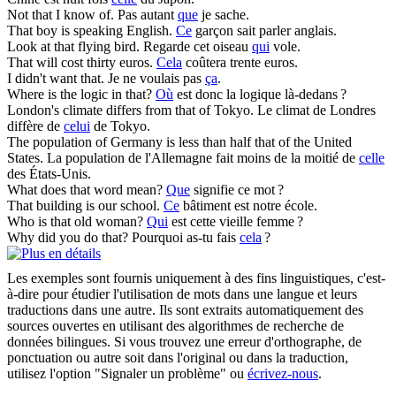
Not
that
I know of.
Pas autant
que
je sache.
That
boy is speaking English.
Ce
garçon sait parler anglais.
Look at
that
flying bird.
Regarde cet oiseau
qui
vole.
That
will cost thirty euros.
Cela
coûtera trente euros.
I didn't want
that
.
Je ne voulais pas
ça
.
Where is the logic in
that
?
Où
est donc la logique là-dedans ?
London's climate differs from
that
of Tokyo.
Le climat de Londres
diffère de
celui
de Tokyo.
The population of Germany is less than half
that
of the United
States.
La population de l'Allemagne fait moins de la moitié de
celle
des États-Unis.
What does
that
word mean?
Que
signifie ce mot ?
That
building is our school.
Ce
bâtiment est notre école.
Who is
that
old woman?
Qui
est cette vieille femme ?
Why did you do
that
?
Pourquoi as-tu fais
cela
?
Les exemples sont fournis uniquement à des fins linguistiques, c'est-
à-dire pour étudier l'utilisation de mots dans une langue et leurs
traductions dans une autre. Ils sont extraits automatiquement des
sources ouvertes en utilisant des algorithmes de recherche de
données bilingues. Si vous trouvez une erreur d'orthographe, de
ponctuation ou autre soit dans l'original ou dans la traduction,
utilisez l'option "Signaler un problème" ou
écrivez-nous
.