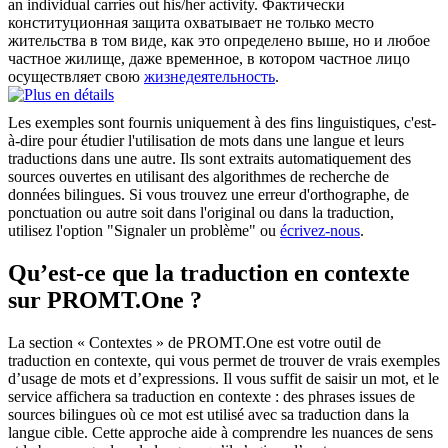
an individual carries out his/her
activity
.
Фактически
конституционная защита охватывает не только место
жительства в том виде, как это определено выше, но и любое
частное жилище, даже временное, в котором частное лицо
осуществляет свою
жизнедеятельность
.
Les exemples sont fournis uniquement à des fins linguistiques, c'est-
à-dire pour étudier l'utilisation de mots dans une langue et leurs
traductions dans une autre. Ils sont extraits automatiquement des
sources ouvertes en utilisant des algorithmes de recherche de
données bilingues. Si vous trouvez une erreur d'orthographe, de
ponctuation ou autre soit dans l'original ou dans la traduction,
utilisez l'option "Signaler un problème" ou
écrivez-nous
.
Qu’est-ce que la traduction en contexte
sur PROMT.One ?
La section « Contextes » de PROMT.One est votre outil de
traduction en contexte, qui vous permet de trouver de vrais exemples
d’usage de mots et d’expressions. Il vous suffit de saisir un mot, et le
service affichera sa traduction en contexte : des phrases issues de
sources bilingues où ce mot est utilisé avec sa traduction dans la
langue cible. Cette approche aide à comprendre les nuances de sens