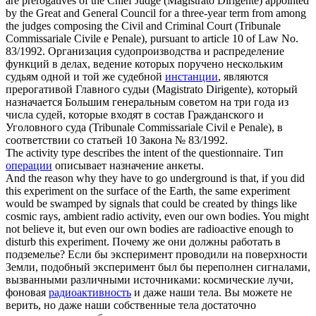
are prerogatives of the Chief Judge (Magistrato Dirigente) appointed
by the Great and General Council for a three-year term from among
the judges composing the Civil and Criminal Court (Tribunale
Commissariale Civile e Penale), pursuant to article 10 of Law No.
83/1992.
Организация судопроизводства и распределение
функций в делах, ведение которых поручено нескольким
судьям одной и той же судебной
инстанции
, являются
прерогативой Главного судьи (Magistrato Dirigente), который
назначается Большим генеральным советом на три года из
числа судей, которые входят в состав Гражданского и
Уголовного суда (Tribunale Commissariale Civil e Penale), в
соответствии со статьей 10 Закона № 83/1992.
The
activity
type describes the intent of the questionnaire.
Тип
операции
описывает назначение анкеты.
And the reason why they have to go underground is that, if you did
this experiment on the surface of the Earth, the same experiment
would be swamped by signals that could be created by things like
cosmic rays, ambient radio
activity
, even our own bodies. You might
not believe it, but even our own bodies are radioactive enough to
disturb this experiment.
Почему же они должны работать в
подземелье? Если бы эксперимент проводили на поверхности
Земли, подобный эксперимент был бы переполнен сигналами,
вызванными различными источниками: космические лучи,
фоновая
радиоактивность
и даже наши тела. Вы можете не
верить, но даже наши собственные тела достаточно