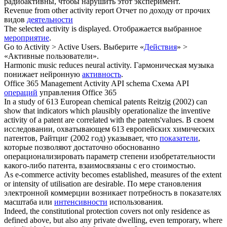
радиоактивны, чтобы нарушить этот эксперимент.
Revenue from other
activity
report
Отчет по доходу от прочих
видов
деятельности
The selected
activity
is displayed.
Отображается выбранное
мероприятие
.
Go to
Activity
> Active Users.
Выберите «
Действия
» >
«Активные пользователи».
Harmonic music reduces neural
activity
.
Гармоническая музыка
понижает нейронную
активность
.
Office 365 Management
Activity
API schema
Схема API
операций
управления Office 365
In a study of 613 European chemical patents Reitzig (2002) can
show that indicators which plausibly operationalize the inventive
activity
of a patent are correlated with the patents'values.
В своем
исследовании, охватывающем 613 европейских химических
патентов, Райтциг (2002 год) указывает, что
показатели
,
которые позволяют достаточно обоснованно
операционализировать параметр степени изобретательности
какого-либо патента, взаимосвязаны с его стоимостью.
As e-commerce
activity
becomes established, measures of the extent
or intensity of utilisation are desirable.
По мере становления
электронной коммерции возникает потребность в показателях
масштаба или
интенсивности
использования.
Indeed, the constitutional protection covers not only residence as
defined above, but also any private dwelling, even temporary, where