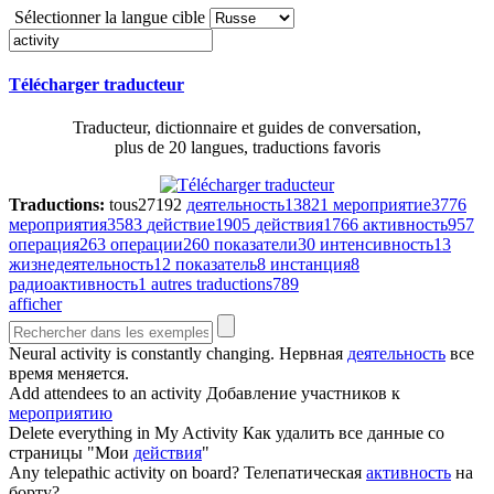
Sélectionner la langue cible
Télécharger traducteur
Traducteur, dictionnaire et guides de conversation,
plus de 20 langues, traductions favoris
Traductions:
tous
27192
деятельность
13821
мероприятие
3776
мероприятия
3583
действие
1905
действия
1766
активность
957
операция
263
операции
260
показатели
30
интенсивность
13
жизнедеятельность
12
показатель
8
инстанция
8
радиоактивность
1
autres traductions
789
afficher
Neural
activity
is constantly changing.
Нервная
деятельность
все
время меняется.
Add attendees to an
activity
Добавление участников к
мероприятию
Delete everything in My
Activity
Как удалить все данные со
страницы "Мои
действия
"
Any telepathic
activity
on board?
Телепатическая
активность
на
борту?