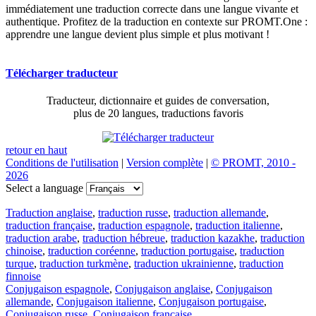
immédiatement une traduction correcte dans une langue vivante et
authentique. Profitez de la traduction en contexte sur PROMT.One :
apprendre une langue devient plus simple et plus motivant !
Télécharger traducteur
Traducteur, dictionnaire et guides de conversation,
plus de 20 langues, traductions favoris
retour en haut
Conditions de l'utilisation
|
Version complète
|
© PROMT, 2010 -
2026
Select a language
Traduction anglaise
,
traduction russe
,
traduction allemande
,
traduction française
,
traduction espagnole
,
traduction italienne
,
traduction arabe
,
traduction hébreue
,
traduction kazakhe
,
traduction
chinoise
,
traduction coréenne
,
traduction portugaise
,
traduction
turque
,
traduction turkmène
,
traduction ukrainienne
,
traduction
finnoise
Conjugaison espagnole
,
Conjugaison anglaise
,
Conjugaison
allemande
,
Conjugaison italienne
,
Conjugaison portugaise
,
Conjugaison russe
,
Conjugaison française
.