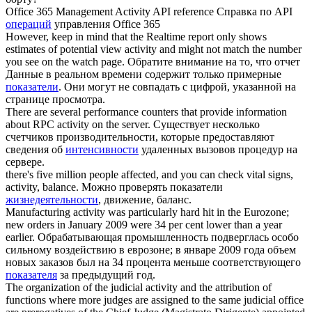
Office 365 Management
Activity
API reference
Справка по API
операций
управления Office 365
However, keep in mind that the Realtime report only shows
estimates of potential view
activity
and might not match the number
you see on the watch page.
Обратите внимание на то, что отчет
Данные в реальном времени содержит только примерные
показатели
. Они могут не совпадать с цифрой, указанной на
странице просмотра.
There are several performance counters that provide information
about RPC
activity
on the server.
Существует несколько
счетчиков производительности, которые предоставляют
сведения об
интенсивности
удаленных вызовов процедур на
сервере.
there's five million people affected, and you can check vital signs,
activity
, balance.
Можно проверять показатели
жизнедеятельности
, движение, баланс.
Manufacturing
activity
was particularly hard hit in the Eurozone;
new orders in January 2009 were 34 per cent lower than a year
earlier.
Обрабатывающая промышленность подверглась особо
сильному воздействию в еврозоне; в январе 2009 года объем
новых заказов был на 34 процента меньше соответствующего
показателя
за предыдущий год.
The organization of the judicial
activity
and the attribution of
functions where more judges are assigned to the same judicial office