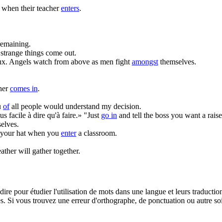
 when their teacher
enters
.
remaining.
 strange things come out.
x.
Angels watch from above as men fight
amongst
themselves.
cher
comes in
.
u
of
all people would understand my decision.
 facile à dire qu'à faire.»
"Just
go in
and tell the boss you want a raise
elves.
 your hat when you
enter
a classroom.
ather will gather together.
dire pour étudier l'utilisation de mots dans une langue et leurs traducti
. Si vous trouvez une erreur d'orthographe, de ponctuation ou autre soit 