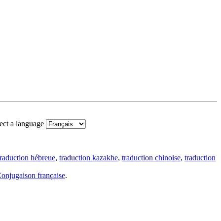
ect a language
traduction hébreue
,
traduction kazakhe
,
traduction chinoise
,
traduction
onjugaison française
.