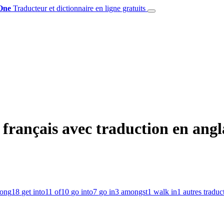
One
Traducteur et dictionnaire en ligne gratuits
français avec traduction en angl
ong
18
get into
11
of
10
go into
7
go in
3
amongst
1
walk in
1
autres traduc