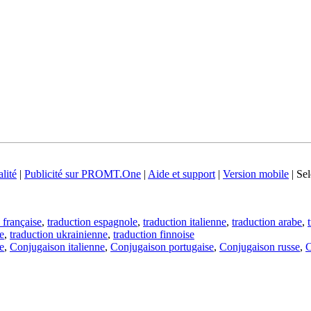
lité
|
Publicité sur PROMT.One
|
Aide et support
|
Version mobile
|
Sel
 française
,
traduction espagnole
,
traduction italienne
,
traduction arabe
,
e
,
traduction ukrainienne
,
traduction finnoise
e
,
Conjugaison italienne
,
Conjugaison portugaise
,
Conjugaison russe
,
C