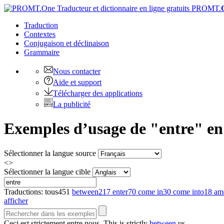
PROMT.
Traduction
Contextes
Conjugaison
et déclinaison
Grammaire
Nous contacter
Aide et support
Télécharger des applications
La publicité
Exemples d’usage de "entre" en 
Sélectionner la langue source
<>
Sélectionner la langue cible
Traductions:
tous
451
between
217
enter
70
come in
30
come into
18
am
afficher
Ceci est strictement
entre
nous.
This is strictly
between
us.