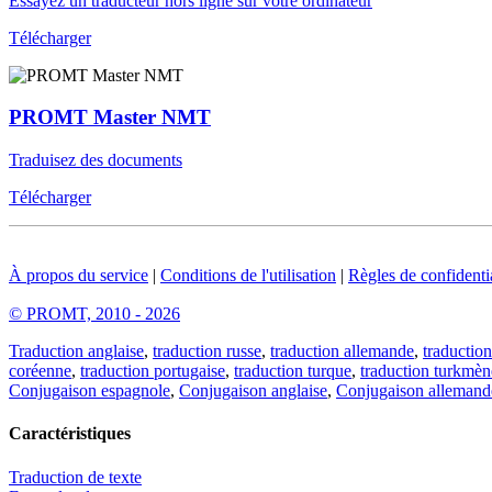
Essayez un traducteur hors ligne sur votre ordinateur
Télécharger
PROMT Master NMT
Traduisez des documents
Télécharger
À propos du service
|
Conditions de l'utilisation
|
Règles de confidentia
© PROMT, 2010 - 2026
Traduction anglaise
,
traduction russe
,
traduction allemande
,
traduction
coréenne
,
traduction portugaise
,
traduction turque
,
traduction turkmèn
Conjugaison espagnole
,
Conjugaison anglaise
,
Conjugaison allemand
Caractéristiques
Traduction de texte