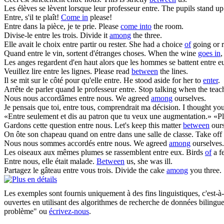
Les élèves se lèvent lorsque leur professeur
entre
.
The pupils stand up
Entre
, s'il te plaît!
Come in
please!
Entre
dans la pièce, je te prie.
Please
come into
the room.
Divise-le
entre
les trois.
Divide it
among
the three.
Elle avait le choix
entre
partir ou rester.
She had a choice
of
going or 
Quand
entre
le vin, sortent d'étranges choses.
When the wine
goes in
,
Les anges regardent d'en haut alors que les hommes se battent
entre
eu
Veuillez lire
entre
les lignes.
Please read
between
the lines.
Il se mit sur le côté pour qu'elle
entre
.
He stood aside for her to
enter
.
Arrête de parler quand le professeur
entre
.
Stop talking when the tea
Nous nous accordâmes
entre
nous.
We agreed
among
ourselves.
Je pensais que toi,
entre
tous, comprendrait ma décision.
I thought yo
«
Entre
seulement et dis au patron que tu veux une augmentation.» «Plus
Gardons cette question
entre
nous.
Let's keep this matter
between
ours
On ôte son chapeau quand on
entre
dans une salle de classe.
Take off
Nous nous sommes accordés
entre
nous.
We agreed
among
ourselves.
Les oiseaux aux mêmes plumes se rassemblent
entre
eux.
Birds
of
a fe
Entre
nous, elle était malade.
Between
us, she was ill.
Partagez le gâteau
entre
vous trois.
Divide the cake
among
you three.
Les exemples sont fournis uniquement à des fins linguistiques, c'est-à-
ouvertes en utilisant des algorithmes de recherche de données bilingues
problème" ou
écrivez-nous
.