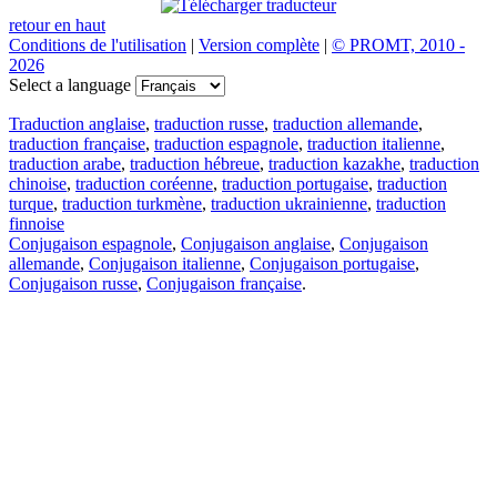
retour en haut
Conditions de l'utilisation
|
Version complète
|
© PROMT, 2010 -
2026
Select a language
Traduction anglaise
,
traduction russe
,
traduction allemande
,
traduction française
,
traduction espagnole
,
traduction italienne
,
traduction arabe
,
traduction hébreue
,
traduction kazakhe
,
traduction
chinoise
,
traduction coréenne
,
traduction portugaise
,
traduction
turque
,
traduction turkmène
,
traduction ukrainienne
,
traduction
finnoise
Conjugaison espagnole
,
Conjugaison anglaise
,
Conjugaison
allemande
,
Conjugaison italienne
,
Conjugaison portugaise
,
Conjugaison russe
,
Conjugaison française
.
Caractéristiques
Traduction de texte
Exemples de contexte
Conjugaison et déclinaison
Applications gratuites