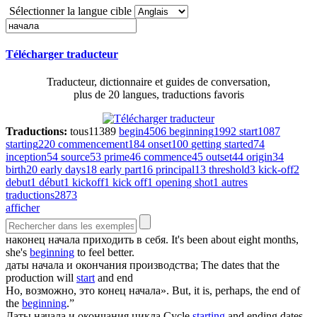
Sélectionner la langue cible
Télécharger traducteur
Traducteur, dictionnaire et guides de conversation,
plus de 20 langues, traductions favoris
Traductions:
tous
11389
begin
4506
beginning
1992
start
1087
starting
220
commencement
184
onset
100
getting started
74
inception
54
source
53
prime
46
commence
45
outset
44
origin
34
birth
20
early days
18
early part
16
principal
13
threshold
3
kick-off
2
debut
1
début
1
kickoff
1
kick off
1
opening shot
1
autres
traductions
2873
afficher
наконец
начала
приходить в себя.
It's been about eight months,
she's
beginning
to feel better.
даты
начала
и окончания производства;
The dates that the
production will
start
and end
Но, возможно, это конец
начала
».
But, it is, perhaps, the end of
the
beginning
.”
Даты
начала
и окончания цикла
Cycle
starting
and ending dates