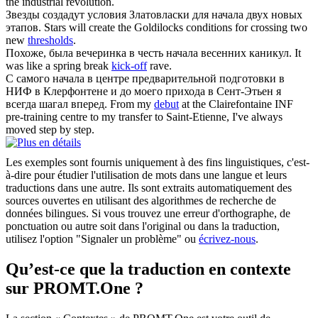
the industrial revolution.
Звезды создадут условия Златовласки для
начала
двух новых
этапов.
Stars will create the Goldilocks conditions for crossing two
new
thresholds
.
Похоже, была вечеринка в честь
начала
весенних каникул.
It
was like a spring break
kick-off
rave.
С самого
начала
в центре предварительной подготовки в
НИФ в Клерфонтене и до моего прихода в Сент-Этьен я
всегда шагал вперед.
From my
debut
at the Clairefontaine INF
pre-training centre to my transfer to Saint-Etienne, I've always
moved step by step.
Les exemples sont fournis uniquement à des fins linguistiques, c'est-
à-dire pour étudier l'utilisation de mots dans une langue et leurs
traductions dans une autre. Ils sont extraits automatiquement des
sources ouvertes en utilisant des algorithmes de recherche de
données bilingues. Si vous trouvez une erreur d'orthographe, de
ponctuation ou autre soit dans l'original ou dans la traduction,
utilisez l'option "Signaler un problème" ou
écrivez-nous
.
Qu’est-ce que la traduction en contexte
sur PROMT.One ?