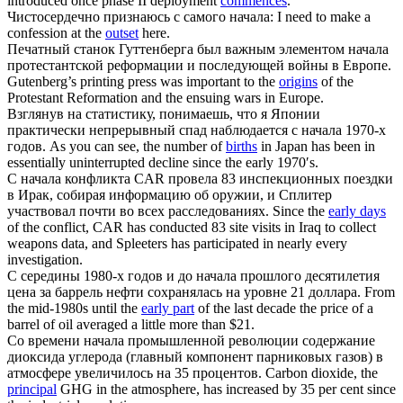
introduced once phase II deployment
commences
.
Чистосердечно признаюсь с самого
начала
:
I need to make a
confession at the
outset
here.
Печатный станок Гуттенберга был важным элементом
начала
протестантской реформации и последующей войны в Европе.
Gutenberg’s printing press was important to the
origins
of the
Protestant Reformation and the ensuing wars in Europe.
Взглянув на статистику, понимаешь, что я Японии
практически непрерывный спад наблюдается с
начала
1970-х
годов.
As you can see, the number of
births
in Japan has been in
essentially uninterrupted decline since the early 1970′s.
С
начала
конфликта CAR провела 83 инспекционных поездки
в Ирак, собирая информацию об оружии, и Сплитер
участвовал почти во всех расследованиях.
Since the
early days
of the conflict, CAR has conducted 83 site visits in Iraq to collect
weapons data, and Spleeters has participated in nearly every
investigation.
С середины 1980-х годов и до
начала
прошлого десятилетия
цена за баррель нефти сохранялась на уровне 21 доллара.
From
the mid-1980s until the
early part
of the last decade the price of a
barrel of oil averaged a little more than $21.
Со времени
начала
промышленной революции содержание
диоксида углерода (главный компонент парниковых газов) в
атмосфере увеличилось на 35 процентов.
Carbon dioxide, the
principal
GHG in the atmosphere, has increased by 35 per cent since