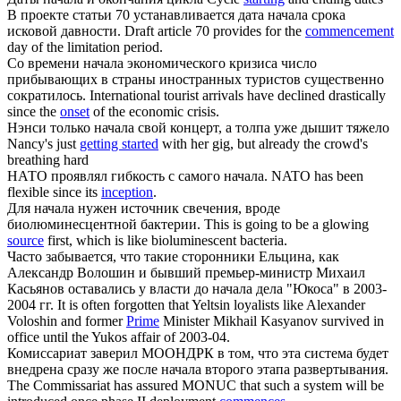
В проекте статьи 70 устанавливается дата
начала
срока
исковой давности.
Draft article 70 provides for the
commencement
day of the limitation period.
Со времени
начала
экономического кризиса число
прибывающих в страны иностранных туристов существенно
сократилось.
International tourist arrivals have declined drastically
since the
onset
of the economic crisis.
Нэнси только
начала
свой концерт, а толпа уже дышит тяжело
Nancy's just
getting started
with her gig, but already the crowd's
breathing hard
НАТО проявлял гибкость с самого
начала
.
NATO has been
flexible since its
inception
.
Для
начала
нужен источник свечения, вроде
биолюминесцентной бактерии.
This is going to be a glowing
source
first, which is like bioluminescent bacteria.
Часто забывается, что такие сторонники Ельцина, как
Александр Волошин и бывший премьер-министр Михаил
Касьянов оставались у власти до
начала
дела "Юкоса" в 2003-
2004 гг.
It is often forgotten that Yeltsin loyalists like Alexander
Voloshin and former
Prime
Minister Mikhail Kasyanov survived in
office until the Yukos affair of 2003-04.
Комиссариат заверил МООНДРК в том, что эта система будет
внедрена сразу же после
начала
второго этапа развертывания.
The Commissariat has assured MONUC that such a system will be