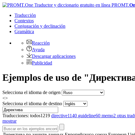
PROMT.
On
Traducción
Contextos
Conjugación
y declinación
Gramática
Reacción
Ayuda
Descargar aplicaciones
Publicidad
Ejemplos de uso de "Директива"
Selecciona el idioma de origen
<>
Selecciona el idioma de destino
Traducciones:
todos
1219
directive
1140
guideline
60
memo
2
otras tra
mostrar
Директива
по защите данных Европейского союза
European Uni