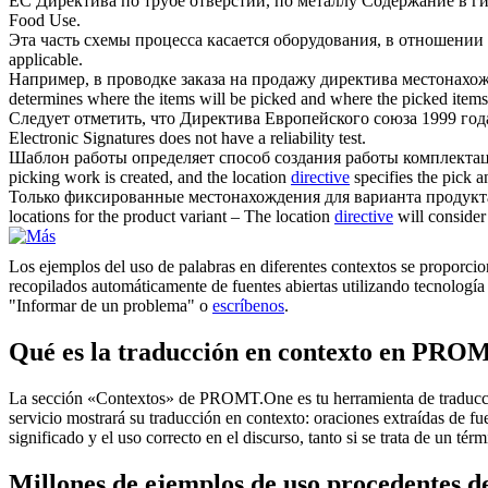
EC
Директива
по трубе отверстий, по металлу Содержание в г
Food Use.
Эта часть схемы процесса касается оборудования, в отношении
applicable.
Например, в проводке заказа на продажу
директива
местонахож
determines where the items will be picked and where the picked items 
Следует отметить, что
Директива
Европейского союза 1999 год
Electronic Signatures does not have a reliability test.
Шаблон работы определяет способ создания работы комплекта
picking work is created, and the location
directive
specifies the pick a
Только фиксированные местонахождения для варианта продук
locations for the product variant – The location
directive
will consider 
Los ejemplos del uso de palabras en diferentes contextos se proporcion
recopilados automáticamente de fuentes abiertas utilizando tecnología 
"Informar de un problema" o
escríbenos
.
Qué es la traducción en contexto en PRO
La sección «Contextos» de PROMT.One es tu herramienta de traducción 
servicio mostrará su traducción en contexto: oraciones extraídas de f
significado y el uso correcto en el discurso, tanto si se trata de un t
Millones de ejemplos de uso procedentes de