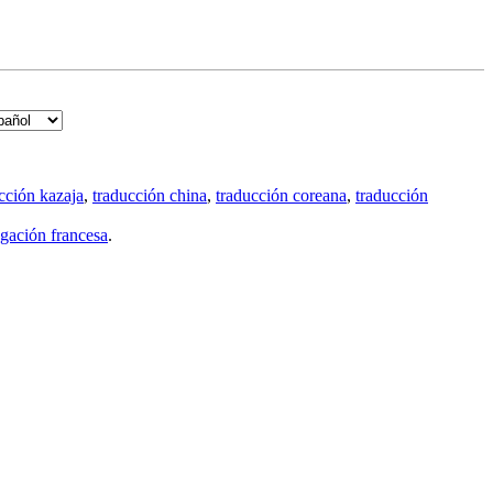
cción kazaja
,
traducción china
,
traducción coreana
,
traducción
gación francesa
.