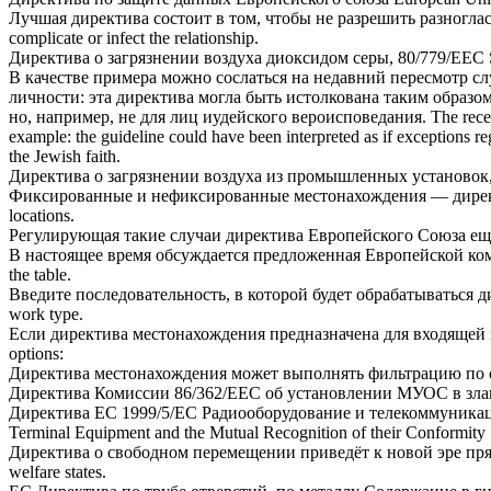
Лучшая
директива
состоит в том, чтобы не разрешить разногла
complicate or infect the relationship.
Директива
о загрязнении воздуха диоксидом серы, 80/779/ЕЕС
В качестве примера можно сослаться на недавний пересмотр 
личности: эта
директива
могла быть истолкована таким образом
но, например, не для лиц иудейского вероисповедания.
The rece
example: the guideline could have been interpreted as if exceptions r
the Jewish faith.
Директива
о загрязнении воздуха из промышленных установок
Фиксированные и нефиксированные местонахождения —
дире
locations.
Регулирующая такие случаи
директива
Европейского Союза еще
В настоящее время обсуждается предложенная Европейской к
the table.
Введите последовательность, в которой будет обрабатываться
д
work type.
Если
директива
местонахождения предназначена для входящей 
options:
Директива
местонахождения может выполнять фильтрацию по с
Директива
Комиссии 86/362/ЕЕС об установлении МУОС в злак
Директива
ЕС 1999/5/EC Радиооборудование и телекоммуникац
Terminal Equipment and the Mutual Recognition of their Conformity
Директива
о свободном перемещении приведёт к новой эре пр
welfare states.