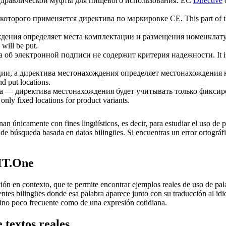
идравлической муфты для пищевого использования.
EC
Directive
o
 которого применяется
директива
по маркировке CE.
This part of
дения определяет места комплектации и размещения номенклату
will be put.
а об электронной подписи не содержит критерия надежности.
It
ции, а
директива
местонахождения определяет местонахождения 
nd put locations.
та —
директива
местонахождения будет учитывать только фиксир
only fixed locations for product variants.
an únicamente con fines lingüísticos, es decir, para estudiar el uso de 
de búsqueda basada en datos bilingües. Si encuentras un error ortográfic
MT.One
en contexto, que te permite encontrar ejemplos reales de uso de palab
uentes bilingües donde esa palabra aparece junto con su traducción al i
érmino poco frecuente como de una expresión cotidiana.
 textos reales