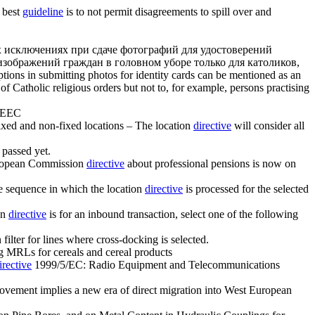
 best
guideline
is to not permit disagreements to spill over and
 исключениях при сдаче фотографий для удостоверений
изображений граждан в головном уборе только для католиков,
tions in submitting photos for identity cards can be mentioned as an
 Catholic religious orders but not to, for example, persons practising
0/EEC
ixed and non-fixed locations – The location
directive
will consider all
 passed yet.
ropean Commission
directive
about professional pensions is now on
e sequence in which the location
directive
is processed for the selected
on
directive
is for an inbound transaction, select one of the following
 filter for lines where cross-docking is selected.
 MRLs for cereals and cereal products
rective
1999/5/EC: Radio Equipment and Telecommunications
ovement implies a new era of direct migration into West European