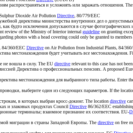
сиям распространяться и усложнять или заражать отношения.
The
Sulphur Dioxide Air Pollution
Directive
, 80/779/EEC
служебной директивы министерства внутренних дел о допустимых
, как будто исключения допускаются в случае фотографических 
nt review of the Ministry of Interior internal
guideline
on granting excep
egarding photos with a head covering could only be granted to members of
, 84/360/EEC
Directive
on Air Pollution from Industrial Plants, 84/36
ктива
местонахождения будет учитывать все местонахождения.
F
 не вошла в силу.
The EU
directive
relevant to this case has not been
омиссией
Директива
о профессиональных пенсиях.
A proposed Eu
иректива
местонахождения для выбранного типа работы.
Enter th
проводки, выберите один из следующих параметров.
If the locati
трокам, в которых выбран кросс-докинг.
The location
directive
can
ах и злаковых продуктах
Council
Directive
86/362/EEC establishing
ионные терминалы; взаимное признание их соответствия.
EU-
Di
ямой миграции в страны Западной Европы.
The
directive
on free m