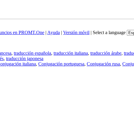
uncios en PROMT.One
|
Ayuda
|
Versión móvil
|
Select a language
ancesa
,
traducción española
,
traducción italiana
,
traducción árabe
,
tradu
és
,
traducción japonesa
onjugación italiana
,
Conjugación portuguesa
,
Conjugación rusa
,
Conju