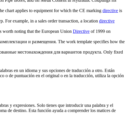
n Pipe Bores, and on Metal Content in Hydraulic Couplings for
 the chart applies to equipment for which the CE marking
directive
is
р.
For example, in a sales order transaction, a location
directive
 is worth noting that the European Union
Directive
of 1999 on
комплектации и размещения.
The work template specifies how the
ованные местонахождения для вариантов продукта.
Only fixed
palabras en un idioma y sus opciones de traducción a otro. Están
o o de puntuación en el original o en la traducción, utiliza la opción
ras y expresiones. Solo tienes que introducir una palabra y el
dioma de destino. Esta función ayuda a comprender los matices de