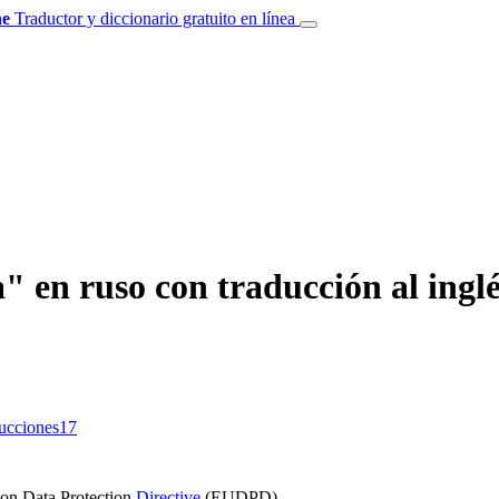
e
Traductor y diccionario gratuito en línea
 en ruso con traducción al inglé
ducciones
17
on Data Protection
Directive
(EUDPD)