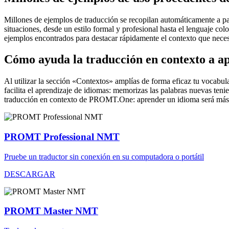
Millones de ejemplos de traducción se recopilan automáticamente a parti
situaciones, desde un estilo formal y profesional hasta el lenguaje co
ejemplos encontrados para destacar rápidamente el contexto que neces
Cómo ayuda la traducción en contexto a a
Al utilizar la sección «Contextos» amplías de forma eficaz tu vocabula
facilita el aprendizaje de idiomas: memorizas las palabras nuevas ten
traducción en contexto de PROMT.One: aprender un idioma será más 
PROMT Professional NMT
Pruebe un traductor sin conexión en su computadora o portátil
DESCARGAR
PROMT Master NMT