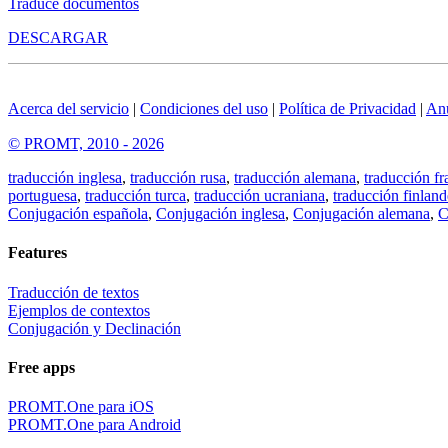
Traduce documentos
DESCARGAR
Acerca del servicio
|
Condiciones del uso
|
Política de Privacidad
|
An
© PROMT, 2010 - 2026
traducción inglesa
,
traducción rusa
,
traducción alemana
,
traducción fr
portuguesa
,
traducción turca
,
traducción ucraniana
,
traducción finland
Conjugación española
,
Conjugación inglesa
,
Conjugación alemana
,
C
Features
Traducción de textos
Ejemplos de contextos
Conjugación y Declinación
Free apps
PROMT.One para iOS
PROMT.One para Android