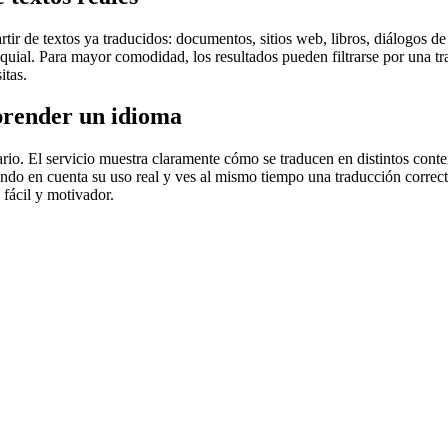
r de textos ya traducidos: documentos, sitios web, libros, diálogos de p
loquial. Para mayor comodidad, los resultados pueden filtrarse por una 
itas.
prender un idioma
rio. El servicio muestra claramente cómo se traducen en distintos conte
iendo en cuenta su uso real y ves al mismo tiempo una traducción correct
fácil y motivador.